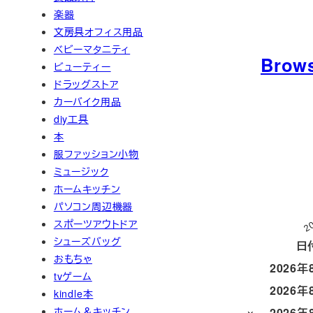
楽器
文房具オフィス用品
ベビーマタニティ
Brow
ビューティー
ドラッグストア
カーバイク用品
diy工具
本
服ファッション小物
ミュージック
ホームキッチン
パソコン周辺機器
2
スポーツアウトドア
シューズバッグ
日
おもちゃ
2026年
tvゲーム
2026年
kindle本
ホーム＆キッチン
2026年