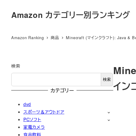
メ
Amazon カテゴリー別ランキング
イ
ン
コ
Amazon Ranking
商品
Minecraft (マインクラフト): Java & 
ン
テ
ン
ツ
検索
Mine
へ
検索
イン
移
カテゴリー
動
dvd
スポーツ＆アウトドア
PCソフト
家電カメラ
食品飲料