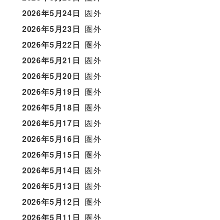
2026年5月24日
圏外
2026年5月23日
圏外
2026年5月22日
圏外
2026年5月21日
圏外
2026年5月20日
圏外
2026年5月19日
圏外
2026年5月18日
圏外
2026年5月17日
圏外
2026年5月16日
圏外
2026年5月15日
圏外
2026年5月14日
圏外
2026年5月13日
圏外
2026年5月12日
圏外
2026年5月11日
圏外