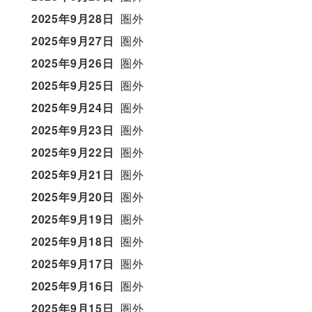
2025年9月28日
圏外
2025年9月27日
圏外
2025年9月26日
圏外
2025年9月25日
圏外
2025年9月24日
圏外
2025年9月23日
圏外
2025年9月22日
圏外
2025年9月21日
圏外
2025年9月20日
圏外
2025年9月19日
圏外
2025年9月18日
圏外
2025年9月17日
圏外
2025年9月16日
圏外
2025年9月15日
圏外