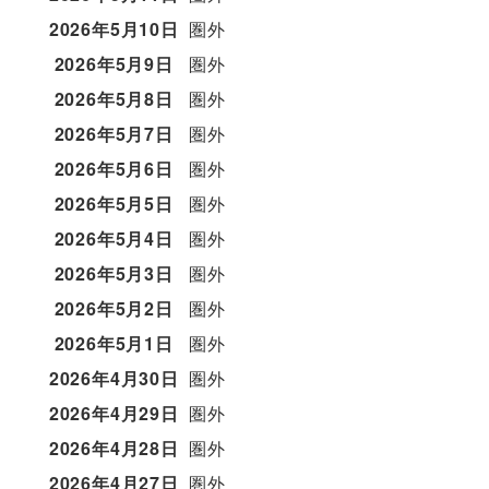
2026年5月10日
圏外
2026年5月9日
圏外
2026年5月8日
圏外
2026年5月7日
圏外
2026年5月6日
圏外
2026年5月5日
圏外
2026年5月4日
圏外
2026年5月3日
圏外
2026年5月2日
圏外
2026年5月1日
圏外
2026年4月30日
圏外
2026年4月29日
圏外
2026年4月28日
圏外
2026年4月27日
圏外