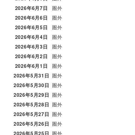
2026年6月7日
圏外
2026年6月6日
圏外
2026年6月5日
圏外
2026年6月4日
圏外
2026年6月3日
圏外
2026年6月2日
圏外
2026年6月1日
圏外
2026年5月31日
圏外
2026年5月30日
圏外
2026年5月29日
圏外
2026年5月28日
圏外
2026年5月27日
圏外
2026年5月26日
圏外
2026年5月25日
圏外