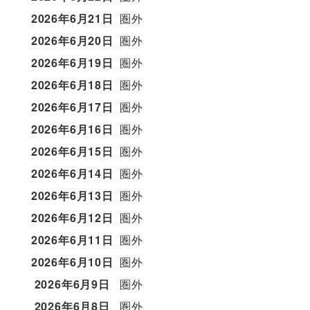
2026年6月21日
圏外
2026年6月20日
圏外
2026年6月19日
圏外
2026年6月18日
圏外
2026年6月17日
圏外
2026年6月16日
圏外
2026年6月15日
圏外
2026年6月14日
圏外
2026年6月13日
圏外
2026年6月12日
圏外
2026年6月11日
圏外
2026年6月10日
圏外
2026年6月9日
圏外
2026年6月8日
圏外