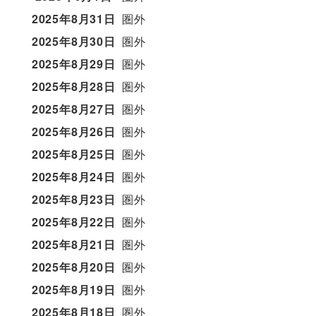
2025年8月31日
圏外
2025年8月30日
圏外
2025年8月29日
圏外
2025年8月28日
圏外
2025年8月27日
圏外
2025年8月26日
圏外
2025年8月25日
圏外
2025年8月24日
圏外
2025年8月23日
圏外
2025年8月22日
圏外
2025年8月21日
圏外
2025年8月20日
圏外
2025年8月19日
圏外
2025年8月18日
圏外