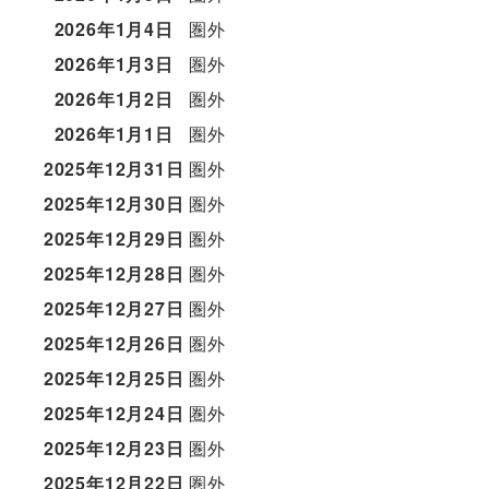
2026年1月4日
圏外
2026年1月3日
圏外
2026年1月2日
圏外
2026年1月1日
圏外
2025年12月31日
圏外
2025年12月30日
圏外
2025年12月29日
圏外
2025年12月28日
圏外
2025年12月27日
圏外
2025年12月26日
圏外
2025年12月25日
圏外
2025年12月24日
圏外
2025年12月23日
圏外
2025年12月22日
圏外