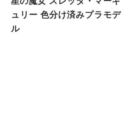
星の魔女 スレッタ・マーキ
ュリー 色分け済みプラモデ
ル