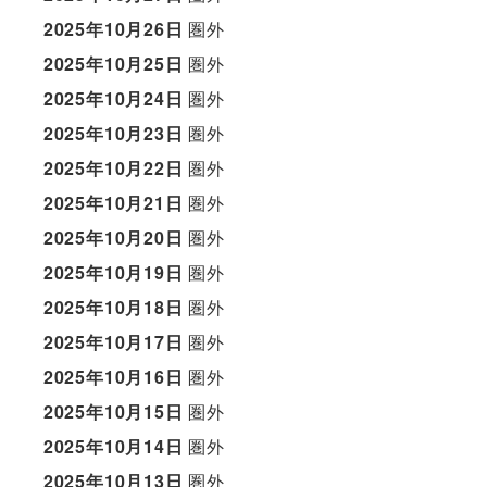
2025年10月26日
圏外
2025年10月25日
圏外
2025年10月24日
圏外
2025年10月23日
圏外
2025年10月22日
圏外
2025年10月21日
圏外
2025年10月20日
圏外
2025年10月19日
圏外
2025年10月18日
圏外
2025年10月17日
圏外
2025年10月16日
圏外
2025年10月15日
圏外
2025年10月14日
圏外
2025年10月13日
圏外