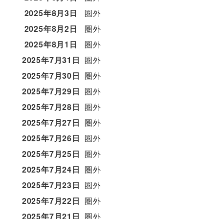
2025年8月3日
圏外
2025年8月2日
圏外
2025年8月1日
圏外
2025年7月31日
圏外
2025年7月30日
圏外
2025年7月29日
圏外
2025年7月28日
圏外
2025年7月27日
圏外
2025年7月26日
圏外
2025年7月25日
圏外
2025年7月24日
圏外
2025年7月23日
圏外
2025年7月22日
圏外
2025年7月21日
圏外