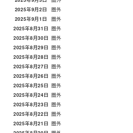
2025年9月2日
圏外
2025年9月1日
圏外
2025年8月31日
圏外
2025年8月30日
圏外
2025年8月29日
圏外
2025年8月28日
圏外
2025年8月27日
圏外
2025年8月26日
圏外
2025年8月25日
圏外
2025年8月24日
圏外
2025年8月23日
圏外
2025年8月22日
圏外
2025年8月21日
圏外
2025年8月20日
圏外