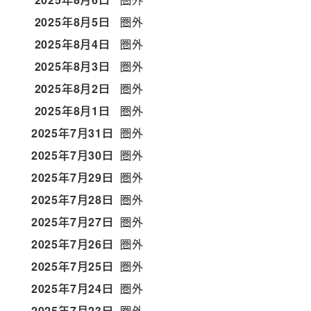
2025年8月5日
圏外
2025年8月4日
圏外
2025年8月3日
圏外
2025年8月2日
圏外
2025年8月1日
圏外
2025年7月31日
圏外
2025年7月30日
圏外
2025年7月29日
圏外
2025年7月28日
圏外
2025年7月27日
圏外
2025年7月26日
圏外
2025年7月25日
圏外
2025年7月24日
圏外
2025年7月23日
圏外