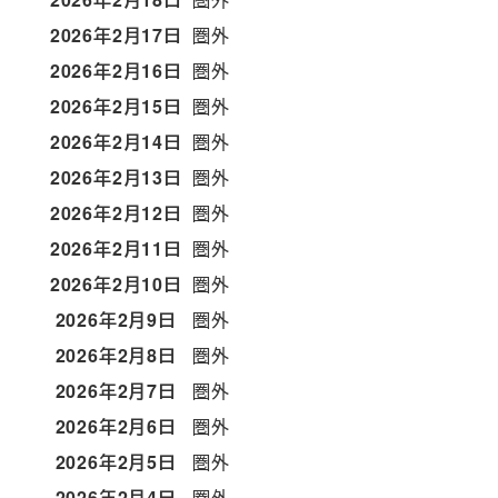
2026年2月17日
圏外
2026年2月16日
圏外
2026年2月15日
圏外
2026年2月14日
圏外
2026年2月13日
圏外
2026年2月12日
圏外
2026年2月11日
圏外
2026年2月10日
圏外
2026年2月9日
圏外
2026年2月8日
圏外
2026年2月7日
圏外
2026年2月6日
圏外
2026年2月5日
圏外
2026年2月4日
圏外