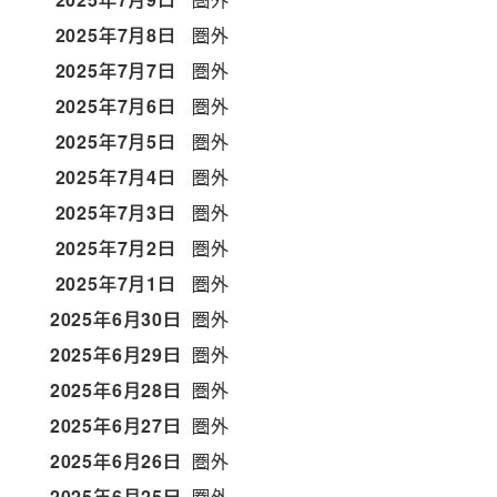
2025年7月8日
圏外
2025年7月7日
圏外
2025年7月6日
圏外
2025年7月5日
圏外
2025年7月4日
圏外
2025年7月3日
圏外
2025年7月2日
圏外
2025年7月1日
圏外
2025年6月30日
圏外
2025年6月29日
圏外
2025年6月28日
圏外
2025年6月27日
圏外
2025年6月26日
圏外
2025年6月25日
圏外