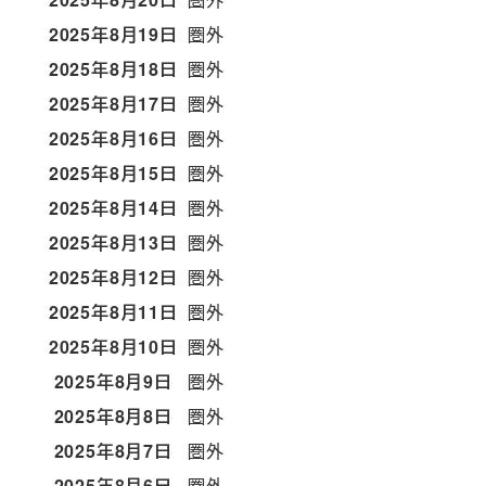
2025年8月19日
圏外
2025年8月18日
圏外
2025年8月17日
圏外
2025年8月16日
圏外
2025年8月15日
圏外
2025年8月14日
圏外
2025年8月13日
圏外
2025年8月12日
圏外
2025年8月11日
圏外
2025年8月10日
圏外
2025年8月9日
圏外
2025年8月8日
圏外
2025年8月7日
圏外
2025年8月6日
圏外