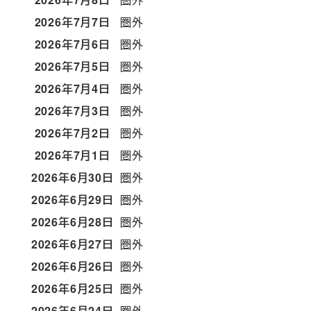
2026年7月7日
圏外
2026年7月6日
圏外
2026年7月5日
圏外
2026年7月4日
圏外
2026年7月3日
圏外
2026年7月2日
圏外
2026年7月1日
圏外
2026年6月30日
圏外
2026年6月29日
圏外
2026年6月28日
圏外
2026年6月27日
圏外
2026年6月26日
圏外
2026年6月25日
圏外
2026年6月24日
圏外