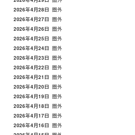
2026年4月28日
圏外
2026年4月27日
圏外
2026年4月26日
圏外
2026年4月25日
圏外
2026年4月24日
圏外
2026年4月23日
圏外
2026年4月22日
圏外
2026年4月21日
圏外
2026年4月20日
圏外
2026年4月19日
圏外
2026年4月18日
圏外
2026年4月17日
圏外
2026年4月16日
圏外
2026年4月15日
圏外