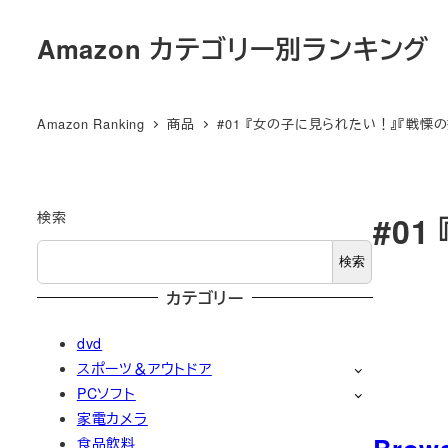
メ
Amazon カテゴリー別ランキング
イ
ン
コ
Amazon Ranking
商品
#01 『女の子に見られたい！』『戦慄
ン
テ
ン
ツ
検索
#0
へ
検索
移
カテゴリー
動
dvd
スポーツ＆アウトドア
PCソフト
家電カメラ
食品飲料