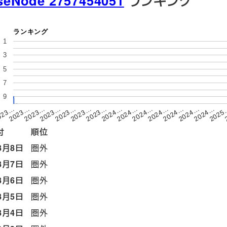
seNode 2757454051
ランキング
ランキング
1
3
5
7
9
2024…
2024…
2024…
2023…
2023…
2023…
2025
2024…
2024…
2024…
2023…
2023…
2023…
023…
2024…
付
順位
8月8日
圏外
8月7日
圏外
8月6日
圏外
8月5日
圏外
8月4日
圏外