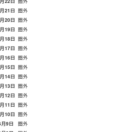
6月22日
圏外
6月21日
圏外
6月20日
圏外
6月19日
圏外
6月18日
圏外
6月17日
圏外
6月16日
圏外
6月15日
圏外
6月14日
圏外
6月13日
圏外
6月12日
圏外
6月11日
圏外
6月10日
圏外
6月9日
圏外