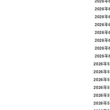
2026年
2026年
2026年
2026年
2026年
2026年
2026年
2026年
2026年
2026年
2026年
2026年
2026年
2026年