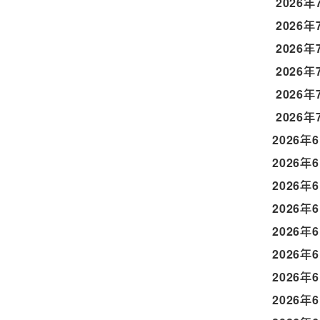
2026年
2026年
2026年
2026年
2026年
2026年
2026年
2026年
2026年
2026年
2026年
2026年
2026年
2026年