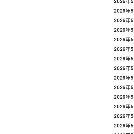
2026年
2026年
2026年
2026年
2026年
2026年
2026年
2026年
2026年
2026年
2026年
2026年
2026年
2026年