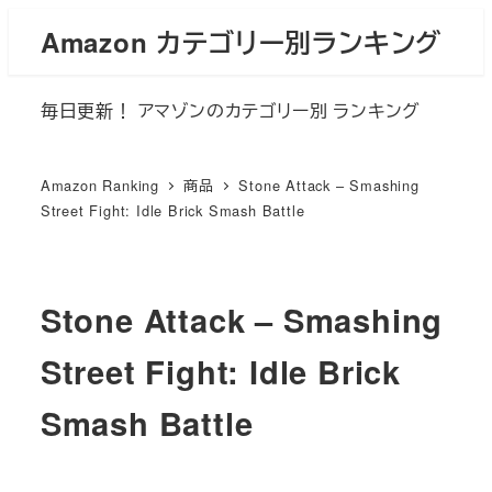
メ
Amazon カテゴリー別ランキング
イ
ン
毎日更新！ アマゾンのカテゴリー別 ランキング
コ
ン
テ
Amazon Ranking
商品
Stone Attack – Smashing
ン
Street Fight: Idle Brick Smash Battle
ツ
へ
移
Stone Attack – Smashing
動
Street Fight: Idle Brick
Smash Battle