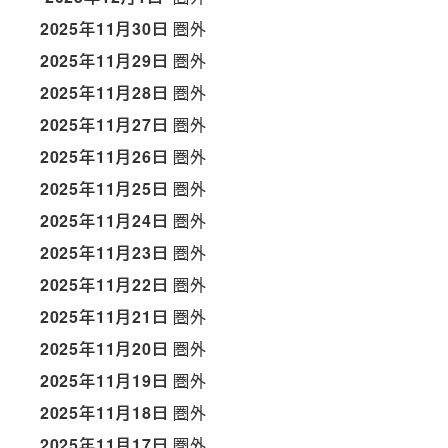
2025年11月30日
圏外
2025年11月29日
圏外
2025年11月28日
圏外
2025年11月27日
圏外
2025年11月26日
圏外
2025年11月25日
圏外
2025年11月24日
圏外
2025年11月23日
圏外
2025年11月22日
圏外
2025年11月21日
圏外
2025年11月20日
圏外
2025年11月19日
圏外
2025年11月18日
圏外
2025年11月17日
圏外