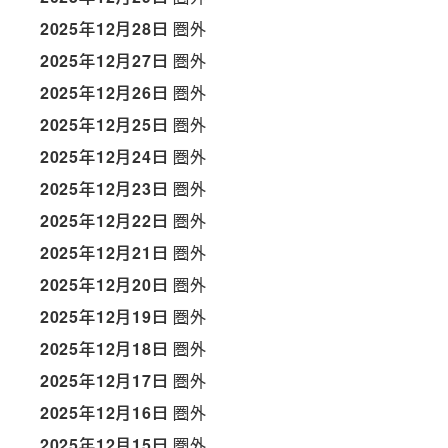
2025年12月28日
圏外
2025年12月27日
圏外
2025年12月26日
圏外
2025年12月25日
圏外
2025年12月24日
圏外
2025年12月23日
圏外
2025年12月22日
圏外
2025年12月21日
圏外
2025年12月20日
圏外
2025年12月19日
圏外
2025年12月18日
圏外
2025年12月17日
圏外
2025年12月16日
圏外
2025年12月15日
圏外