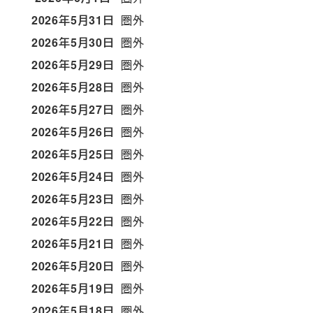
2026年5月31日
圏外
2026年5月30日
圏外
2026年5月29日
圏外
2026年5月28日
圏外
2026年5月27日
圏外
2026年5月26日
圏外
2026年5月25日
圏外
2026年5月24日
圏外
2026年5月23日
圏外
2026年5月22日
圏外
2026年5月21日
圏外
2026年5月20日
圏外
2026年5月19日
圏外
2026年5月18日
圏外