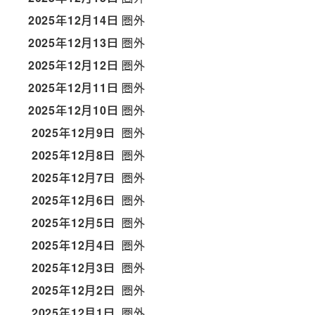
2025年12月14日
圏外
2025年12月13日
圏外
2025年12月12日
圏外
2025年12月11日
圏外
2025年12月10日
圏外
2025年12月9日
圏外
2025年12月8日
圏外
2025年12月7日
圏外
2025年12月6日
圏外
2025年12月5日
圏外
2025年12月4日
圏外
2025年12月3日
圏外
2025年12月2日
圏外
2025年12月1日
圏外