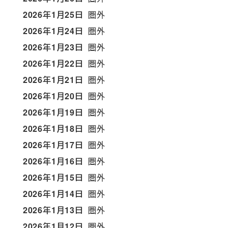
2026年1月25日
圏外
2026年1月24日
圏外
2026年1月23日
圏外
2026年1月22日
圏外
2026年1月21日
圏外
2026年1月20日
圏外
2026年1月19日
圏外
2026年1月18日
圏外
2026年1月17日
圏外
2026年1月16日
圏外
2026年1月15日
圏外
2026年1月14日
圏外
2026年1月13日
圏外
2026年1月12日
圏外