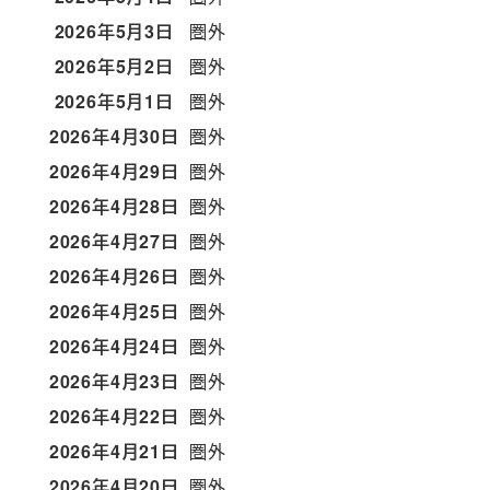
2026年5月3日
圏外
2026年5月2日
圏外
2026年5月1日
圏外
2026年4月30日
圏外
2026年4月29日
圏外
2026年4月28日
圏外
2026年4月27日
圏外
2026年4月26日
圏外
2026年4月25日
圏外
2026年4月24日
圏外
2026年4月23日
圏外
2026年4月22日
圏外
2026年4月21日
圏外
2026年4月20日
圏外