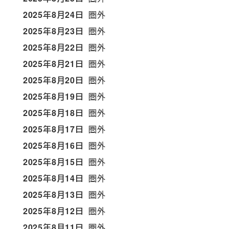
2025年8月24日
圏外
2025年8月23日
圏外
2025年8月22日
圏外
2025年8月21日
圏外
2025年8月20日
圏外
2025年8月19日
圏外
2025年8月18日
圏外
2025年8月17日
圏外
2025年8月16日
圏外
2025年8月15日
圏外
2025年8月14日
圏外
2025年8月13日
圏外
2025年8月12日
圏外
2025年8月11日
圏外