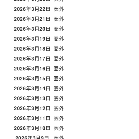
2026年3月22日
圏外
2026年3月21日
圏外
2026年3月20日
圏外
2026年3月19日
圏外
2026年3月18日
圏外
2026年3月17日
圏外
2026年3月16日
圏外
2026年3月15日
圏外
2026年3月14日
圏外
2026年3月13日
圏外
2026年3月12日
圏外
2026年3月11日
圏外
2026年3月10日
圏外
2026年3月9日
圏外