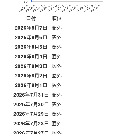
10
2025-0…
2023-0…
2025-1…
2023-1…
2026-0…
2024-0…
2026-0…
2024-0…
2024-1…
2025-0…
2023-0…
日付
順位
2026年8月7日
圏外
2026年8月6日
圏外
2026年8月5日
圏外
2026年8月4日
圏外
2026年8月3日
圏外
2026年8月2日
圏外
2026年8月1日
圏外
2026年7月31日
圏外
2026年7月30日
圏外
2026年7月29日
圏外
2026年7月28日
圏外
2026年7月27日
圏外