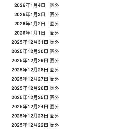
2026年1月4日
圏外
2026年1月3日
圏外
2026年1月2日
圏外
2026年1月1日
圏外
2025年12月31日
圏外
2025年12月30日
圏外
2025年12月29日
圏外
2025年12月28日
圏外
2025年12月27日
圏外
2025年12月26日
圏外
2025年12月25日
圏外
2025年12月24日
圏外
2025年12月23日
圏外
2025年12月22日
圏外