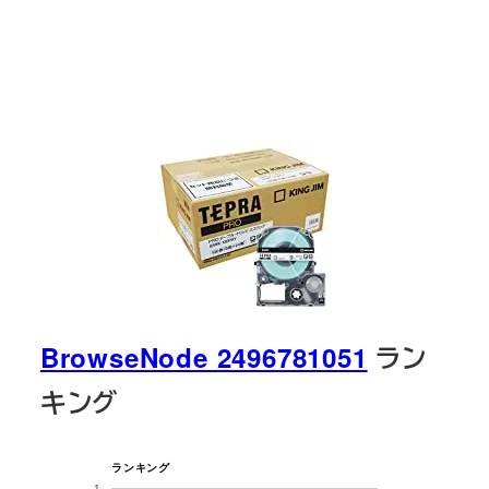
BrowseNode 2496781051
ラン
キング
ランキング
1