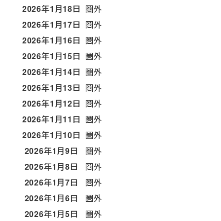
2026年1月18日
圏外
2026年1月17日
圏外
2026年1月16日
圏外
2026年1月15日
圏外
2026年1月14日
圏外
2026年1月13日
圏外
2026年1月12日
圏外
2026年1月11日
圏外
2026年1月10日
圏外
2026年1月9日
圏外
2026年1月8日
圏外
2026年1月7日
圏外
2026年1月6日
圏外
2026年1月5日
圏外