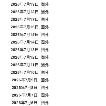
2026年7月19日
圏外
2026年7月18日
圏外
2026年7月17日
圏外
2026年7月16日
圏外
2026年7月15日
圏外
2026年7月14日
圏外
2026年7月13日
圏外
2026年7月12日
圏外
2026年7月11日
圏外
2026年7月10日
圏外
2026年7月9日
圏外
2026年7月8日
圏外
2026年7月7日
圏外
2026年7月6日
圏外