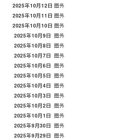
2025年10月12日
圏外
2025年10月11日
圏外
2025年10月10日
圏外
2025年10月9日
圏外
2025年10月8日
圏外
2025年10月7日
圏外
2025年10月6日
圏外
2025年10月5日
圏外
2025年10月4日
圏外
2025年10月3日
圏外
2025年10月2日
圏外
2025年10月1日
圏外
2025年9月30日
圏外
2025年9月29日
圏外