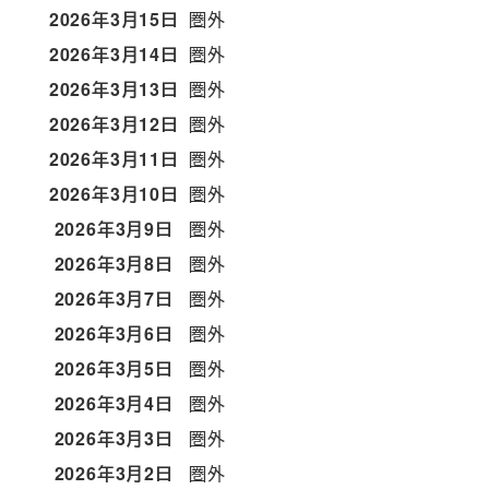
2026年3月15日
圏外
2026年3月14日
圏外
2026年3月13日
圏外
2026年3月12日
圏外
2026年3月11日
圏外
2026年3月10日
圏外
2026年3月9日
圏外
2026年3月8日
圏外
2026年3月7日
圏外
2026年3月6日
圏外
2026年3月5日
圏外
2026年3月4日
圏外
2026年3月3日
圏外
2026年3月2日
圏外