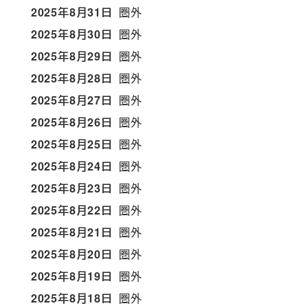
2025年8月31日
圏外
2025年8月30日
圏外
2025年8月29日
圏外
2025年8月28日
圏外
2025年8月27日
圏外
2025年8月26日
圏外
2025年8月25日
圏外
2025年8月24日
圏外
2025年8月23日
圏外
2025年8月22日
圏外
2025年8月21日
圏外
2025年8月20日
圏外
2025年8月19日
圏外
2025年8月18日
圏外