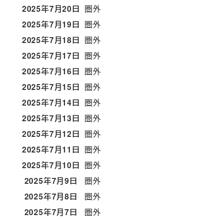
2025年7月20日
圏外
2025年7月19日
圏外
2025年7月18日
圏外
2025年7月17日
圏外
2025年7月16日
圏外
2025年7月15日
圏外
2025年7月14日
圏外
2025年7月13日
圏外
2025年7月12日
圏外
2025年7月11日
圏外
2025年7月10日
圏外
2025年7月9日
圏外
2025年7月8日
圏外
2025年7月7日
圏外