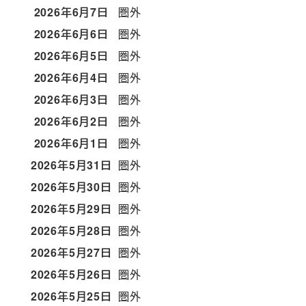
2026年6月7日
圏外
2026年6月6日
圏外
2026年6月5日
圏外
2026年6月4日
圏外
2026年6月3日
圏外
2026年6月2日
圏外
2026年6月1日
圏外
2026年5月31日
圏外
2026年5月30日
圏外
2026年5月29日
圏外
2026年5月28日
圏外
2026年5月27日
圏外
2026年5月26日
圏外
2026年5月25日
圏外