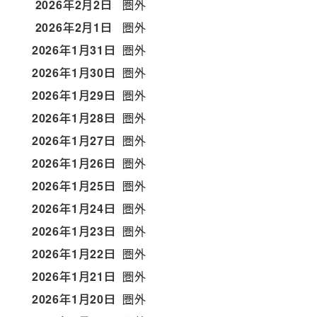
2026年2月2日
圏外
2026年2月1日
圏外
2026年1月31日
圏外
2026年1月30日
圏外
2026年1月29日
圏外
2026年1月28日
圏外
2026年1月27日
圏外
2026年1月26日
圏外
2026年1月25日
圏外
2026年1月24日
圏外
2026年1月23日
圏外
2026年1月22日
圏外
2026年1月21日
圏外
2026年1月20日
圏外