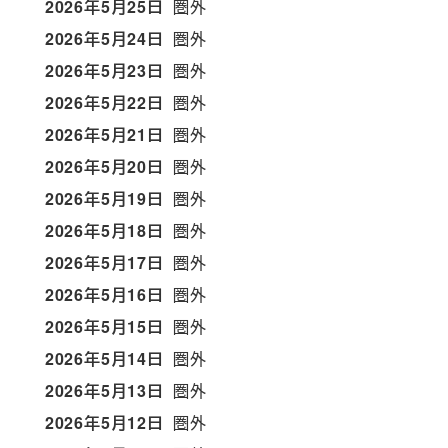
2026年5月25日
圏外
2026年5月24日
圏外
2026年5月23日
圏外
2026年5月22日
圏外
2026年5月21日
圏外
2026年5月20日
圏外
2026年5月19日
圏外
2026年5月18日
圏外
2026年5月17日
圏外
2026年5月16日
圏外
2026年5月15日
圏外
2026年5月14日
圏外
2026年5月13日
圏外
2026年5月12日
圏外