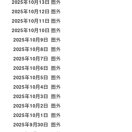
2025年10月13日
圏外
2025年10月12日
圏外
2025年10月11日
圏外
2025年10月10日
圏外
2025年10月9日
圏外
2025年10月8日
圏外
2025年10月7日
圏外
2025年10月6日
圏外
2025年10月5日
圏外
2025年10月4日
圏外
2025年10月3日
圏外
2025年10月2日
圏外
2025年10月1日
圏外
2025年9月30日
圏外