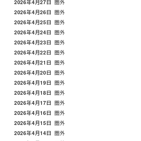
2026年4月27日
圏外
2026年4月26日
圏外
2026年4月25日
圏外
2026年4月24日
圏外
2026年4月23日
圏外
2026年4月22日
圏外
2026年4月21日
圏外
2026年4月20日
圏外
2026年4月19日
圏外
2026年4月18日
圏外
2026年4月17日
圏外
2026年4月16日
圏外
2026年4月15日
圏外
2026年4月14日
圏外