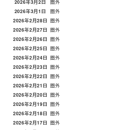
2026年3月2日
圏外
2026年3月1日
圏外
2026年2月28日
圏外
2026年2月27日
圏外
2026年2月26日
圏外
2026年2月25日
圏外
2026年2月24日
圏外
2026年2月23日
圏外
2026年2月22日
圏外
2026年2月21日
圏外
2026年2月20日
圏外
2026年2月19日
圏外
2026年2月18日
圏外
2026年2月17日
圏外