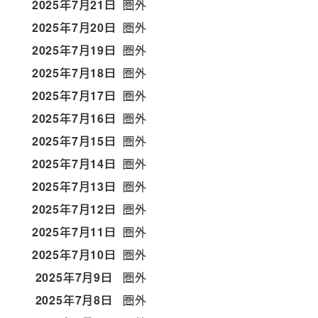
2025年7月21日
圏外
2025年7月20日
圏外
2025年7月19日
圏外
2025年7月18日
圏外
2025年7月17日
圏外
2025年7月16日
圏外
2025年7月15日
圏外
2025年7月14日
圏外
2025年7月13日
圏外
2025年7月12日
圏外
2025年7月11日
圏外
2025年7月10日
圏外
2025年7月9日
圏外
2025年7月8日
圏外