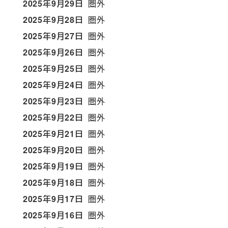
2025年9月29日
圏外
2025年9月28日
圏外
2025年9月27日
圏外
2025年9月26日
圏外
2025年9月25日
圏外
2025年9月24日
圏外
2025年9月23日
圏外
2025年9月22日
圏外
2025年9月21日
圏外
2025年9月20日
圏外
2025年9月19日
圏外
2025年9月18日
圏外
2025年9月17日
圏外
2025年9月16日
圏外