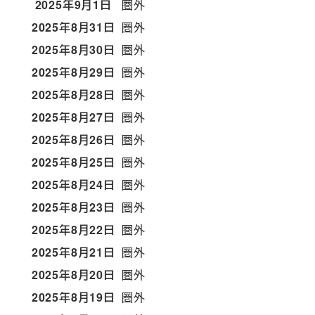
2025年9月1日
圏外
2025年8月31日
圏外
2025年8月30日
圏外
2025年8月29日
圏外
2025年8月28日
圏外
2025年8月27日
圏外
2025年8月26日
圏外
2025年8月25日
圏外
2025年8月24日
圏外
2025年8月23日
圏外
2025年8月22日
圏外
2025年8月21日
圏外
2025年8月20日
圏外
2025年8月19日
圏外