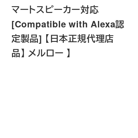
マートスピーカー対応
[Compatible with Alexa認
定製品] 【日本正規代理店
品】 メルロー 】