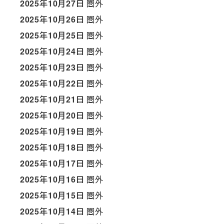
2025年10月27日
圏外
2025年10月26日
圏外
2025年10月25日
圏外
2025年10月24日
圏外
2025年10月23日
圏外
2025年10月22日
圏外
2025年10月21日
圏外
2025年10月20日
圏外
2025年10月19日
圏外
2025年10月18日
圏外
2025年10月17日
圏外
2025年10月16日
圏外
2025年10月15日
圏外
2025年10月14日
圏外