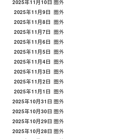
2025年11月10日
圏外
2025年11月9日
圏外
2025年11月8日
圏外
2025年11月7日
圏外
2025年11月6日
圏外
2025年11月5日
圏外
2025年11月4日
圏外
2025年11月3日
圏外
2025年11月2日
圏外
2025年11月1日
圏外
2025年10月31日
圏外
2025年10月30日
圏外
2025年10月29日
圏外
2025年10月28日
圏外