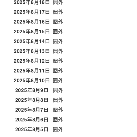
2025年8月18日
圏外
2025年8月17日
圏外
2025年8月16日
圏外
2025年8月15日
圏外
2025年8月14日
圏外
2025年8月13日
圏外
2025年8月12日
圏外
2025年8月11日
圏外
2025年8月10日
圏外
2025年8月9日
圏外
2025年8月8日
圏外
2025年8月7日
圏外
2025年8月6日
圏外
2025年8月5日
圏外