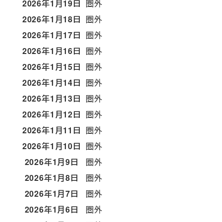
2026年1月19日
圏外
2026年1月18日
圏外
2026年1月17日
圏外
2026年1月16日
圏外
2026年1月15日
圏外
2026年1月14日
圏外
2026年1月13日
圏外
2026年1月12日
圏外
2026年1月11日
圏外
2026年1月10日
圏外
2026年1月9日
圏外
2026年1月8日
圏外
2026年1月7日
圏外
2026年1月6日
圏外