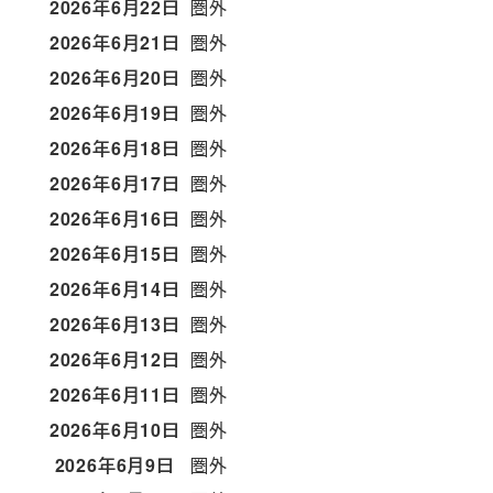
2026年6月22日
圏外
2026年6月21日
圏外
2026年6月20日
圏外
2026年6月19日
圏外
2026年6月18日
圏外
2026年6月17日
圏外
2026年6月16日
圏外
2026年6月15日
圏外
2026年6月14日
圏外
2026年6月13日
圏外
2026年6月12日
圏外
2026年6月11日
圏外
2026年6月10日
圏外
2026年6月9日
圏外