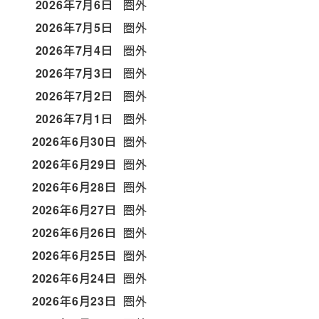
2026年7月6日
圏外
2026年7月5日
圏外
2026年7月4日
圏外
2026年7月3日
圏外
2026年7月2日
圏外
2026年7月1日
圏外
2026年6月30日
圏外
2026年6月29日
圏外
2026年6月28日
圏外
2026年6月27日
圏外
2026年6月26日
圏外
2026年6月25日
圏外
2026年6月24日
圏外
2026年6月23日
圏外