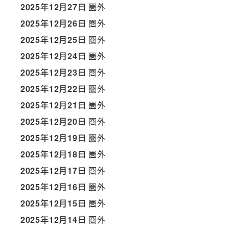
2025年12月27日
圏外
2025年12月26日
圏外
2025年12月25日
圏外
2025年12月24日
圏外
2025年12月23日
圏外
2025年12月22日
圏外
2025年12月21日
圏外
2025年12月20日
圏外
2025年12月19日
圏外
2025年12月18日
圏外
2025年12月17日
圏外
2025年12月16日
圏外
2025年12月15日
圏外
2025年12月14日
圏外