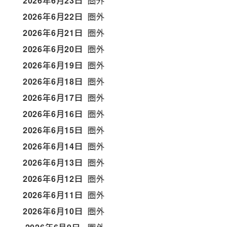
2026年6月23日
圏外
2026年6月22日
圏外
2026年6月21日
圏外
2026年6月20日
圏外
2026年6月19日
圏外
2026年6月18日
圏外
2026年6月17日
圏外
2026年6月16日
圏外
2026年6月15日
圏外
2026年6月14日
圏外
2026年6月13日
圏外
2026年6月12日
圏外
2026年6月11日
圏外
2026年6月10日
圏外