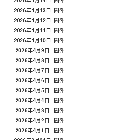
2026年4月14日
圏外
2026年4月13日
圏外
2026年4月12日
圏外
2026年4月11日
圏外
2026年4月10日
圏外
2026年4月9日
圏外
2026年4月8日
圏外
2026年4月7日
圏外
2026年4月6日
圏外
2026年4月5日
圏外
2026年4月4日
圏外
2026年4月3日
圏外
2026年4月2日
圏外
2026年4月1日
圏外