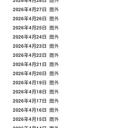
2026年4月28日
圏外
2026年4月27日
圏外
2026年4月26日
圏外
2026年4月25日
圏外
2026年4月24日
圏外
2026年4月23日
圏外
2026年4月22日
圏外
2026年4月21日
圏外
2026年4月20日
圏外
2026年4月19日
圏外
2026年4月18日
圏外
2026年4月17日
圏外
2026年4月16日
圏外
2026年4月15日
圏外