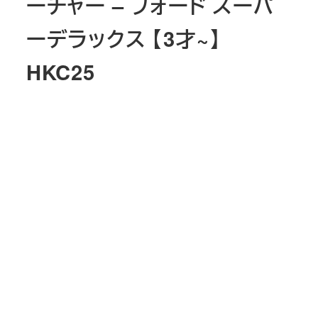
ーチャー – フォード スーパ
ーデラックス 【3才~】
HKC25