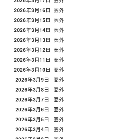
2026年3月17日
圏外
2026年3月16日
圏外
2026年3月15日
圏外
2026年3月14日
圏外
2026年3月13日
圏外
2026年3月12日
圏外
2026年3月11日
圏外
2026年3月10日
圏外
2026年3月9日
圏外
2026年3月8日
圏外
2026年3月7日
圏外
2026年3月6日
圏外
2026年3月5日
圏外
2026年3月4日
圏外