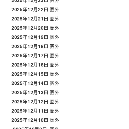
2025年12月23日
圏外
2025年12月22日
圏外
2025年12月21日
圏外
2025年12月20日
圏外
2025年12月19日
圏外
2025年12月18日
圏外
2025年12月17日
圏外
2025年12月16日
圏外
2025年12月15日
圏外
2025年12月14日
圏外
2025年12月13日
圏外
2025年12月12日
圏外
2025年12月11日
圏外
2025年12月10日
圏外