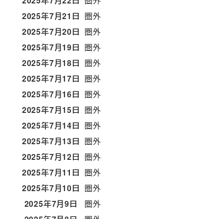
2025年7月22日
圏外
2025年7月21日
圏外
2025年7月20日
圏外
2025年7月19日
圏外
2025年7月18日
圏外
2025年7月17日
圏外
2025年7月16日
圏外
2025年7月15日
圏外
2025年7月14日
圏外
2025年7月13日
圏外
2025年7月12日
圏外
2025年7月11日
圏外
2025年7月10日
圏外
2025年7月9日
圏外