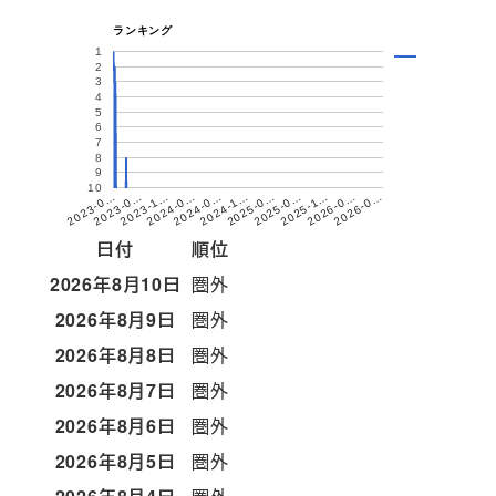
ランキング
1
2
3
4
5
6
7
8
9
10
2026-0…
2026-0…
2025-1…
2025-0…
2025-0…
2024-1…
2024-0…
2024-0…
2023-1…
2023-0…
2023-0…
日付
順位
2026年8月10日
圏外
2026年8月9日
圏外
2026年8月8日
圏外
2026年8月7日
圏外
2026年8月6日
圏外
2026年8月5日
圏外