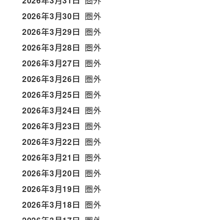
2026年3月31日
圏外
2026年3月30日
圏外
2026年3月29日
圏外
2026年3月28日
圏外
2026年3月27日
圏外
2026年3月26日
圏外
2026年3月25日
圏外
2026年3月24日
圏外
2026年3月23日
圏外
2026年3月22日
圏外
2026年3月21日
圏外
2026年3月20日
圏外
2026年3月19日
圏外
2026年3月18日
圏外