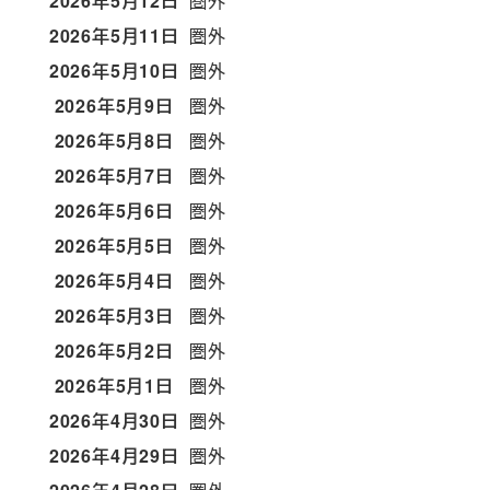
2026年5月12日
圏外
2026年5月11日
圏外
2026年5月10日
圏外
2026年5月9日
圏外
2026年5月8日
圏外
2026年5月7日
圏外
2026年5月6日
圏外
2026年5月5日
圏外
2026年5月4日
圏外
2026年5月3日
圏外
2026年5月2日
圏外
2026年5月1日
圏外
2026年4月30日
圏外
2026年4月29日
圏外