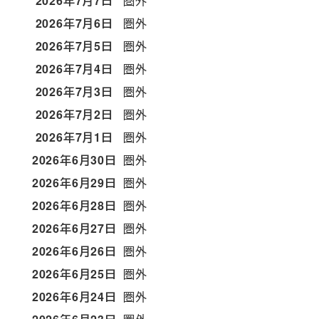
2026年7月7日
圏外
2026年7月6日
圏外
2026年7月5日
圏外
2026年7月4日
圏外
2026年7月3日
圏外
2026年7月2日
圏外
2026年7月1日
圏外
2026年6月30日
圏外
2026年6月29日
圏外
2026年6月28日
圏外
2026年6月27日
圏外
2026年6月26日
圏外
2026年6月25日
圏外
2026年6月24日
圏外