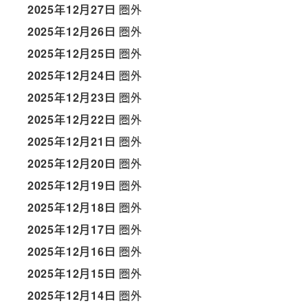
2025年12月27日
圏外
2025年12月26日
圏外
2025年12月25日
圏外
2025年12月24日
圏外
2025年12月23日
圏外
2025年12月22日
圏外
2025年12月21日
圏外
2025年12月20日
圏外
2025年12月19日
圏外
2025年12月18日
圏外
2025年12月17日
圏外
2025年12月16日
圏外
2025年12月15日
圏外
2025年12月14日
圏外