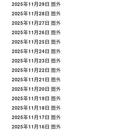
2025年11月29日
圏外
2025年11月28日
圏外
2025年11月27日
圏外
2025年11月26日
圏外
2025年11月25日
圏外
2025年11月24日
圏外
2025年11月23日
圏外
2025年11月22日
圏外
2025年11月21日
圏外
2025年11月20日
圏外
2025年11月19日
圏外
2025年11月18日
圏外
2025年11月17日
圏外
2025年11月16日
圏外