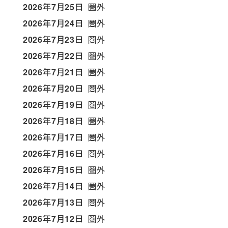
2026年7月25日
圏外
2026年7月24日
圏外
2026年7月23日
圏外
2026年7月22日
圏外
2026年7月21日
圏外
2026年7月20日
圏外
2026年7月19日
圏外
2026年7月18日
圏外
2026年7月17日
圏外
2026年7月16日
圏外
2026年7月15日
圏外
2026年7月14日
圏外
2026年7月13日
圏外
2026年7月12日
圏外