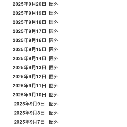
2025年9月20日
圏外
2025年9月19日
圏外
2025年9月18日
圏外
2025年9月17日
圏外
2025年9月16日
圏外
2025年9月15日
圏外
2025年9月14日
圏外
2025年9月13日
圏外
2025年9月12日
圏外
2025年9月11日
圏外
2025年9月10日
圏外
2025年9月9日
圏外
2025年9月8日
圏外
2025年9月7日
圏外