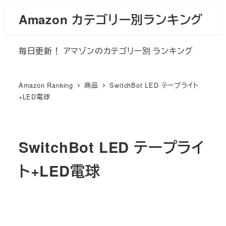
メ
Amazon カテゴリー別ランキング
イ
ン
毎日更新！ アマゾンのカテゴリー別 ランキング
コ
ン
テ
Amazon Ranking
商品
SwitchBot LED テープライト
ン
+LED電球
ツ
へ
移
SwitchBot LED テープライ
動
ト+LED電球