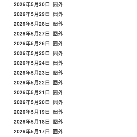
2026年5月30日
圏外
2026年5月29日
圏外
2026年5月28日
圏外
2026年5月27日
圏外
2026年5月26日
圏外
2026年5月25日
圏外
2026年5月24日
圏外
2026年5月23日
圏外
2026年5月22日
圏外
2026年5月21日
圏外
2026年5月20日
圏外
2026年5月19日
圏外
2026年5月18日
圏外
2026年5月17日
圏外