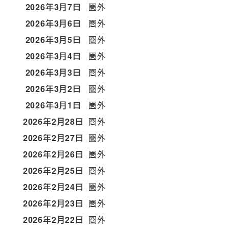
2026年3月7日
圏外
2026年3月6日
圏外
2026年3月5日
圏外
2026年3月4日
圏外
2026年3月3日
圏外
2026年3月2日
圏外
2026年3月1日
圏外
2026年2月28日
圏外
2026年2月27日
圏外
2026年2月26日
圏外
2026年2月25日
圏外
2026年2月24日
圏外
2026年2月23日
圏外
2026年2月22日
圏外