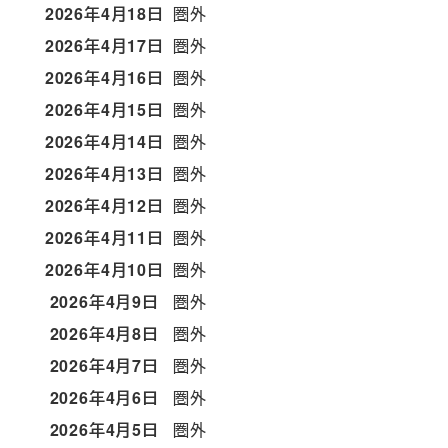
2026年4月18日
圏外
2026年4月17日
圏外
2026年4月16日
圏外
2026年4月15日
圏外
2026年4月14日
圏外
2026年4月13日
圏外
2026年4月12日
圏外
2026年4月11日
圏外
2026年4月10日
圏外
2026年4月9日
圏外
2026年4月8日
圏外
2026年4月7日
圏外
2026年4月6日
圏外
2026年4月5日
圏外