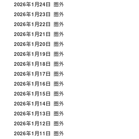
2026年1月24日
圏外
2026年1月23日
圏外
2026年1月22日
圏外
2026年1月21日
圏外
2026年1月20日
圏外
2026年1月19日
圏外
2026年1月18日
圏外
2026年1月17日
圏外
2026年1月16日
圏外
2026年1月15日
圏外
2026年1月14日
圏外
2026年1月13日
圏外
2026年1月12日
圏外
2026年1月11日
圏外