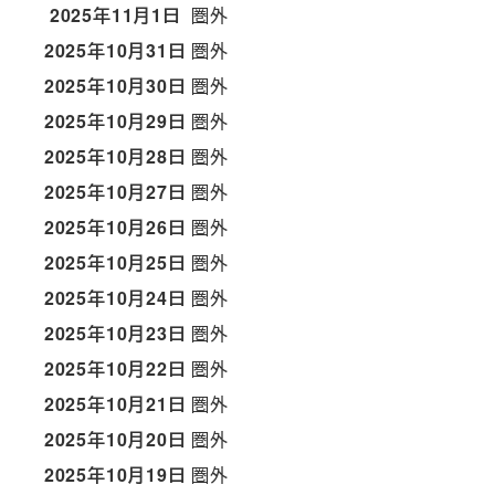
2025年11月1日
圏外
2025年10月31日
圏外
2025年10月30日
圏外
2025年10月29日
圏外
2025年10月28日
圏外
2025年10月27日
圏外
2025年10月26日
圏外
2025年10月25日
圏外
2025年10月24日
圏外
2025年10月23日
圏外
2025年10月22日
圏外
2025年10月21日
圏外
2025年10月20日
圏外
2025年10月19日
圏外