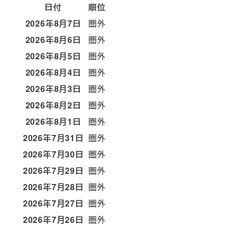
日付
順位
2026年8月7日
圏外
2026年8月6日
圏外
2026年8月5日
圏外
2026年8月4日
圏外
2026年8月3日
圏外
2026年8月2日
圏外
2026年8月1日
圏外
2026年7月31日
圏外
2026年7月30日
圏外
2026年7月29日
圏外
2026年7月28日
圏外
2026年7月27日
圏外
2026年7月26日
圏外