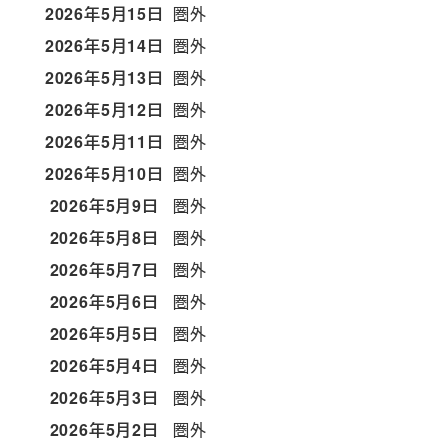
2026年5月15日
圏外
2026年5月14日
圏外
2026年5月13日
圏外
2026年5月12日
圏外
2026年5月11日
圏外
2026年5月10日
圏外
2026年5月9日
圏外
2026年5月8日
圏外
2026年5月7日
圏外
2026年5月6日
圏外
2026年5月5日
圏外
2026年5月4日
圏外
2026年5月3日
圏外
2026年5月2日
圏外