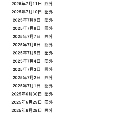
2025年7月11日
圏外
2025年7月10日
圏外
2025年7月9日
圏外
2025年7月8日
圏外
2025年7月7日
圏外
2025年7月6日
圏外
2025年7月5日
圏外
2025年7月4日
圏外
2025年7月3日
圏外
2025年7月2日
圏外
2025年7月1日
圏外
2025年6月30日
圏外
2025年6月29日
圏外
2025年6月28日
圏外