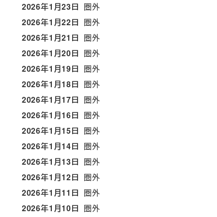
2026年1月23日
圏外
2026年1月22日
圏外
2026年1月21日
圏外
2026年1月20日
圏外
2026年1月19日
圏外
2026年1月18日
圏外
2026年1月17日
圏外
2026年1月16日
圏外
2026年1月15日
圏外
2026年1月14日
圏外
2026年1月13日
圏外
2026年1月12日
圏外
2026年1月11日
圏外
2026年1月10日
圏外