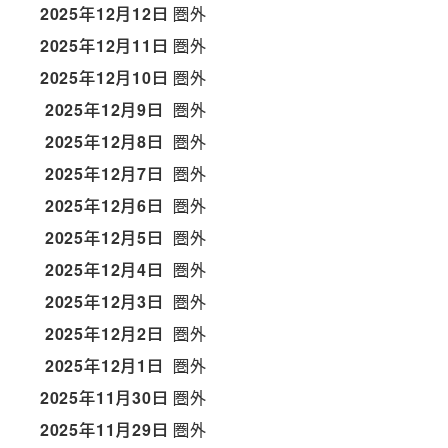
2025年12月12日
圏外
2025年12月11日
圏外
2025年12月10日
圏外
2025年12月9日
圏外
2025年12月8日
圏外
2025年12月7日
圏外
2025年12月6日
圏外
2025年12月5日
圏外
2025年12月4日
圏外
2025年12月3日
圏外
2025年12月2日
圏外
2025年12月1日
圏外
2025年11月30日
圏外
2025年11月29日
圏外