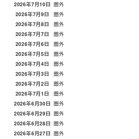
2026年7月10日
圏外
2026年7月9日
圏外
2026年7月8日
圏外
2026年7月7日
圏外
2026年7月6日
圏外
2026年7月5日
圏外
2026年7月4日
圏外
2026年7月3日
圏外
2026年7月2日
圏外
2026年7月1日
圏外
2026年6月30日
圏外
2026年6月29日
圏外
2026年6月28日
圏外
2026年6月27日
圏外