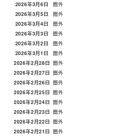
2026年3月6日
圏外
2026年3月5日
圏外
2026年3月4日
圏外
2026年3月3日
圏外
2026年3月2日
圏外
2026年3月1日
圏外
2026年2月28日
圏外
2026年2月27日
圏外
2026年2月26日
圏外
2026年2月25日
圏外
2026年2月24日
圏外
2026年2月23日
圏外
2026年2月22日
圏外
2026年2月21日
圏外