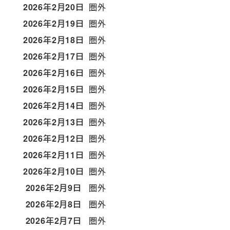
2026年2月20日
圏外
2026年2月19日
圏外
2026年2月18日
圏外
2026年2月17日
圏外
2026年2月16日
圏外
2026年2月15日
圏外
2026年2月14日
圏外
2026年2月13日
圏外
2026年2月12日
圏外
2026年2月11日
圏外
2026年2月10日
圏外
2026年2月9日
圏外
2026年2月8日
圏外
2026年2月7日
圏外