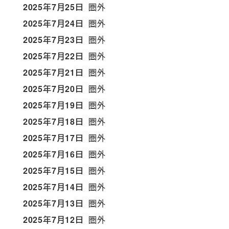
2025年7月25日
圏外
2025年7月24日
圏外
2025年7月23日
圏外
2025年7月22日
圏外
2025年7月21日
圏外
2025年7月20日
圏外
2025年7月19日
圏外
2025年7月18日
圏外
2025年7月17日
圏外
2025年7月16日
圏外
2025年7月15日
圏外
2025年7月14日
圏外
2025年7月13日
圏外
2025年7月12日
圏外