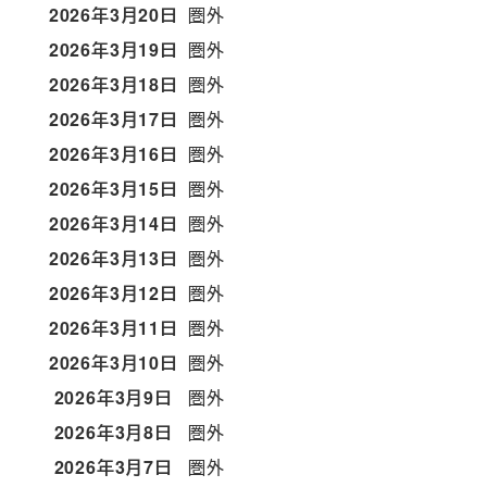
2026年3月20日
圏外
2026年3月19日
圏外
2026年3月18日
圏外
2026年3月17日
圏外
2026年3月16日
圏外
2026年3月15日
圏外
2026年3月14日
圏外
2026年3月13日
圏外
2026年3月12日
圏外
2026年3月11日
圏外
2026年3月10日
圏外
2026年3月9日
圏外
2026年3月8日
圏外
2026年3月7日
圏外