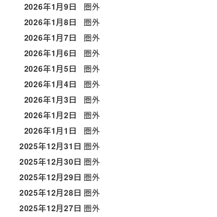
2026年1月9日
圏外
2026年1月8日
圏外
2026年1月7日
圏外
2026年1月6日
圏外
2026年1月5日
圏外
2026年1月4日
圏外
2026年1月3日
圏外
2026年1月2日
圏外
2026年1月1日
圏外
2025年12月31日
圏外
2025年12月30日
圏外
2025年12月29日
圏外
2025年12月28日
圏外
2025年12月27日
圏外