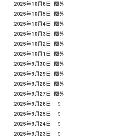
2025年10月6日
圏外
2025年10月5日
圏外
2025年10月4日
圏外
2025年10月3日
圏外
2025年10月2日
圏外
2025年10月1日
圏外
2025年9月30日
圏外
2025年9月29日
圏外
2025年9月28日
圏外
2025年9月27日
圏外
2025年9月26日
9
2025年9月25日
9
2025年9月24日
9
2025年9月23日
9