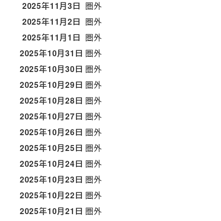
2025年11月3日
圏外
2025年11月2日
圏外
2025年11月1日
圏外
2025年10月31日
圏外
2025年10月30日
圏外
2025年10月29日
圏外
2025年10月28日
圏外
2025年10月27日
圏外
2025年10月26日
圏外
2025年10月25日
圏外
2025年10月24日
圏外
2025年10月23日
圏外
2025年10月22日
圏外
2025年10月21日
圏外