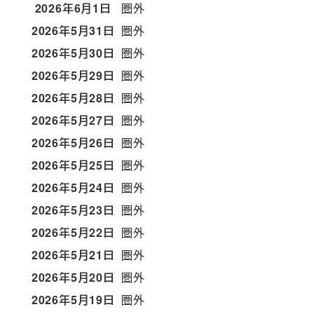
2026年6月1日
圏外
2026年5月31日
圏外
2026年5月30日
圏外
2026年5月29日
圏外
2026年5月28日
圏外
2026年5月27日
圏外
2026年5月26日
圏外
2026年5月25日
圏外
2026年5月24日
圏外
2026年5月23日
圏外
2026年5月22日
圏外
2026年5月21日
圏外
2026年5月20日
圏外
2026年5月19日
圏外