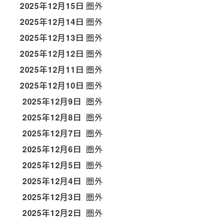
2025年12月15日
圏外
2025年12月14日
圏外
2025年12月13日
圏外
2025年12月12日
圏外
2025年12月11日
圏外
2025年12月10日
圏外
2025年12月9日
圏外
2025年12月8日
圏外
2025年12月7日
圏外
2025年12月6日
圏外
2025年12月5日
圏外
2025年12月4日
圏外
2025年12月3日
圏外
2025年12月2日
圏外