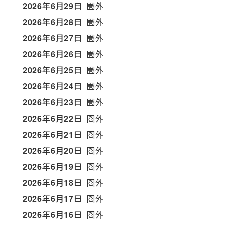
2026年6月29日
圏外
2026年6月28日
圏外
2026年6月27日
圏外
2026年6月26日
圏外
2026年6月25日
圏外
2026年6月24日
圏外
2026年6月23日
圏外
2026年6月22日
圏外
2026年6月21日
圏外
2026年6月20日
圏外
2026年6月19日
圏外
2026年6月18日
圏外
2026年6月17日
圏外
2026年6月16日
圏外