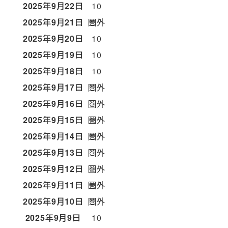
2025年9月22日
10
2025年9月21日
圏外
2025年9月20日
10
2025年9月19日
10
2025年9月18日
10
2025年9月17日
圏外
2025年9月16日
圏外
2025年9月15日
圏外
2025年9月14日
圏外
2025年9月13日
圏外
2025年9月12日
圏外
2025年9月11日
圏外
2025年9月10日
圏外
2025年9月9日
10