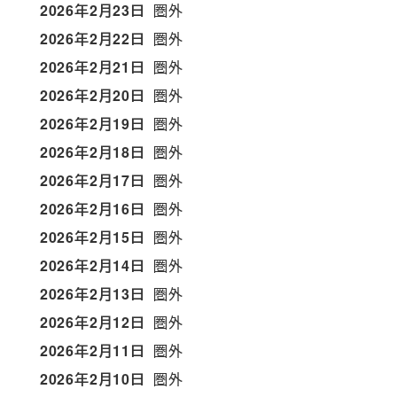
2026年2月23日
圏外
2026年2月22日
圏外
2026年2月21日
圏外
2026年2月20日
圏外
2026年2月19日
圏外
2026年2月18日
圏外
2026年2月17日
圏外
2026年2月16日
圏外
2026年2月15日
圏外
2026年2月14日
圏外
2026年2月13日
圏外
2026年2月12日
圏外
2026年2月11日
圏外
2026年2月10日
圏外