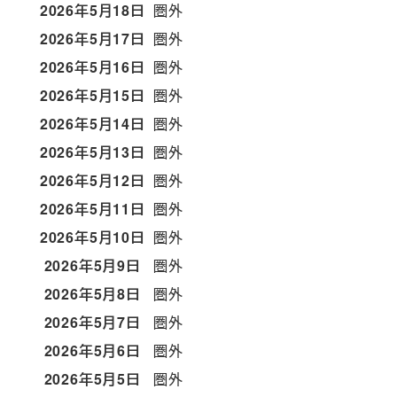
2026年5月18日
圏外
2026年5月17日
圏外
2026年5月16日
圏外
2026年5月15日
圏外
2026年5月14日
圏外
2026年5月13日
圏外
2026年5月12日
圏外
2026年5月11日
圏外
2026年5月10日
圏外
2026年5月9日
圏外
2026年5月8日
圏外
2026年5月7日
圏外
2026年5月6日
圏外
2026年5月5日
圏外