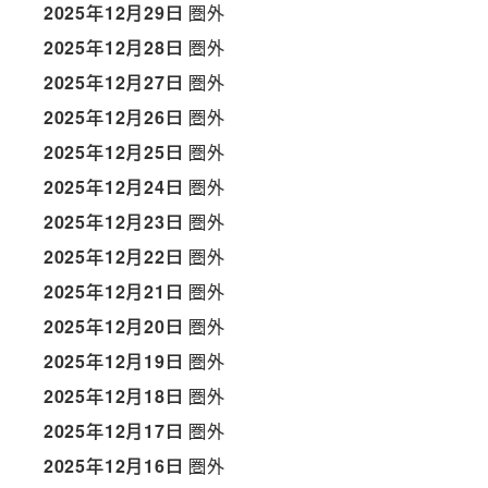
2025年12月29日
圏外
2025年12月28日
圏外
2025年12月27日
圏外
2025年12月26日
圏外
2025年12月25日
圏外
2025年12月24日
圏外
2025年12月23日
圏外
2025年12月22日
圏外
2025年12月21日
圏外
2025年12月20日
圏外
2025年12月19日
圏外
2025年12月18日
圏外
2025年12月17日
圏外
2025年12月16日
圏外