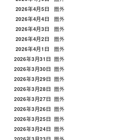
2026年4月5日
圏外
2026年4月4日
圏外
2026年4月3日
圏外
2026年4月2日
圏外
2026年4月1日
圏外
2026年3月31日
圏外
2026年3月30日
圏外
2026年3月29日
圏外
2026年3月28日
圏外
2026年3月27日
圏外
2026年3月26日
圏外
2026年3月25日
圏外
2026年3月24日
圏外
2026年3月23日
圏外