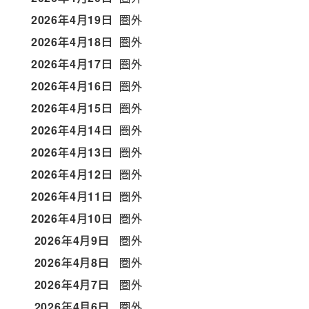
2026年4月19日
圏外
2026年4月18日
圏外
2026年4月17日
圏外
2026年4月16日
圏外
2026年4月15日
圏外
2026年4月14日
圏外
2026年4月13日
圏外
2026年4月12日
圏外
2026年4月11日
圏外
2026年4月10日
圏外
2026年4月9日
圏外
2026年4月8日
圏外
2026年4月7日
圏外
2026年4月6日
圏外