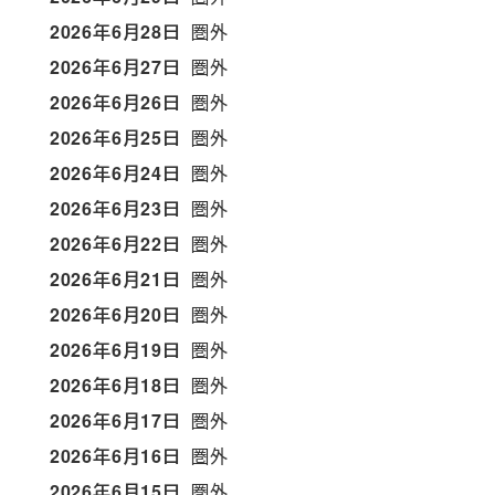
2026年6月28日
圏外
2026年6月27日
圏外
2026年6月26日
圏外
2026年6月25日
圏外
2026年6月24日
圏外
2026年6月23日
圏外
2026年6月22日
圏外
2026年6月21日
圏外
2026年6月20日
圏外
2026年6月19日
圏外
2026年6月18日
圏外
2026年6月17日
圏外
2026年6月16日
圏外
2026年6月15日
圏外