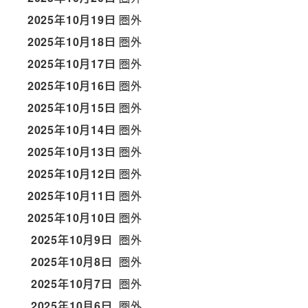
2025年10月19日
圏外
2025年10月18日
圏外
2025年10月17日
圏外
2025年10月16日
圏外
2025年10月15日
圏外
2025年10月14日
圏外
2025年10月13日
圏外
2025年10月12日
圏外
2025年10月11日
圏外
2025年10月10日
圏外
2025年10月9日
圏外
2025年10月8日
圏外
2025年10月7日
圏外
2025年10月6日
圏外