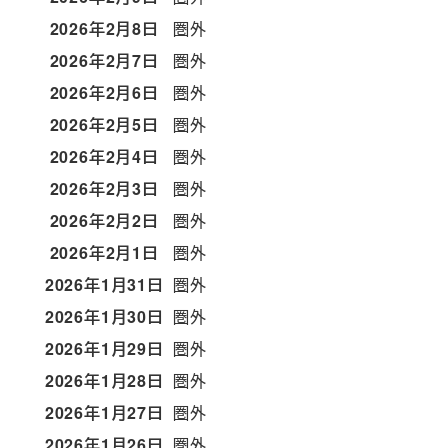
2026年2月8日
圏外
2026年2月7日
圏外
2026年2月6日
圏外
2026年2月5日
圏外
2026年2月4日
圏外
2026年2月3日
圏外
2026年2月2日
圏外
2026年2月1日
圏外
2026年1月31日
圏外
2026年1月30日
圏外
2026年1月29日
圏外
2026年1月28日
圏外
2026年1月27日
圏外
2026年1月26日
圏外