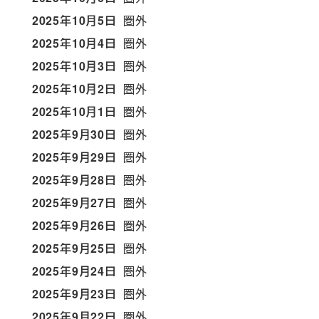
2025年10月5日
圏外
2025年10月4日
圏外
2025年10月3日
圏外
2025年10月2日
圏外
2025年10月1日
圏外
2025年9月30日
圏外
2025年9月29日
圏外
2025年9月28日
圏外
2025年9月27日
圏外
2025年9月26日
圏外
2025年9月25日
圏外
2025年9月24日
圏外
2025年9月23日
圏外
2025年9月22日
圏外