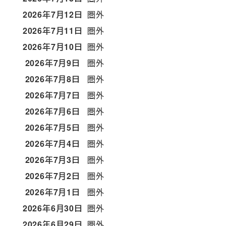
2026年7月12日
圏外
2026年7月11日
圏外
2026年7月10日
圏外
2026年7月9日
圏外
2026年7月8日
圏外
2026年7月7日
圏外
2026年7月6日
圏外
2026年7月5日
圏外
2026年7月4日
圏外
2026年7月3日
圏外
2026年7月2日
圏外
2026年7月1日
圏外
2026年6月30日
圏外
2026年6月29日
圏外