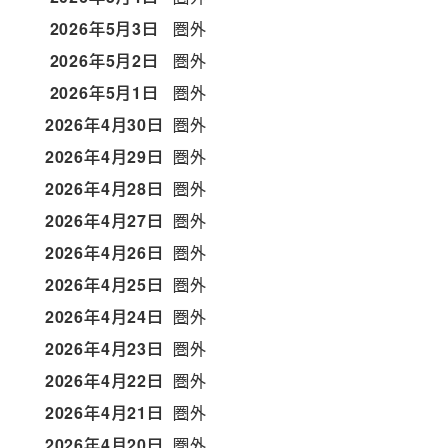
2026年5月3日
圏外
2026年5月2日
圏外
2026年5月1日
圏外
2026年4月30日
圏外
2026年4月29日
圏外
2026年4月28日
圏外
2026年4月27日
圏外
2026年4月26日
圏外
2026年4月25日
圏外
2026年4月24日
圏外
2026年4月23日
圏外
2026年4月22日
圏外
2026年4月21日
圏外
2026年4月20日
圏外