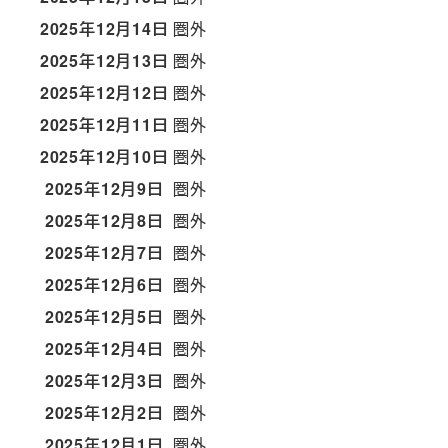
2025年12月14日
圏外
2025年12月13日
圏外
2025年12月12日
圏外
2025年12月11日
圏外
2025年12月10日
圏外
2025年12月9日
圏外
2025年12月8日
圏外
2025年12月7日
圏外
2025年12月6日
圏外
2025年12月5日
圏外
2025年12月4日
圏外
2025年12月3日
圏外
2025年12月2日
圏外
2025年12月1日
圏外