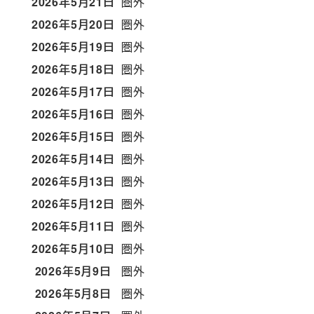
2026年5月21日
圏外
2026年5月20日
圏外
2026年5月19日
圏外
2026年5月18日
圏外
2026年5月17日
圏外
2026年5月16日
圏外
2026年5月15日
圏外
2026年5月14日
圏外
2026年5月13日
圏外
2026年5月12日
圏外
2026年5月11日
圏外
2026年5月10日
圏外
2026年5月9日
圏外
2026年5月8日
圏外