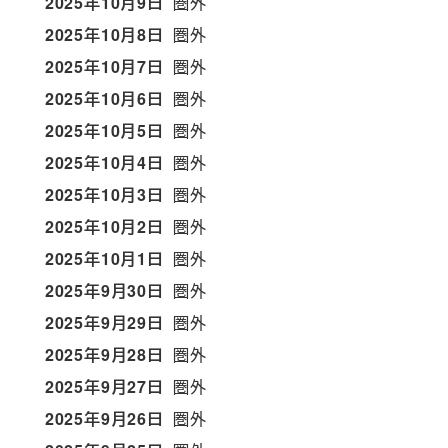
2025年10月9日
圏外
2025年10月8日
圏外
2025年10月7日
圏外
2025年10月6日
圏外
2025年10月5日
圏外
2025年10月4日
圏外
2025年10月3日
圏外
2025年10月2日
圏外
2025年10月1日
圏外
2025年9月30日
圏外
2025年9月29日
圏外
2025年9月28日
圏外
2025年9月27日
圏外
2025年9月26日
圏外