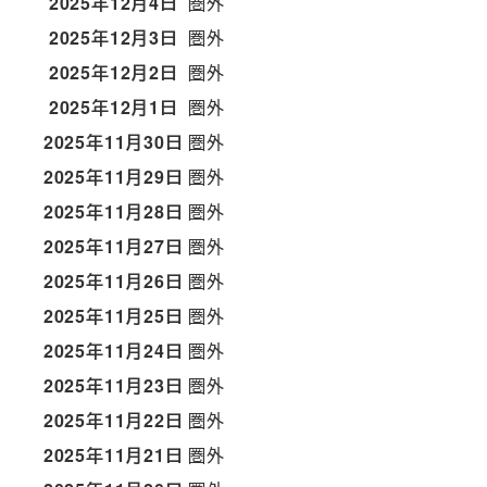
2025年12月4日
圏外
2025年12月3日
圏外
2025年12月2日
圏外
2025年12月1日
圏外
2025年11月30日
圏外
2025年11月29日
圏外
2025年11月28日
圏外
2025年11月27日
圏外
2025年11月26日
圏外
2025年11月25日
圏外
2025年11月24日
圏外
2025年11月23日
圏外
2025年11月22日
圏外
2025年11月21日
圏外