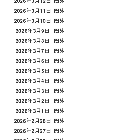
2026年3月12日
圏外
2026年3月11日
圏外
2026年3月10日
圏外
2026年3月9日
圏外
2026年3月8日
圏外
2026年3月7日
圏外
2026年3月6日
圏外
2026年3月5日
圏外
2026年3月4日
圏外
2026年3月3日
圏外
2026年3月2日
圏外
2026年3月1日
圏外
2026年2月28日
圏外
2026年2月27日
圏外