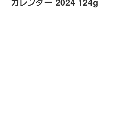
カレンダー 2024 124g