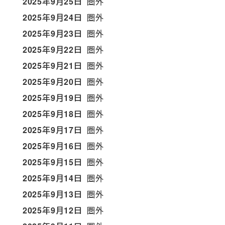
2025年9月25日
圏外
2025年9月24日
圏外
2025年9月23日
圏外
2025年9月22日
圏外
2025年9月21日
圏外
2025年9月20日
圏外
2025年9月19日
圏外
2025年9月18日
圏外
2025年9月17日
圏外
2025年9月16日
圏外
2025年9月15日
圏外
2025年9月14日
圏外
2025年9月13日
圏外
2025年9月12日
圏外