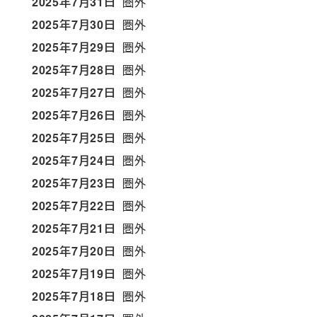
2025年7月31日
圏外
2025年7月30日
圏外
2025年7月29日
圏外
2025年7月28日
圏外
2025年7月27日
圏外
2025年7月26日
圏外
2025年7月25日
圏外
2025年7月24日
圏外
2025年7月23日
圏外
2025年7月22日
圏外
2025年7月21日
圏外
2025年7月20日
圏外
2025年7月19日
圏外
2025年7月18日
圏外