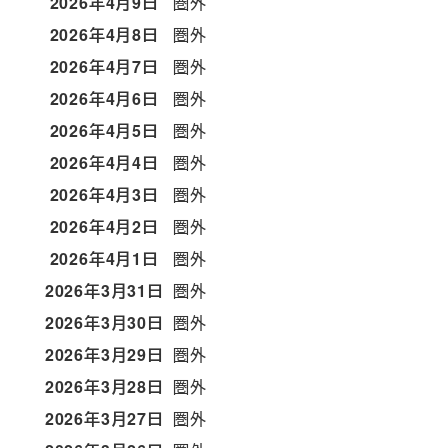
2026年4月9日
圏外
2026年4月8日
圏外
2026年4月7日
圏外
2026年4月6日
圏外
2026年4月5日
圏外
2026年4月4日
圏外
2026年4月3日
圏外
2026年4月2日
圏外
2026年4月1日
圏外
2026年3月31日
圏外
2026年3月30日
圏外
2026年3月29日
圏外
2026年3月28日
圏外
2026年3月27日
圏外