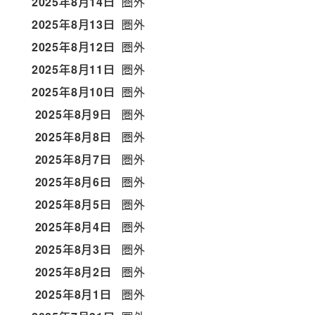
2025年8月14日
圏外
2025年8月13日
圏外
2025年8月12日
圏外
2025年8月11日
圏外
2025年8月10日
圏外
2025年8月9日
圏外
2025年8月8日
圏外
2025年8月7日
圏外
2025年8月6日
圏外
2025年8月5日
圏外
2025年8月4日
圏外
2025年8月3日
圏外
2025年8月2日
圏外
2025年8月1日
圏外