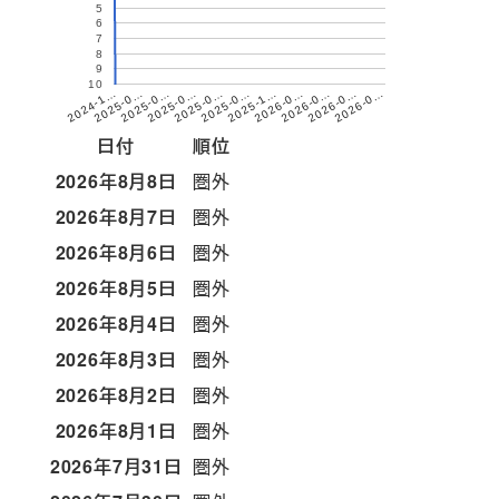
5
6
7
8
9
10
2025-1…
2025-0…
2025-0…
2026-0…
2025-0…
2026-0…
2025-0…
2026-0…
2025-0…
2026-0…
2024-1…
日付
順位
2026年8月8日
圏外
2026年8月7日
圏外
2026年8月6日
圏外
2026年8月5日
圏外
2026年8月4日
圏外
2026年8月3日
圏外
2026年8月2日
圏外
2026年8月1日
圏外
2026年7月31日
圏外