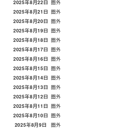
2025年8月22日
圏外
2025年8月21日
圏外
2025年8月20日
圏外
2025年8月19日
圏外
2025年8月18日
圏外
2025年8月17日
圏外
2025年8月16日
圏外
2025年8月15日
圏外
2025年8月14日
圏外
2025年8月13日
圏外
2025年8月12日
圏外
2025年8月11日
圏外
2025年8月10日
圏外
2025年8月9日
圏外