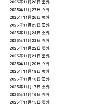
2025年11月28日
圏外
2025年11月27日
圏外
2025年11月26日
圏外
2025年11月25日
圏外
2025年11月24日
圏外
2025年11月23日
圏外
2025年11月22日
圏外
2025年11月21日
圏外
2025年11月20日
圏外
2025年11月19日
圏外
2025年11月18日
圏外
2025年11月17日
圏外
2025年11月16日
圏外
2025年11月15日
圏外