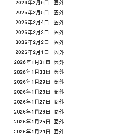
2026年2月6日
圏外
2026年2月5日
圏外
2026年2月4日
圏外
2026年2月3日
圏外
2026年2月2日
圏外
2026年2月1日
圏外
2026年1月31日
圏外
2026年1月30日
圏外
2026年1月29日
圏外
2026年1月28日
圏外
2026年1月27日
圏外
2026年1月26日
圏外
2026年1月25日
圏外
2026年1月24日
圏外