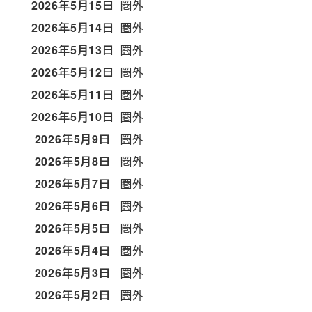
2026年5月15日
圏外
2026年5月14日
圏外
2026年5月13日
圏外
2026年5月12日
圏外
2026年5月11日
圏外
2026年5月10日
圏外
2026年5月9日
圏外
2026年5月8日
圏外
2026年5月7日
圏外
2026年5月6日
圏外
2026年5月5日
圏外
2026年5月4日
圏外
2026年5月3日
圏外
2026年5月2日
圏外