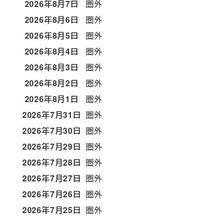
2026年8月7日
圏外
2026年8月6日
圏外
2026年8月5日
圏外
2026年8月4日
圏外
2026年8月3日
圏外
2026年8月2日
圏外
2026年8月1日
圏外
2026年7月31日
圏外
2026年7月30日
圏外
2026年7月29日
圏外
2026年7月28日
圏外
2026年7月27日
圏外
2026年7月26日
圏外
2026年7月25日
圏外