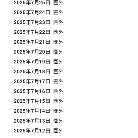
2025年7月25日
圏外
2025年7月24日
圏外
2025年7月23日
圏外
2025年7月22日
圏外
2025年7月21日
圏外
2025年7月20日
圏外
2025年7月19日
圏外
2025年7月18日
圏外
2025年7月17日
圏外
2025年7月16日
圏外
2025年7月15日
圏外
2025年7月14日
圏外
2025年7月13日
圏外
2025年7月12日
圏外