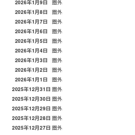
2026年1月9日
圏外
2026年1月8日
圏外
2026年1月7日
圏外
2026年1月6日
圏外
2026年1月5日
圏外
2026年1月4日
圏外
2026年1月3日
圏外
2026年1月2日
圏外
2026年1月1日
圏外
2025年12月31日
圏外
2025年12月30日
圏外
2025年12月29日
圏外
2025年12月28日
圏外
2025年12月27日
圏外