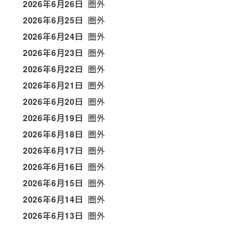
2026年6月26日
圏外
2026年6月25日
圏外
2026年6月24日
圏外
2026年6月23日
圏外
2026年6月22日
圏外
2026年6月21日
圏外
2026年6月20日
圏外
2026年6月19日
圏外
2026年6月18日
圏外
2026年6月17日
圏外
2026年6月16日
圏外
2026年6月15日
圏外
2026年6月14日
圏外
2026年6月13日
圏外