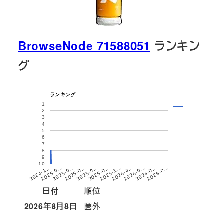
BrowseNode 71588051
ランキン
グ
ランキング
1
2
3
4
5
6
7
8
9
10
2026-0…
2025-0…
2026-0…
2025-1…
2025-0…
2026-0…
2025-0…
2025-0…
2026-0…
2025-0…
2024-1…
日付
順位
2026年8月8日
圏外