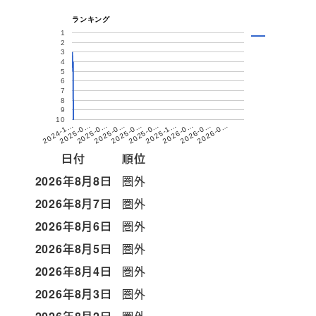
ランキング
1
2
3
4
5
6
7
8
9
10
2026-0…
2025-0…
2026-0…
2025-0…
2026-0…
2025-0…
2025-0…
2025-0…
2025-1…
2024-1…
日付
順位
2026年8月8日
圏外
2026年8月7日
圏外
2026年8月6日
圏外
2026年8月5日
圏外
2026年8月4日
圏外
2026年8月3日
圏外