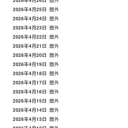
2026年4月26日
圏外
2026年4月25日
圏外
2026年4月24日
圏外
2026年4月23日
圏外
2026年4月22日
圏外
2026年4月21日
圏外
2026年4月20日
圏外
2026年4月19日
圏外
2026年4月18日
圏外
2026年4月17日
圏外
2026年4月16日
圏外
2026年4月15日
圏外
2026年4月14日
圏外
2026年4月13日
圏外