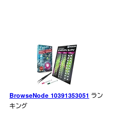
BrowseNode 10391353051
ラン
キング