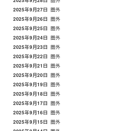
2025年9月28日
圏外
2025年9月27日
圏外
2025年9月26日
圏外
2025年9月25日
圏外
2025年9月24日
圏外
2025年9月23日
圏外
2025年9月22日
圏外
2025年9月21日
圏外
2025年9月20日
圏外
2025年9月19日
圏外
2025年9月18日
圏外
2025年9月17日
圏外
2025年9月16日
圏外
2025年9月15日
圏外