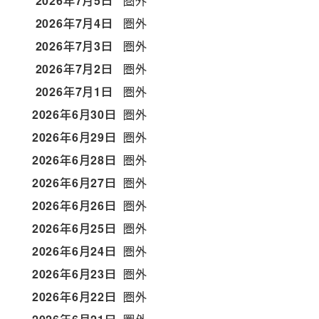
2026年7月5日
圏外
2026年7月4日
圏外
2026年7月3日
圏外
2026年7月2日
圏外
2026年7月1日
圏外
2026年6月30日
圏外
2026年6月29日
圏外
2026年6月28日
圏外
2026年6月27日
圏外
2026年6月26日
圏外
2026年6月25日
圏外
2026年6月24日
圏外
2026年6月23日
圏外
2026年6月22日
圏外