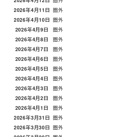
2026年4月12日
圏外
2026年4月11日
圏外
2026年4月10日
圏外
2026年4月9日
圏外
2026年4月8日
圏外
2026年4月7日
圏外
2026年4月6日
圏外
2026年4月5日
圏外
2026年4月4日
圏外
2026年4月3日
圏外
2026年4月2日
圏外
2026年4月1日
圏外
2026年3月31日
圏外
2026年3月30日
圏外