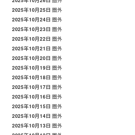
2025年10月26日
圏外
2025年10月25日
圏外
2025年10月24日
圏外
2025年10月23日
圏外
2025年10月22日
圏外
2025年10月21日
圏外
2025年10月20日
圏外
2025年10月19日
圏外
2025年10月18日
圏外
2025年10月17日
圏外
2025年10月16日
圏外
2025年10月15日
圏外
2025年10月14日
圏外
2025年10月13日
圏外