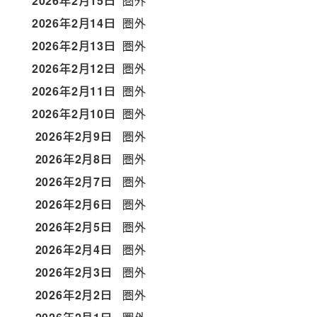
2026年2月15日
圏外
2026年2月14日
圏外
2026年2月13日
圏外
2026年2月12日
圏外
2026年2月11日
圏外
2026年2月10日
圏外
2026年2月9日
圏外
2026年2月8日
圏外
2026年2月7日
圏外
2026年2月6日
圏外
2026年2月5日
圏外
2026年2月4日
圏外
2026年2月3日
圏外
2026年2月2日
圏外