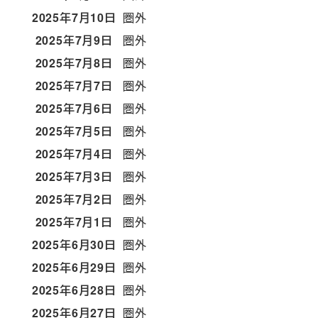
2025年7月10日
圏外
2025年7月9日
圏外
2025年7月8日
圏外
2025年7月7日
圏外
2025年7月6日
圏外
2025年7月5日
圏外
2025年7月4日
圏外
2025年7月3日
圏外
2025年7月2日
圏外
2025年7月1日
圏外
2025年6月30日
圏外
2025年6月29日
圏外
2025年6月28日
圏外
2025年6月27日
圏外