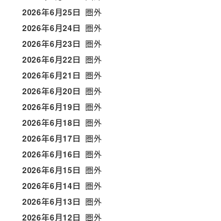
2026年6月25日
圏外
2026年6月24日
圏外
2026年6月23日
圏外
2026年6月22日
圏外
2026年6月21日
圏外
2026年6月20日
圏外
2026年6月19日
圏外
2026年6月18日
圏外
2026年6月17日
圏外
2026年6月16日
圏外
2026年6月15日
圏外
2026年6月14日
圏外
2026年6月13日
圏外
2026年6月12日
圏外