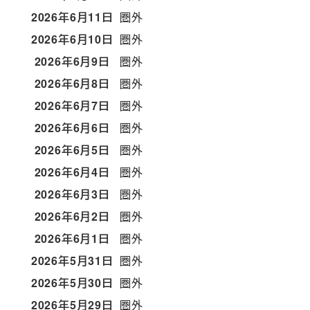
2026年6月11日
圏外
2026年6月10日
圏外
2026年6月9日
圏外
2026年6月8日
圏外
2026年6月7日
圏外
2026年6月6日
圏外
2026年6月5日
圏外
2026年6月4日
圏外
2026年6月3日
圏外
2026年6月2日
圏外
2026年6月1日
圏外
2026年5月31日
圏外
2026年5月30日
圏外
2026年5月29日
圏外