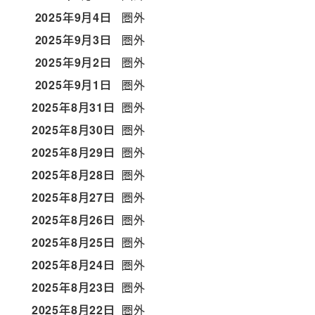
2025年9月4日
圏外
2025年9月3日
圏外
2025年9月2日
圏外
2025年9月1日
圏外
2025年8月31日
圏外
2025年8月30日
圏外
2025年8月29日
圏外
2025年8月28日
圏外
2025年8月27日
圏外
2025年8月26日
圏外
2025年8月25日
圏外
2025年8月24日
圏外
2025年8月23日
圏外
2025年8月22日
圏外