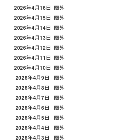
2026年4月16日
圏外
2026年4月15日
圏外
2026年4月14日
圏外
2026年4月13日
圏外
2026年4月12日
圏外
2026年4月11日
圏外
2026年4月10日
圏外
2026年4月9日
圏外
2026年4月8日
圏外
2026年4月7日
圏外
2026年4月6日
圏外
2026年4月5日
圏外
2026年4月4日
圏外
2026年4月3日
圏外