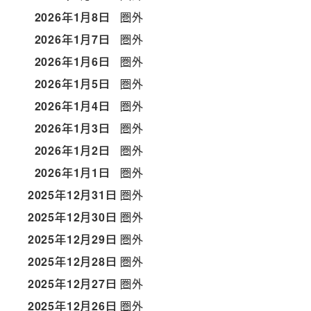
2026年1月8日
圏外
2026年1月7日
圏外
2026年1月6日
圏外
2026年1月5日
圏外
2026年1月4日
圏外
2026年1月3日
圏外
2026年1月2日
圏外
2026年1月1日
圏外
2025年12月31日
圏外
2025年12月30日
圏外
2025年12月29日
圏外
2025年12月28日
圏外
2025年12月27日
圏外
2025年12月26日
圏外