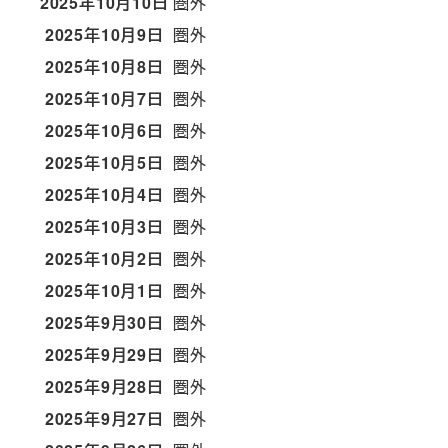
2025年10月10日
圏外
2025年10月9日
圏外
2025年10月8日
圏外
2025年10月7日
圏外
2025年10月6日
圏外
2025年10月5日
圏外
2025年10月4日
圏外
2025年10月3日
圏外
2025年10月2日
圏外
2025年10月1日
圏外
2025年9月30日
圏外
2025年9月29日
圏外
2025年9月28日
圏外
2025年9月27日
圏外