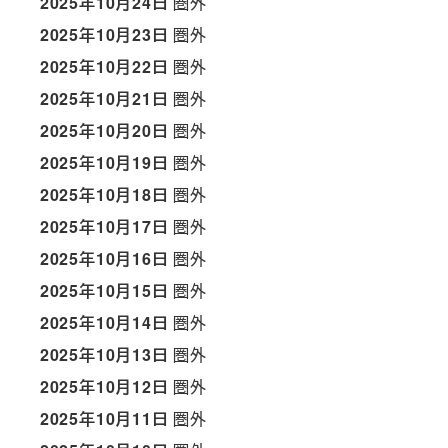
2025年10月24日
圏外
2025年10月23日
圏外
2025年10月22日
圏外
2025年10月21日
圏外
2025年10月20日
圏外
2025年10月19日
圏外
2025年10月18日
圏外
2025年10月17日
圏外
2025年10月16日
圏外
2025年10月15日
圏外
2025年10月14日
圏外
2025年10月13日
圏外
2025年10月12日
圏外
2025年10月11日
圏外