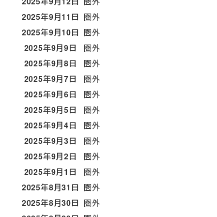
2025年9月12日
圏外
2025年9月11日
圏外
2025年9月10日
圏外
2025年9月9日
圏外
2025年9月8日
圏外
2025年9月7日
圏外
2025年9月6日
圏外
2025年9月5日
圏外
2025年9月4日
圏外
2025年9月3日
圏外
2025年9月2日
圏外
2025年9月1日
圏外
2025年8月31日
圏外
2025年8月30日
圏外