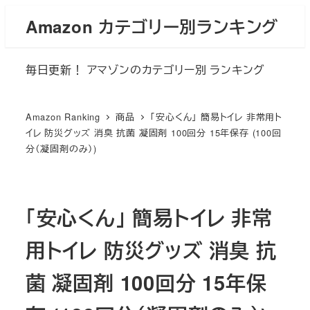
メ
Amazon カテゴリー別ランキング
イ
ン
毎日更新！ アマゾンのカテゴリー別 ランキング
コ
ン
テ
Amazon Ranking
商品
「安心くん」 簡易トイレ 非常用ト
ン
イレ 防災グッズ 消臭 抗菌 凝固剤 100回分 15年保存 (100回
分（凝固剤のみ）)
ツ
へ
移
動
「安心くん」 簡易トイレ 非常
用トイレ 防災グッズ 消臭 抗
菌 凝固剤 100回分 15年保