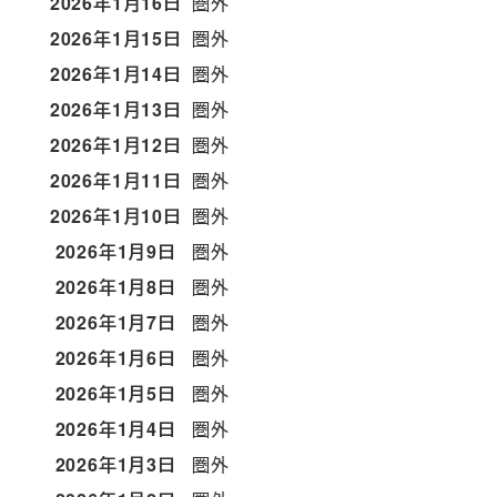
2026年1月16日
圏外
2026年1月15日
圏外
2026年1月14日
圏外
2026年1月13日
圏外
2026年1月12日
圏外
2026年1月11日
圏外
2026年1月10日
圏外
2026年1月9日
圏外
2026年1月8日
圏外
2026年1月7日
圏外
2026年1月6日
圏外
2026年1月5日
圏外
2026年1月4日
圏外
2026年1月3日
圏外