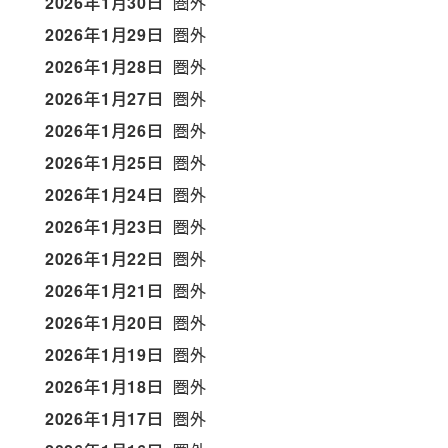
2026年1月30日
圏外
2026年1月29日
圏外
2026年1月28日
圏外
2026年1月27日
圏外
2026年1月26日
圏外
2026年1月25日
圏外
2026年1月24日
圏外
2026年1月23日
圏外
2026年1月22日
圏外
2026年1月21日
圏外
2026年1月20日
圏外
2026年1月19日
圏外
2026年1月18日
圏外
2026年1月17日
圏外