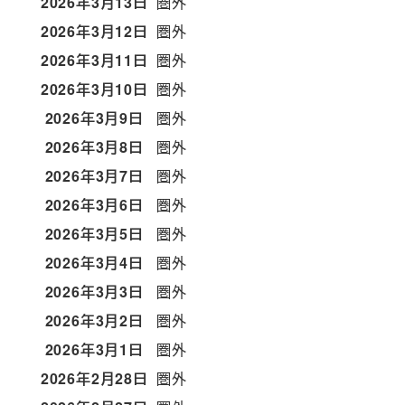
2026年3月13日
圏外
2026年3月12日
圏外
2026年3月11日
圏外
2026年3月10日
圏外
2026年3月9日
圏外
2026年3月8日
圏外
2026年3月7日
圏外
2026年3月6日
圏外
2026年3月5日
圏外
2026年3月4日
圏外
2026年3月3日
圏外
2026年3月2日
圏外
2026年3月1日
圏外
2026年2月28日
圏外