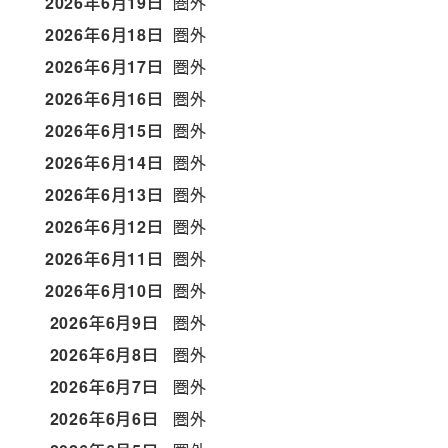
2026年6月19日
圏外
2026年6月18日
圏外
2026年6月17日
圏外
2026年6月16日
圏外
2026年6月15日
圏外
2026年6月14日
圏外
2026年6月13日
圏外
2026年6月12日
圏外
2026年6月11日
圏外
2026年6月10日
圏外
2026年6月9日
圏外
2026年6月8日
圏外
2026年6月7日
圏外
2026年6月6日
圏外