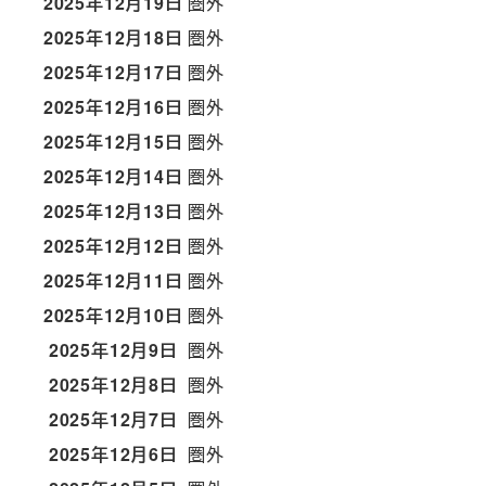
2025年12月19日
圏外
2025年12月18日
圏外
2025年12月17日
圏外
2025年12月16日
圏外
2025年12月15日
圏外
2025年12月14日
圏外
2025年12月13日
圏外
2025年12月12日
圏外
2025年12月11日
圏外
2025年12月10日
圏外
2025年12月9日
圏外
2025年12月8日
圏外
2025年12月7日
圏外
2025年12月6日
圏外