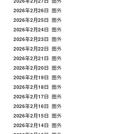
2026年2月27日
圏外
2026年2月26日
圏外
2026年2月25日
圏外
2026年2月24日
圏外
2026年2月23日
圏外
2026年2月22日
圏外
2026年2月21日
圏外
2026年2月20日
圏外
2026年2月19日
圏外
2026年2月18日
圏外
2026年2月17日
圏外
2026年2月16日
圏外
2026年2月15日
圏外
2026年2月14日
圏外