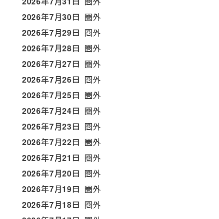
2026年7月31日
圏外
2026年7月30日
圏外
2026年7月29日
圏外
2026年7月28日
圏外
2026年7月27日
圏外
2026年7月26日
圏外
2026年7月25日
圏外
2026年7月24日
圏外
2026年7月23日
圏外
2026年7月22日
圏外
2026年7月21日
圏外
2026年7月20日
圏外
2026年7月19日
圏外
2026年7月18日
圏外