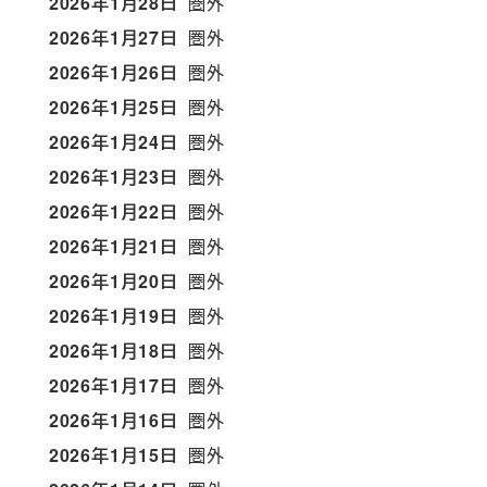
2026年1月28日
圏外
2026年1月27日
圏外
2026年1月26日
圏外
2026年1月25日
圏外
2026年1月24日
圏外
2026年1月23日
圏外
2026年1月22日
圏外
2026年1月21日
圏外
2026年1月20日
圏外
2026年1月19日
圏外
2026年1月18日
圏外
2026年1月17日
圏外
2026年1月16日
圏外
2026年1月15日
圏外