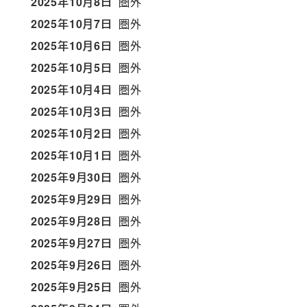
2025年10月8日
圏外
2025年10月7日
圏外
2025年10月6日
圏外
2025年10月5日
圏外
2025年10月4日
圏外
2025年10月3日
圏外
2025年10月2日
圏外
2025年10月1日
圏外
2025年9月30日
圏外
2025年9月29日
圏外
2025年9月28日
圏外
2025年9月27日
圏外
2025年9月26日
圏外
2025年9月25日
圏外