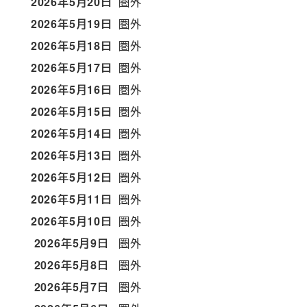
2026年5月20日
圏外
2026年5月19日
圏外
2026年5月18日
圏外
2026年5月17日
圏外
2026年5月16日
圏外
2026年5月15日
圏外
2026年5月14日
圏外
2026年5月13日
圏外
2026年5月12日
圏外
2026年5月11日
圏外
2026年5月10日
圏外
2026年5月9日
圏外
2026年5月8日
圏外
2026年5月7日
圏外