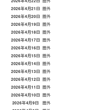
2026年4月22日
圏外
2026年4月21日
圏外
2026年4月20日
圏外
2026年4月19日
圏外
2026年4月18日
圏外
2026年4月17日
圏外
2026年4月16日
圏外
2026年4月15日
圏外
2026年4月14日
圏外
2026年4月13日
圏外
2026年4月12日
圏外
2026年4月11日
圏外
2026年4月10日
圏外
2026年4月9日
圏外