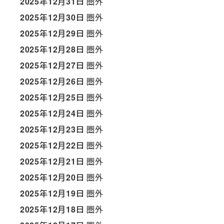
2025年12月31日
圏外
2025年12月30日
圏外
2025年12月29日
圏外
2025年12月28日
圏外
2025年12月27日
圏外
2025年12月26日
圏外
2025年12月25日
圏外
2025年12月24日
圏外
2025年12月23日
圏外
2025年12月22日
圏外
2025年12月21日
圏外
2025年12月20日
圏外
2025年12月19日
圏外
2025年12月18日
圏外