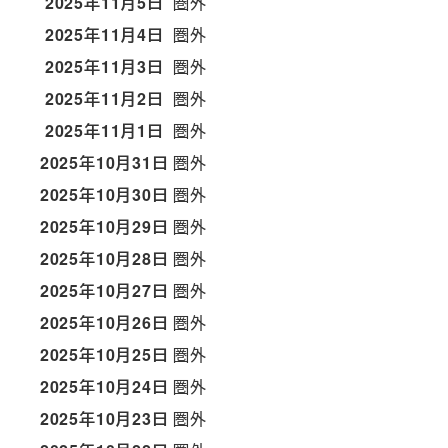
2025年11月5日
圏外
2025年11月4日
圏外
2025年11月3日
圏外
2025年11月2日
圏外
2025年11月1日
圏外
2025年10月31日
圏外
2025年10月30日
圏外
2025年10月29日
圏外
2025年10月28日
圏外
2025年10月27日
圏外
2025年10月26日
圏外
2025年10月25日
圏外
2025年10月24日
圏外
2025年10月23日
圏外