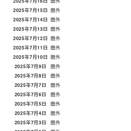
2025年7月16日
圏外
2025年7月15日
圏外
2025年7月14日
圏外
2025年7月13日
圏外
2025年7月12日
圏外
2025年7月11日
圏外
2025年7月10日
圏外
2025年7月9日
圏外
2025年7月8日
圏外
2025年7月7日
圏外
2025年7月6日
圏外
2025年7月5日
圏外
2025年7月4日
圏外
2025年7月3日
圏外