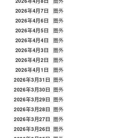
2026年4月8日
圏外
2026年4月7日
圏外
2026年4月6日
圏外
2026年4月5日
圏外
2026年4月4日
圏外
2026年4月3日
圏外
2026年4月2日
圏外
2026年4月1日
圏外
2026年3月31日
圏外
2026年3月30日
圏外
2026年3月29日
圏外
2026年3月28日
圏外
2026年3月27日
圏外
2026年3月26日
圏外