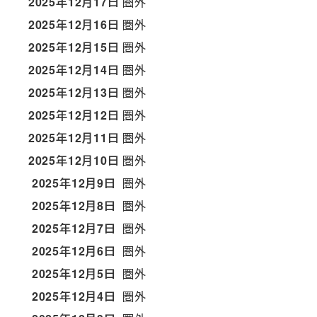
2025年12月17日
圏外
2025年12月16日
圏外
2025年12月15日
圏外
2025年12月14日
圏外
2025年12月13日
圏外
2025年12月12日
圏外
2025年12月11日
圏外
2025年12月10日
圏外
2025年12月9日
圏外
2025年12月8日
圏外
2025年12月7日
圏外
2025年12月6日
圏外
2025年12月5日
圏外
2025年12月4日
圏外