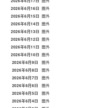
2026年6月17日
圏外
2026年6月16日
圏外
2026年6月15日
圏外
2026年6月14日
圏外
2026年6月13日
圏外
2026年6月12日
圏外
2026年6月11日
圏外
2026年6月10日
圏外
2026年6月9日
圏外
2026年6月8日
圏外
2026年6月7日
圏外
2026年6月6日
圏外
2026年6月5日
圏外
2026年6月4日
圏外