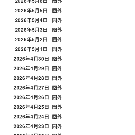
2026年5月6日
圏外
2026年5月5日
圏外
2026年5月4日
圏外
2026年5月3日
圏外
2026年5月2日
圏外
2026年5月1日
圏外
2026年4月30日
圏外
2026年4月29日
圏外
2026年4月28日
圏外
2026年4月27日
圏外
2026年4月26日
圏外
2026年4月25日
圏外
2026年4月24日
圏外
2026年4月23日
圏外