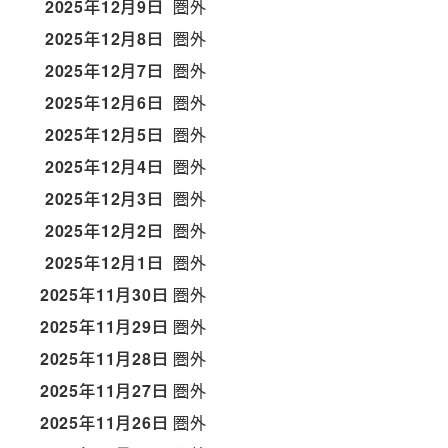
2025年12月9日
圏外
2025年12月8日
圏外
2025年12月7日
圏外
2025年12月6日
圏外
2025年12月5日
圏外
2025年12月4日
圏外
2025年12月3日
圏外
2025年12月2日
圏外
2025年12月1日
圏外
2025年11月30日
圏外
2025年11月29日
圏外
2025年11月28日
圏外
2025年11月27日
圏外
2025年11月26日
圏外