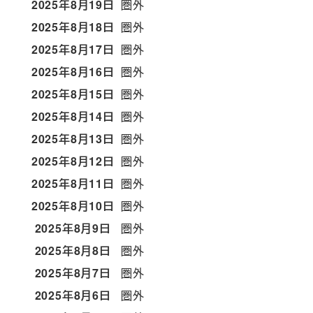
2025年8月19日
圏外
2025年8月18日
圏外
2025年8月17日
圏外
2025年8月16日
圏外
2025年8月15日
圏外
2025年8月14日
圏外
2025年8月13日
圏外
2025年8月12日
圏外
2025年8月11日
圏外
2025年8月10日
圏外
2025年8月9日
圏外
2025年8月8日
圏外
2025年8月7日
圏外
2025年8月6日
圏外