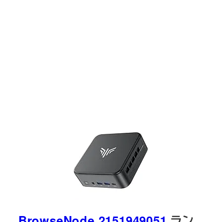
BrowseNode 2151949051
ラン