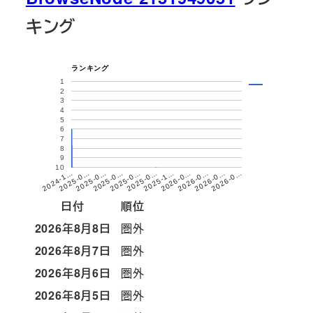
キング
ランキング
1
2
3
4
5
6
7
8
9
10
2026-0…
2025-0…
2026-0…
2025-1…
2025-0…
2026-0…
2025-0…
2025-0…
2026-0…
2025-0…
2024-1…
日付
順位
2026年8月8日
圏外
2026年8月7日
圏外
2026年8月6日
圏外
2026年8月5日
圏外