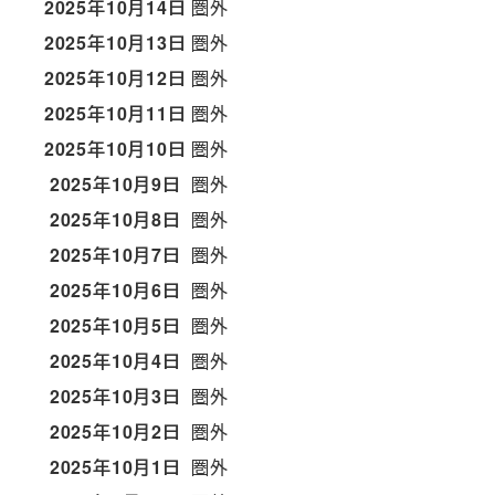
2025年10月14日
圏外
2025年10月13日
圏外
2025年10月12日
圏外
2025年10月11日
圏外
2025年10月10日
圏外
2025年10月9日
圏外
2025年10月8日
圏外
2025年10月7日
圏外
2025年10月6日
圏外
2025年10月5日
圏外
2025年10月4日
圏外
2025年10月3日
圏外
2025年10月2日
圏外
2025年10月1日
圏外