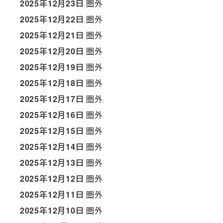
2025年12月23日
圏外
2025年12月22日
圏外
2025年12月21日
圏外
2025年12月20日
圏外
2025年12月19日
圏外
2025年12月18日
圏外
2025年12月17日
圏外
2025年12月16日
圏外
2025年12月15日
圏外
2025年12月14日
圏外
2025年12月13日
圏外
2025年12月12日
圏外
2025年12月11日
圏外
2025年12月10日
圏外