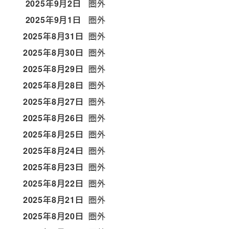
2025年9月2日
圏外
2025年9月1日
圏外
2025年8月31日
圏外
2025年8月30日
圏外
2025年8月29日
圏外
2025年8月28日
圏外
2025年8月27日
圏外
2025年8月26日
圏外
2025年8月25日
圏外
2025年8月24日
圏外
2025年8月23日
圏外
2025年8月22日
圏外
2025年8月21日
圏外
2025年8月20日
圏外