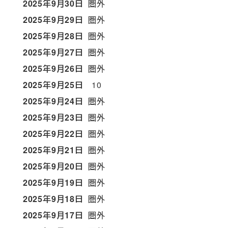
2025年9月30日
圏外
2025年9月29日
圏外
2025年9月28日
圏外
2025年9月27日
圏外
2025年9月26日
圏外
2025年9月25日
10
2025年9月24日
圏外
2025年9月23日
圏外
2025年9月22日
圏外
2025年9月21日
圏外
2025年9月20日
圏外
2025年9月19日
圏外
2025年9月18日
圏外
2025年9月17日
圏外