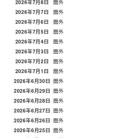
2026年7月8日
圏外
2026年7月7日
圏外
2026年7月6日
圏外
2026年7月5日
圏外
2026年7月4日
圏外
2026年7月3日
圏外
2026年7月2日
圏外
2026年7月1日
圏外
2026年6月30日
圏外
2026年6月29日
圏外
2026年6月28日
圏外
2026年6月27日
圏外
2026年6月26日
圏外
2026年6月25日
圏外