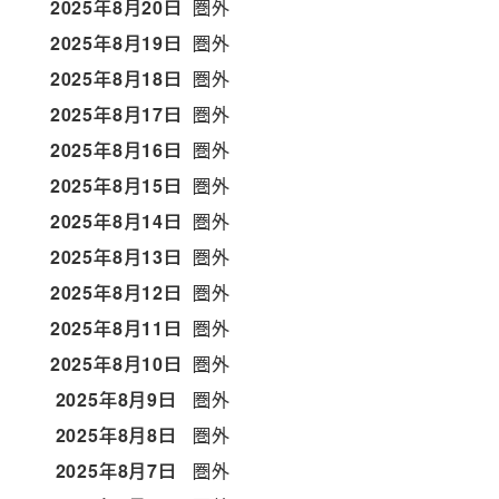
2025年8月20日
圏外
2025年8月19日
圏外
2025年8月18日
圏外
2025年8月17日
圏外
2025年8月16日
圏外
2025年8月15日
圏外
2025年8月14日
圏外
2025年8月13日
圏外
2025年8月12日
圏外
2025年8月11日
圏外
2025年8月10日
圏外
2025年8月9日
圏外
2025年8月8日
圏外
2025年8月7日
圏外