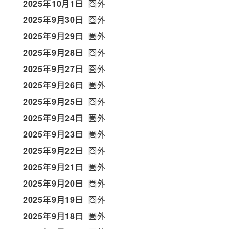
2025年10月1日
圏外
2025年9月30日
圏外
2025年9月29日
圏外
2025年9月28日
圏外
2025年9月27日
圏外
2025年9月26日
圏外
2025年9月25日
圏外
2025年9月24日
圏外
2025年9月23日
圏外
2025年9月22日
圏外
2025年9月21日
圏外
2025年9月20日
圏外
2025年9月19日
圏外
2025年9月18日
圏外