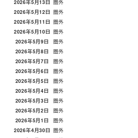
2026年5月13日
圏外
2026年5月12日
圏外
2026年5月11日
圏外
2026年5月10日
圏外
2026年5月9日
圏外
2026年5月8日
圏外
2026年5月7日
圏外
2026年5月6日
圏外
2026年5月5日
圏外
2026年5月4日
圏外
2026年5月3日
圏外
2026年5月2日
圏外
2026年5月1日
圏外
2026年4月30日
圏外