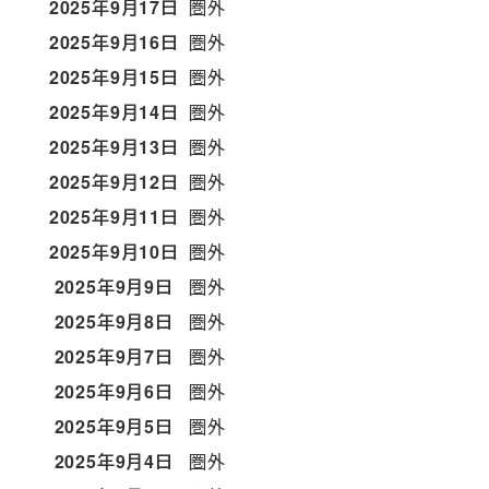
2025年9月17日
圏外
2025年9月16日
圏外
2025年9月15日
圏外
2025年9月14日
圏外
2025年9月13日
圏外
2025年9月12日
圏外
2025年9月11日
圏外
2025年9月10日
圏外
2025年9月9日
圏外
2025年9月8日
圏外
2025年9月7日
圏外
2025年9月6日
圏外
2025年9月5日
圏外
2025年9月4日
圏外