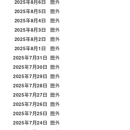
2025年8月6日
圏外
2025年8月5日
圏外
2025年8月4日
圏外
2025年8月3日
圏外
2025年8月2日
圏外
2025年8月1日
圏外
2025年7月31日
圏外
2025年7月30日
圏外
2025年7月29日
圏外
2025年7月28日
圏外
2025年7月27日
圏外
2025年7月26日
圏外
2025年7月25日
圏外
2025年7月24日
圏外