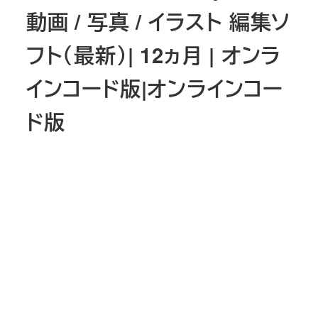
動画 / 写真 / イラスト 編集ソ
フト（最新）| 12ヵ月 | オンラ
インコード版|オンラインコー
ド版