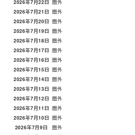
2026年7月22日
圏外
2026年7月21日
圏外
2026年7月20日
圏外
2026年7月19日
圏外
2026年7月18日
圏外
2026年7月17日
圏外
2026年7月16日
圏外
2026年7月15日
圏外
2026年7月14日
圏外
2026年7月13日
圏外
2026年7月12日
圏外
2026年7月11日
圏外
2026年7月10日
圏外
2026年7月9日
圏外