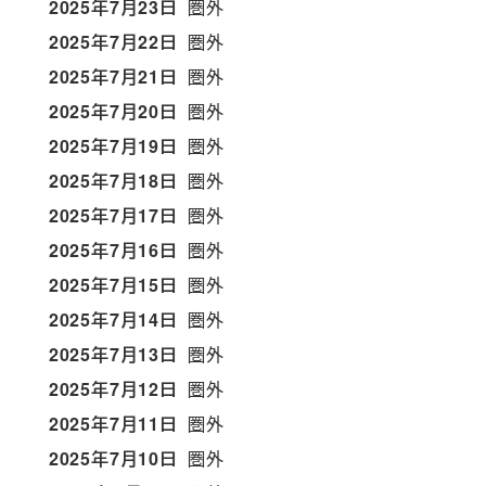
2025年7月23日
圏外
2025年7月22日
圏外
2025年7月21日
圏外
2025年7月20日
圏外
2025年7月19日
圏外
2025年7月18日
圏外
2025年7月17日
圏外
2025年7月16日
圏外
2025年7月15日
圏外
2025年7月14日
圏外
2025年7月13日
圏外
2025年7月12日
圏外
2025年7月11日
圏外
2025年7月10日
圏外