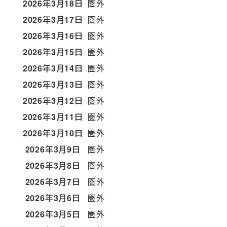
2026年3月18日
圏外
2026年3月17日
圏外
2026年3月16日
圏外
2026年3月15日
圏外
2026年3月14日
圏外
2026年3月13日
圏外
2026年3月12日
圏外
2026年3月11日
圏外
2026年3月10日
圏外
2026年3月9日
圏外
2026年3月8日
圏外
2026年3月7日
圏外
2026年3月6日
圏外
2026年3月5日
圏外