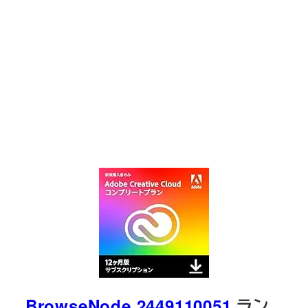
BrowseNode 2449110051
ラン