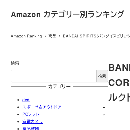
メ
Amazon カテゴリー別ランキング
イ
ン
コ
Amazon Ranking
商品
BANDAI SPIRITS(バンダイスピリッツ
ン
テ
ン
ツ
検索
BAN
へ
検索
COR
移
カテゴリー
動
ルク
dvd
スポーツ＆アウトドア
PCソフト
家電カメラ
食品飲料