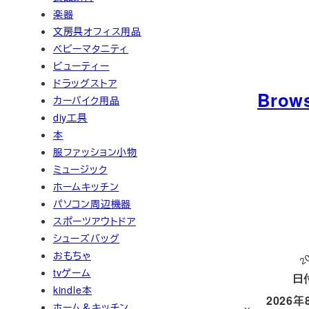
楽器
文房具オフィス用品
ベビーマタニティ
ビューティー
ドラッグストア
Brow
カーバイク用品
diy工具
本
服ファッション小物
ミュージック
ホームキッチン
パソコン周辺機器
スポーツアウトドア
シューズバッグ
2
おもちゃ
tvゲーム
日
kindle本
2026年
ホーム＆キッチン