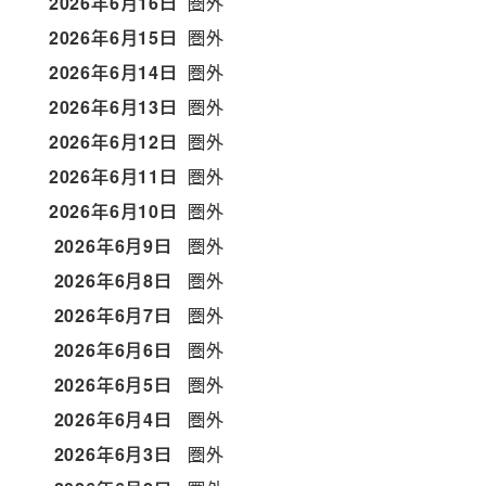
2026年6月16日
圏外
2026年6月15日
圏外
2026年6月14日
圏外
2026年6月13日
圏外
2026年6月12日
圏外
2026年6月11日
圏外
2026年6月10日
圏外
2026年6月9日
圏外
2026年6月8日
圏外
2026年6月7日
圏外
2026年6月6日
圏外
2026年6月5日
圏外
2026年6月4日
圏外
2026年6月3日
圏外