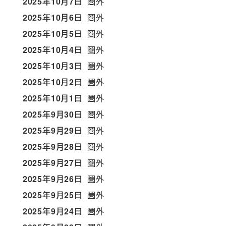
2025年10月7日
圏外
2025年10月6日
圏外
2025年10月5日
圏外
2025年10月4日
圏外
2025年10月3日
圏外
2025年10月2日
圏外
2025年10月1日
圏外
2025年9月30日
圏外
2025年9月29日
圏外
2025年9月28日
圏外
2025年9月27日
圏外
2025年9月26日
圏外
2025年9月25日
圏外
2025年9月24日
圏外