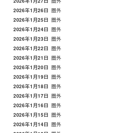
2026年1月27日
圏外
2026年1月26日
圏外
2026年1月25日
圏外
2026年1月24日
圏外
2026年1月23日
圏外
2026年1月22日
圏外
2026年1月21日
圏外
2026年1月20日
圏外
2026年1月19日
圏外
2026年1月18日
圏外
2026年1月17日
圏外
2026年1月16日
圏外
2026年1月15日
圏外
2026年1月14日
圏外