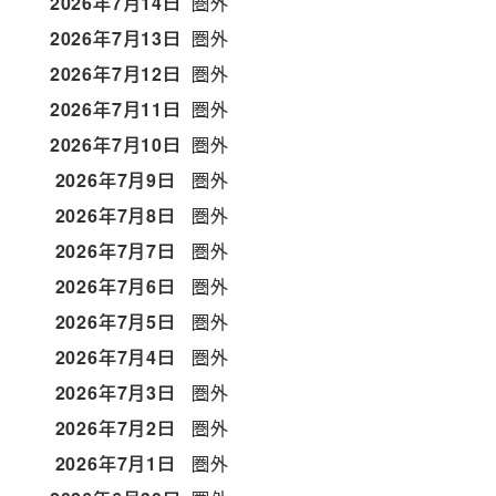
2026年7月14日
圏外
2026年7月13日
圏外
2026年7月12日
圏外
2026年7月11日
圏外
2026年7月10日
圏外
2026年7月9日
圏外
2026年7月8日
圏外
2026年7月7日
圏外
2026年7月6日
圏外
2026年7月5日
圏外
2026年7月4日
圏外
2026年7月3日
圏外
2026年7月2日
圏外
2026年7月1日
圏外