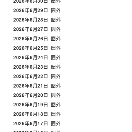
2026年6月30日
圏外
2026年6月29日
圏外
2026年6月28日
圏外
2026年6月27日
圏外
2026年6月26日
圏外
2026年6月25日
圏外
2026年6月24日
圏外
2026年6月23日
圏外
2026年6月22日
圏外
2026年6月21日
圏外
2026年6月20日
圏外
2026年6月19日
圏外
2026年6月18日
圏外
2026年6月17日
圏外