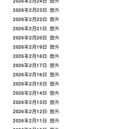
2026年2月24日
圏外
2026年2月23日
圏外
2026年2月22日
圏外
2026年2月21日
圏外
2026年2月20日
圏外
2026年2月19日
圏外
2026年2月18日
圏外
2026年2月17日
圏外
2026年2月16日
圏外
2026年2月15日
圏外
2026年2月14日
圏外
2026年2月13日
圏外
2026年2月12日
圏外
2026年2月11日
圏外