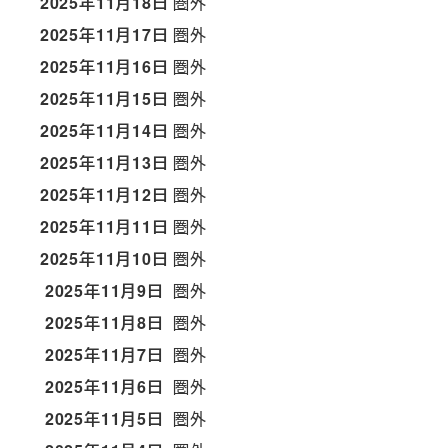
2025年11月18日
圏外
2025年11月17日
圏外
2025年11月16日
圏外
2025年11月15日
圏外
2025年11月14日
圏外
2025年11月13日
圏外
2025年11月12日
圏外
2025年11月11日
圏外
2025年11月10日
圏外
2025年11月9日
圏外
2025年11月8日
圏外
2025年11月7日
圏外
2025年11月6日
圏外
2025年11月5日
圏外