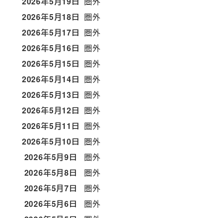
2026年5月19日
圏外
2026年5月18日
圏外
2026年5月17日
圏外
2026年5月16日
圏外
2026年5月15日
圏外
2026年5月14日
圏外
2026年5月13日
圏外
2026年5月12日
圏外
2026年5月11日
圏外
2026年5月10日
圏外
2026年5月9日
圏外
2026年5月8日
圏外
2026年5月7日
圏外
2026年5月6日
圏外