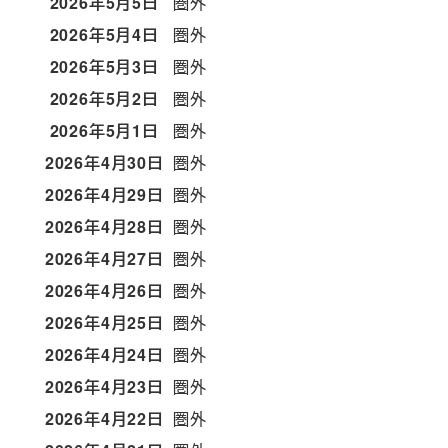
2026年5月5日
圏外
2026年5月4日
圏外
2026年5月3日
圏外
2026年5月2日
圏外
2026年5月1日
圏外
2026年4月30日
圏外
2026年4月29日
圏外
2026年4月28日
圏外
2026年4月27日
圏外
2026年4月26日
圏外
2026年4月25日
圏外
2026年4月24日
圏外
2026年4月23日
圏外
2026年4月22日
圏外