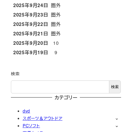
2025年9月24日
圏外
2025年9月23日
圏外
2025年9月22日
圏外
2025年9月21日
圏外
2025年9月20日
10
2025年9月19日
9
検索
検索
カテゴリー
dvd
スポーツ＆アウトドア
PCソフト