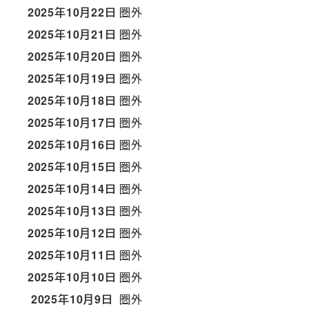
2025年10月22日
圏外
2025年10月21日
圏外
2025年10月20日
圏外
2025年10月19日
圏外
2025年10月18日
圏外
2025年10月17日
圏外
2025年10月16日
圏外
2025年10月15日
圏外
2025年10月14日
圏外
2025年10月13日
圏外
2025年10月12日
圏外
2025年10月11日
圏外
2025年10月10日
圏外
2025年10月9日
圏外