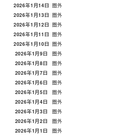
2026年1月14日
圏外
2026年1月13日
圏外
2026年1月12日
圏外
2026年1月11日
圏外
2026年1月10日
圏外
2026年1月9日
圏外
2026年1月8日
圏外
2026年1月7日
圏外
2026年1月6日
圏外
2026年1月5日
圏外
2026年1月4日
圏外
2026年1月3日
圏外
2026年1月2日
圏外
2026年1月1日
圏外