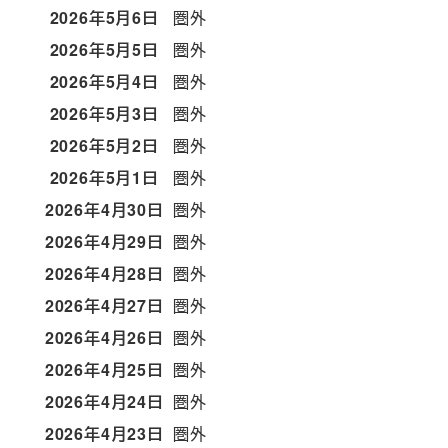
2026年5月6日
圏外
2026年5月5日
圏外
2026年5月4日
圏外
2026年5月3日
圏外
2026年5月2日
圏外
2026年5月1日
圏外
2026年4月30日
圏外
2026年4月29日
圏外
2026年4月28日
圏外
2026年4月27日
圏外
2026年4月26日
圏外
2026年4月25日
圏外
2026年4月24日
圏外
2026年4月23日
圏外