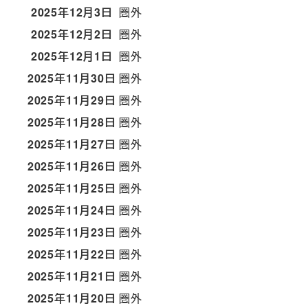
2025年12月3日
圏外
2025年12月2日
圏外
2025年12月1日
圏外
2025年11月30日
圏外
2025年11月29日
圏外
2025年11月28日
圏外
2025年11月27日
圏外
2025年11月26日
圏外
2025年11月25日
圏外
2025年11月24日
圏外
2025年11月23日
圏外
2025年11月22日
圏外
2025年11月21日
圏外
2025年11月20日
圏外