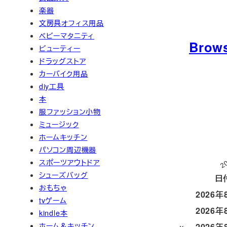
楽器
文房具オフィス用品
ベビーマタニティ
Brow
ビューティー
ドラッグストア
カーバイク用品
diy工具
本
服ファッション小物
ミュージック
ホームキッチン
パソコン周辺機器
2
スポーツアウトドア
シューズバッグ
日
おもちゃ
2026年
tvゲーム
2026年
kindle本
ホーム＆キッチン
2026年