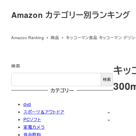
メ
Amazon カテゴリー別ランキング
イ
ン
コ
Amazon Ranking
商品
キッコーマン食品 キッコーマン デリシャ
ン
テ
ン
ツ
検索
キッ
へ
検索
300
移
カテゴリー
動
dvd
スポーツ＆アウトドア
PCソフト
家電カメラ
食品飲料