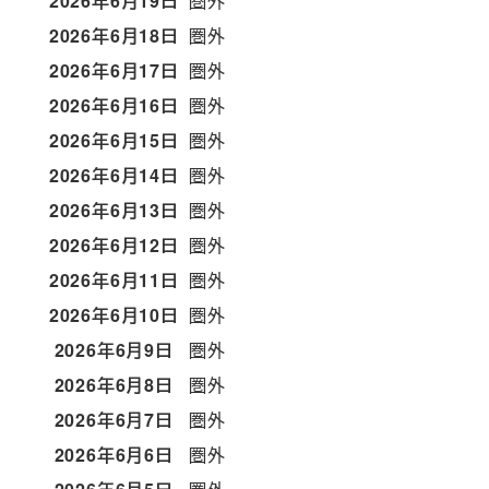
2026年6月19日
圏外
2026年6月18日
圏外
2026年6月17日
圏外
2026年6月16日
圏外
2026年6月15日
圏外
2026年6月14日
圏外
2026年6月13日
圏外
2026年6月12日
圏外
2026年6月11日
圏外
2026年6月10日
圏外
2026年6月9日
圏外
2026年6月8日
圏外
2026年6月7日
圏外
2026年6月6日
圏外