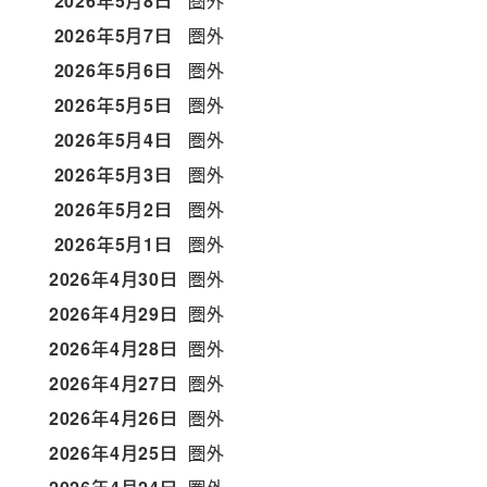
2026年5月8日
圏外
2026年5月7日
圏外
2026年5月6日
圏外
2026年5月5日
圏外
2026年5月4日
圏外
2026年5月3日
圏外
2026年5月2日
圏外
2026年5月1日
圏外
2026年4月30日
圏外
2026年4月29日
圏外
2026年4月28日
圏外
2026年4月27日
圏外
2026年4月26日
圏外
2026年4月25日
圏外