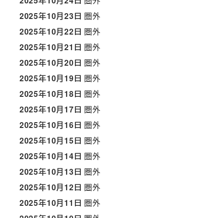
2025年10月24日
圏外
2025年10月23日
圏外
2025年10月22日
圏外
2025年10月21日
圏外
2025年10月20日
圏外
2025年10月19日
圏外
2025年10月18日
圏外
2025年10月17日
圏外
2025年10月16日
圏外
2025年10月15日
圏外
2025年10月14日
圏外
2025年10月13日
圏外
2025年10月12日
圏外
2025年10月11日
圏外