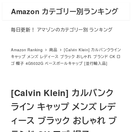
メ
Amazon カテゴリー別ランキング
イ
ン
毎日更新！ アマゾンのカテゴリー別 ランキング
コ
ン
テ
Amazon Ranking
商品
[Calvin Klein] カルバンクライン
ン
キャップ メンズ レディース ブラック おしゃれ ブランド CK ロ
ゴ 帽子 4G5032G ベースボールキャップ [並行輸入品]
ツ
へ
移
動
[Calvin Klein] カルバンク
ライン キャップ メンズ レデ
ィース ブラック おしゃれ ブ