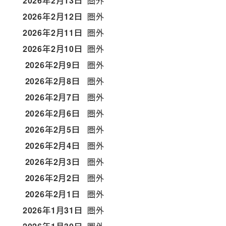
2026年2月13日
圏外
2026年2月12日
圏外
2026年2月11日
圏外
2026年2月10日
圏外
2026年2月9日
圏外
2026年2月8日
圏外
2026年2月7日
圏外
2026年2月6日
圏外
2026年2月5日
圏外
2026年2月4日
圏外
2026年2月3日
圏外
2026年2月2日
圏外
2026年2月1日
圏外
2026年1月31日
圏外