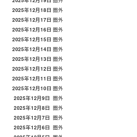
2025年12月19日
圏外
2025年12月18日
圏外
2025年12月17日
圏外
2025年12月16日
圏外
2025年12月15日
圏外
2025年12月14日
圏外
2025年12月13日
圏外
2025年12月12日
圏外
2025年12月11日
圏外
2025年12月10日
圏外
2025年12月9日
圏外
2025年12月8日
圏外
2025年12月7日
圏外
2025年12月6日
圏外