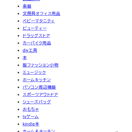
楽器
文房具オフィス用品
ベビーマタニティ
ビューティー
ドラッグストア
カーバイク用品
diy工具
本
服ファッション小物
ミュージック
ホームキッチン
パソコン周辺機器
スポーツアウトドア
シューズバッグ
おもちゃ
tvゲーム
kindle本
ホーム＆キッチン