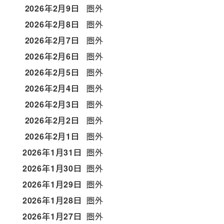
2026年2月9日
圏外
2026年2月8日
圏外
2026年2月7日
圏外
2026年2月6日
圏外
2026年2月5日
圏外
2026年2月4日
圏外
2026年2月3日
圏外
2026年2月2日
圏外
2026年2月1日
圏外
2026年1月31日
圏外
2026年1月30日
圏外
2026年1月29日
圏外
2026年1月28日
圏外
2026年1月27日
圏外