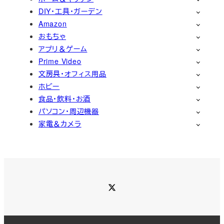
DIY・工具・ガーデン
Amazon
おもちゃ
アプリ＆ゲーム
Prime Video
文房具・オフィス用品
ホビー
食品・飲料・お酒
パソコン・周辺機器
家電＆カメラ
Twitter