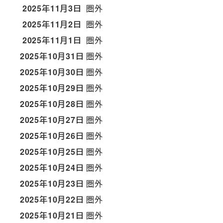
2025年11月3日
圏外
2025年11月2日
圏外
2025年11月1日
圏外
2025年10月31日
圏外
2025年10月30日
圏外
2025年10月29日
圏外
2025年10月28日
圏外
2025年10月27日
圏外
2025年10月26日
圏外
2025年10月25日
圏外
2025年10月24日
圏外
2025年10月23日
圏外
2025年10月22日
圏外
2025年10月21日
圏外