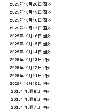
2025年10月20日
圏外
2025年10月19日
圏外
2025年10月18日
圏外
2025年10月17日
圏外
2025年10月16日
圏外
2025年10月15日
圏外
2025年10月14日
圏外
2025年10月13日
圏外
2025年10月12日
圏外
2025年10月11日
圏外
2025年10月10日
圏外
2025年10月9日
圏外
2025年10月8日
圏外
2025年10月7日
圏外