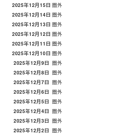
2025年12月15日
圏外
2025年12月14日
圏外
2025年12月13日
圏外
2025年12月12日
圏外
2025年12月11日
圏外
2025年12月10日
圏外
2025年12月9日
圏外
2025年12月8日
圏外
2025年12月7日
圏外
2025年12月6日
圏外
2025年12月5日
圏外
2025年12月4日
圏外
2025年12月3日
圏外
2025年12月2日
圏外