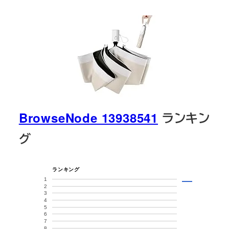
BrowseNode 13938541
ランキン
グ
ランキング
1
2
3
4
5
6
7
8