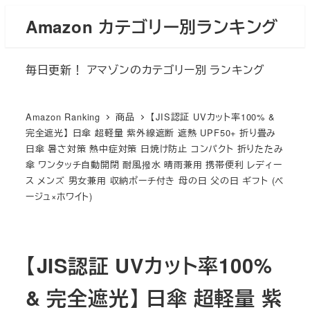
メ
Amazon カテゴリー別ランキング
イ
ン
毎日更新！ アマゾンのカテゴリー別 ランキング
コ
ン
テ
Amazon Ranking
商品
【JIS認証 UVカット率100% &
ン
完全遮光】 日傘 超軽量 紫外線遮断 遮熱 UPF50+ 折り畳み
日傘 暑さ対策 熱中症対策 日焼け防止 コンパクト 折りたたみ
ツ
傘 ワンタッチ自動開閉 耐風撥水 晴雨兼用 携帯便利 レディー
へ
ス メンズ 男女兼用 収納ポーチ付き 母の日 父の日 ギフト (ベ
移
ージュ×ホワイト)
動
【JIS認証 UVカット率100%
& 完全遮光】 日傘 超軽量 紫