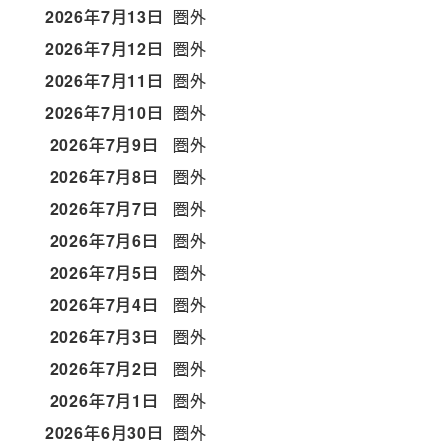
2026年7月13日
圏外
2026年7月12日
圏外
2026年7月11日
圏外
2026年7月10日
圏外
2026年7月9日
圏外
2026年7月8日
圏外
2026年7月7日
圏外
2026年7月6日
圏外
2026年7月5日
圏外
2026年7月4日
圏外
2026年7月3日
圏外
2026年7月2日
圏外
2026年7月1日
圏外
2026年6月30日
圏外