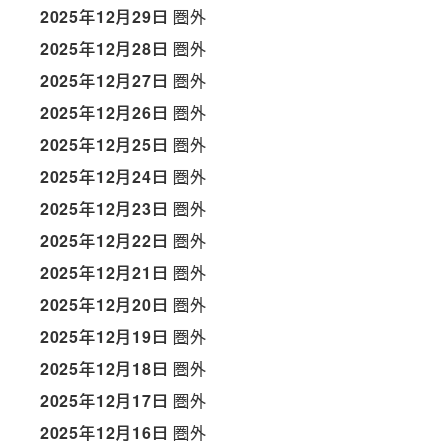
2025年12月29日
圏外
2025年12月28日
圏外
2025年12月27日
圏外
2025年12月26日
圏外
2025年12月25日
圏外
2025年12月24日
圏外
2025年12月23日
圏外
2025年12月22日
圏外
2025年12月21日
圏外
2025年12月20日
圏外
2025年12月19日
圏外
2025年12月18日
圏外
2025年12月17日
圏外
2025年12月16日
圏外