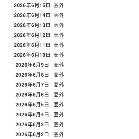
2026年6月15日
圏外
2026年6月14日
圏外
2026年6月13日
圏外
2026年6月12日
圏外
2026年6月11日
圏外
2026年6月10日
圏外
2026年6月9日
圏外
2026年6月8日
圏外
2026年6月7日
圏外
2026年6月6日
圏外
2026年6月5日
圏外
2026年6月4日
圏外
2026年6月3日
圏外
2026年6月2日
圏外