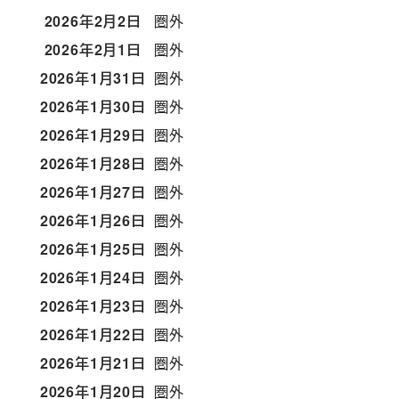
2026年2月2日
圏外
2026年2月1日
圏外
2026年1月31日
圏外
2026年1月30日
圏外
2026年1月29日
圏外
2026年1月28日
圏外
2026年1月27日
圏外
2026年1月26日
圏外
2026年1月25日
圏外
2026年1月24日
圏外
2026年1月23日
圏外
2026年1月22日
圏外
2026年1月21日
圏外
2026年1月20日
圏外