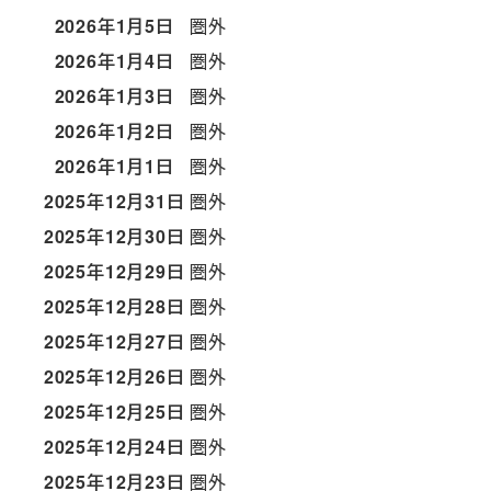
2026年1月5日
圏外
2026年1月4日
圏外
2026年1月3日
圏外
2026年1月2日
圏外
2026年1月1日
圏外
2025年12月31日
圏外
2025年12月30日
圏外
2025年12月29日
圏外
2025年12月28日
圏外
2025年12月27日
圏外
2025年12月26日
圏外
2025年12月25日
圏外
2025年12月24日
圏外
2025年12月23日
圏外