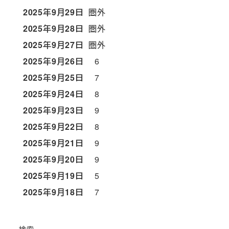
2025年9月29日
圏外
2025年9月28日
圏外
2025年9月27日
圏外
2025年9月26日
6
2025年9月25日
7
2025年9月24日
8
2025年9月23日
9
2025年9月22日
8
2025年9月21日
9
2025年9月20日
9
2025年9月19日
5
2025年9月18日
7
検索