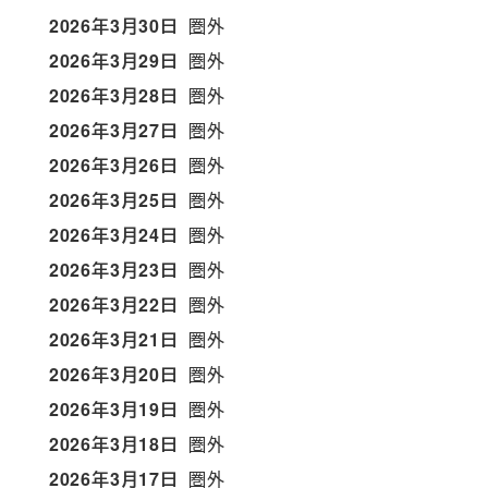
2026年3月30日
圏外
2026年3月29日
圏外
2026年3月28日
圏外
2026年3月27日
圏外
2026年3月26日
圏外
2026年3月25日
圏外
2026年3月24日
圏外
2026年3月23日
圏外
2026年3月22日
圏外
2026年3月21日
圏外
2026年3月20日
圏外
2026年3月19日
圏外
2026年3月18日
圏外
2026年3月17日
圏外