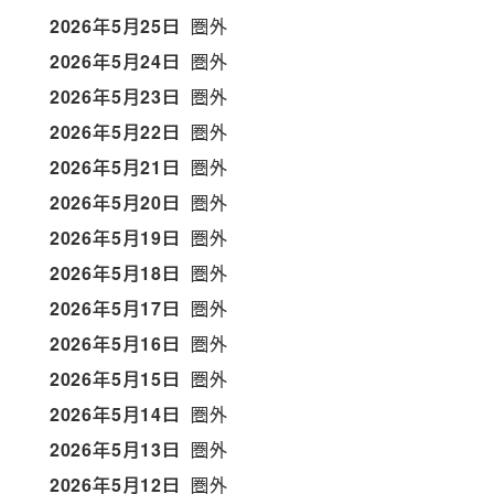
2026年5月25日
圏外
2026年5月24日
圏外
2026年5月23日
圏外
2026年5月22日
圏外
2026年5月21日
圏外
2026年5月20日
圏外
2026年5月19日
圏外
2026年5月18日
圏外
2026年5月17日
圏外
2026年5月16日
圏外
2026年5月15日
圏外
2026年5月14日
圏外
2026年5月13日
圏外
2026年5月12日
圏外