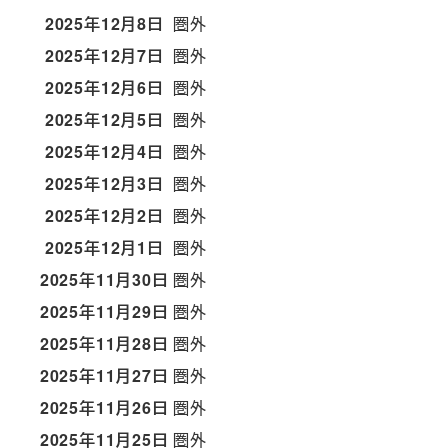
2025年12月8日
圏外
2025年12月7日
圏外
2025年12月6日
圏外
2025年12月5日
圏外
2025年12月4日
圏外
2025年12月3日
圏外
2025年12月2日
圏外
2025年12月1日
圏外
2025年11月30日
圏外
2025年11月29日
圏外
2025年11月28日
圏外
2025年11月27日
圏外
2025年11月26日
圏外
2025年11月25日
圏外