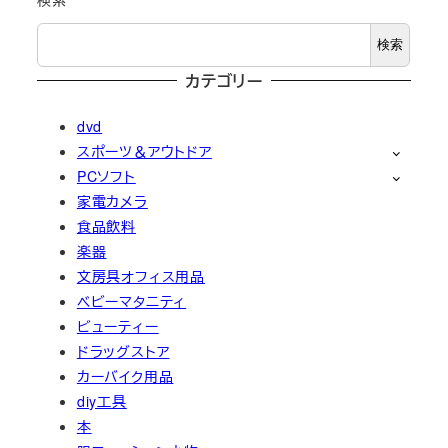
検索
カテゴリー
dvd
スポーツ＆アウトドア
PCソフト
家電カメラ
食品飲料
楽器
文房具オフィス用品
ベビーマタニティ
ビューティー
ドラッグストア
カーバイク用品
diy工具
本