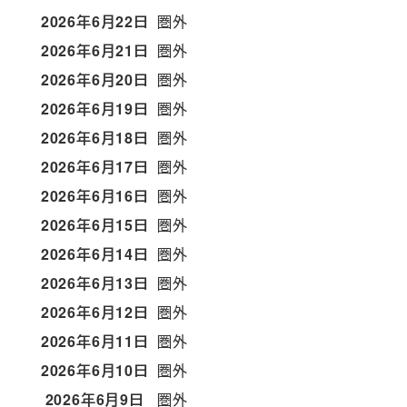
2026年6月22日
圏外
2026年6月21日
圏外
2026年6月20日
圏外
2026年6月19日
圏外
2026年6月18日
圏外
2026年6月17日
圏外
2026年6月16日
圏外
2026年6月15日
圏外
2026年6月14日
圏外
2026年6月13日
圏外
2026年6月12日
圏外
2026年6月11日
圏外
2026年6月10日
圏外
2026年6月9日
圏外