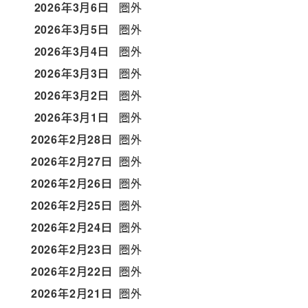
2026年3月6日
圏外
2026年3月5日
圏外
2026年3月4日
圏外
2026年3月3日
圏外
2026年3月2日
圏外
2026年3月1日
圏外
2026年2月28日
圏外
2026年2月27日
圏外
2026年2月26日
圏外
2026年2月25日
圏外
2026年2月24日
圏外
2026年2月23日
圏外
2026年2月22日
圏外
2026年2月21日
圏外