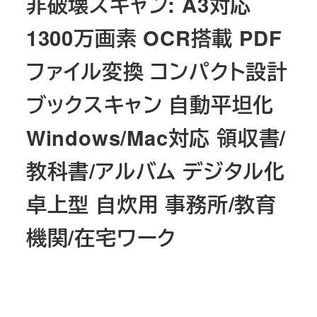
非破壊スキャン: A3対応
1300万画素 OCR搭載 PDF
ファイル変換 コンパクト設計
ブックスキャン 自動平坦化
Windows/Mac対応 領収書/
教科書/アルバム デジタル化
卓上型 自炊用 事務所/教育
機関/在宅ワーク