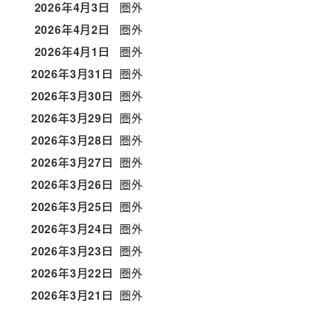
2026年4月3日
圏外
2026年4月2日
圏外
2026年4月1日
圏外
2026年3月31日
圏外
2026年3月30日
圏外
2026年3月29日
圏外
2026年3月28日
圏外
2026年3月27日
圏外
2026年3月26日
圏外
2026年3月25日
圏外
2026年3月24日
圏外
2026年3月23日
圏外
2026年3月22日
圏外
2026年3月21日
圏外