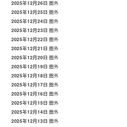
2025年12月26日
圏外
2025年12月25日
圏外
2025年12月24日
圏外
2025年12月23日
圏外
2025年12月22日
圏外
2025年12月21日
圏外
2025年12月20日
圏外
2025年12月19日
圏外
2025年12月18日
圏外
2025年12月17日
圏外
2025年12月16日
圏外
2025年12月15日
圏外
2025年12月14日
圏外
2025年12月13日
圏外