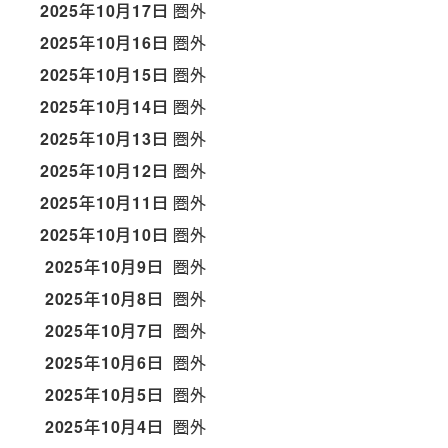
2025年10月17日
圏外
2025年10月16日
圏外
2025年10月15日
圏外
2025年10月14日
圏外
2025年10月13日
圏外
2025年10月12日
圏外
2025年10月11日
圏外
2025年10月10日
圏外
2025年10月9日
圏外
2025年10月8日
圏外
2025年10月7日
圏外
2025年10月6日
圏外
2025年10月5日
圏外
2025年10月4日
圏外