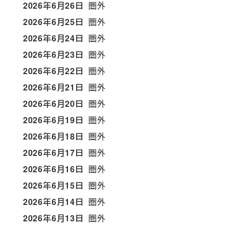
2026年6月26日
圏外
2026年6月25日
圏外
2026年6月24日
圏外
2026年6月23日
圏外
2026年6月22日
圏外
2026年6月21日
圏外
2026年6月20日
圏外
2026年6月19日
圏外
2026年6月18日
圏外
2026年6月17日
圏外
2026年6月16日
圏外
2026年6月15日
圏外
2026年6月14日
圏外
2026年6月13日
圏外