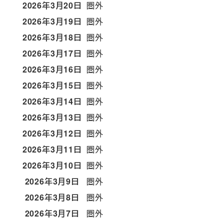
2026年3月20日
圏外
2026年3月19日
圏外
2026年3月18日
圏外
2026年3月17日
圏外
2026年3月16日
圏外
2026年3月15日
圏外
2026年3月14日
圏外
2026年3月13日
圏外
2026年3月12日
圏外
2026年3月11日
圏外
2026年3月10日
圏外
2026年3月9日
圏外
2026年3月8日
圏外
2026年3月7日
圏外