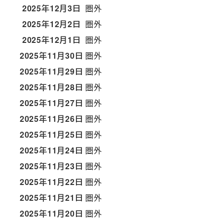
2025年12月3日
圏外
2025年12月2日
圏外
2025年12月1日
圏外
2025年11月30日
圏外
2025年11月29日
圏外
2025年11月28日
圏外
2025年11月27日
圏外
2025年11月26日
圏外
2025年11月25日
圏外
2025年11月24日
圏外
2025年11月23日
圏外
2025年11月22日
圏外
2025年11月21日
圏外
2025年11月20日
圏外