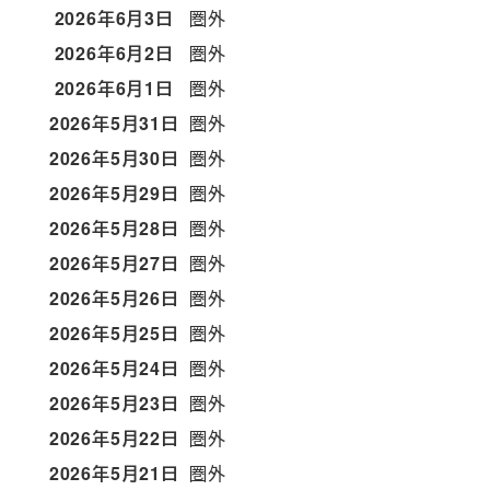
2026年6月3日
圏外
2026年6月2日
圏外
2026年6月1日
圏外
2026年5月31日
圏外
2026年5月30日
圏外
2026年5月29日
圏外
2026年5月28日
圏外
2026年5月27日
圏外
2026年5月26日
圏外
2026年5月25日
圏外
2026年5月24日
圏外
2026年5月23日
圏外
2026年5月22日
圏外
2026年5月21日
圏外