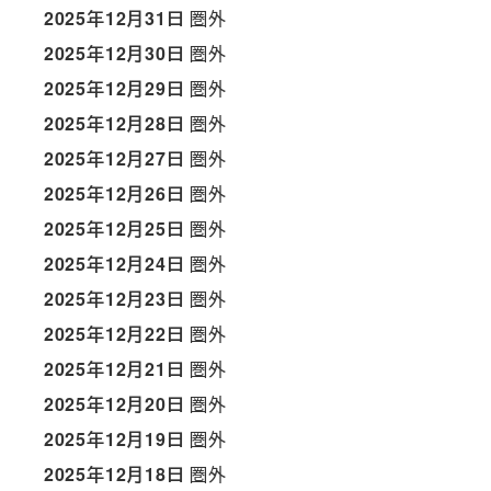
2025年12月31日
圏外
2025年12月30日
圏外
2025年12月29日
圏外
2025年12月28日
圏外
2025年12月27日
圏外
2025年12月26日
圏外
2025年12月25日
圏外
2025年12月24日
圏外
2025年12月23日
圏外
2025年12月22日
圏外
2025年12月21日
圏外
2025年12月20日
圏外
2025年12月19日
圏外
2025年12月18日
圏外