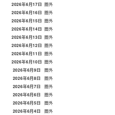
2026年6月17日
圏外
2026年6月16日
圏外
2026年6月15日
圏外
2026年6月14日
圏外
2026年6月13日
圏外
2026年6月12日
圏外
2026年6月11日
圏外
2026年6月10日
圏外
2026年6月9日
圏外
2026年6月8日
圏外
2026年6月7日
圏外
2026年6月6日
圏外
2026年6月5日
圏外
2026年6月4日
圏外