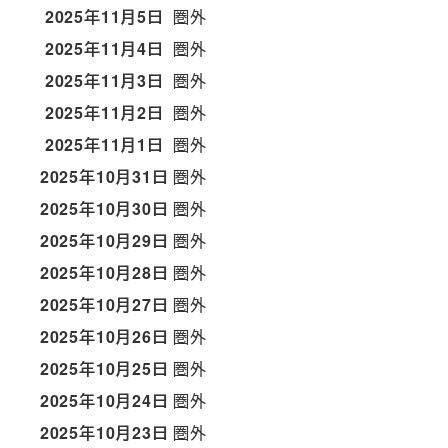
2025年11月5日
圏外
2025年11月4日
圏外
2025年11月3日
圏外
2025年11月2日
圏外
2025年11月1日
圏外
2025年10月31日
圏外
2025年10月30日
圏外
2025年10月29日
圏外
2025年10月28日
圏外
2025年10月27日
圏外
2025年10月26日
圏外
2025年10月25日
圏外
2025年10月24日
圏外
2025年10月23日
圏外