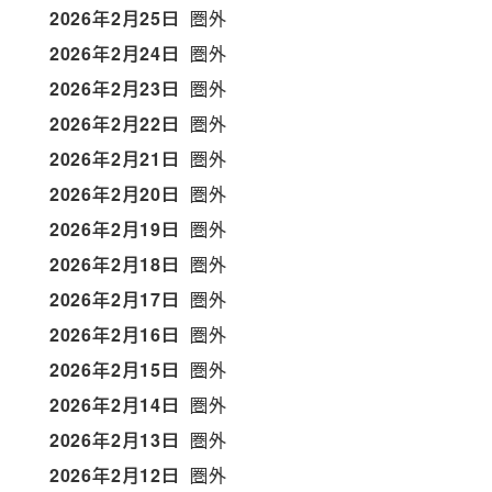
2026年2月25日
圏外
2026年2月24日
圏外
2026年2月23日
圏外
2026年2月22日
圏外
2026年2月21日
圏外
2026年2月20日
圏外
2026年2月19日
圏外
2026年2月18日
圏外
2026年2月17日
圏外
2026年2月16日
圏外
2026年2月15日
圏外
2026年2月14日
圏外
2026年2月13日
圏外
2026年2月12日
圏外