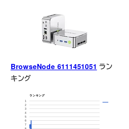
BrowseNode 6111451051
ラン
キング
ランキング
1
2
3
4
5
6
7
8