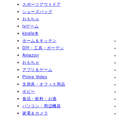
スポーツアウトドア
シューズバッグ
おもちゃ
tvゲーム
kindle本
ホーム＆キッチン
DIY・工具・ガーデン
Amazon
おもちゃ
アプリ＆ゲーム
Prime Video
文房具・オフィス用品
ホビー
食品・飲料・お酒
パソコン・周辺機器
家電＆カメラ