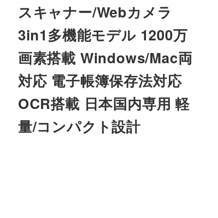
スキャナー/Webカメラ
3in1多機能モデル 1200万
画素搭載 Windows/Mac両
対応 電子帳簿保存法対応
OCR搭載 日本国内専用 軽
量/コンパクト設計