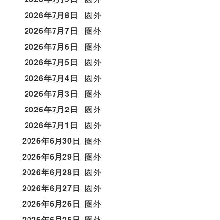
2026年7月8日
圏外
2026年7月7日
圏外
2026年7月6日
圏外
2026年7月5日
圏外
2026年7月4日
圏外
2026年7月3日
圏外
2026年7月2日
圏外
2026年7月1日
圏外
2026年6月30日
圏外
2026年6月29日
圏外
2026年6月28日
圏外
2026年6月27日
圏外
2026年6月26日
圏外
2026年6月25日
圏外