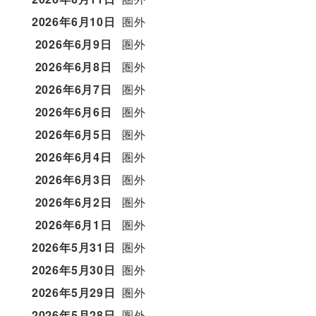
2026年6月10日
圏外
2026年6月9日
圏外
2026年6月8日
圏外
2026年6月7日
圏外
2026年6月6日
圏外
2026年6月5日
圏外
2026年6月4日
圏外
2026年6月3日
圏外
2026年6月2日
圏外
2026年6月1日
圏外
2026年5月31日
圏外
2026年5月30日
圏外
2026年5月29日
圏外
2026年5月28日
圏外