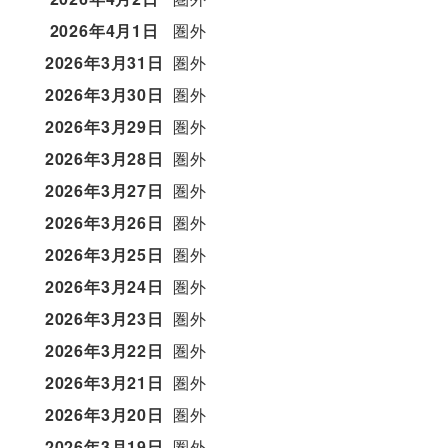
2026年4月1日
圏外
2026年3月31日
圏外
2026年3月30日
圏外
2026年3月29日
圏外
2026年3月28日
圏外
2026年3月27日
圏外
2026年3月26日
圏外
2026年3月25日
圏外
2026年3月24日
圏外
2026年3月23日
圏外
2026年3月22日
圏外
2026年3月21日
圏外
2026年3月20日
圏外
2026年3月19日
圏外