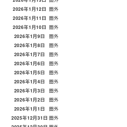
2026年1月12日
圏外
2026年1月11日
圏外
2026年1月10日
圏外
2026年1月9日
圏外
2026年1月8日
圏外
2026年1月7日
圏外
2026年1月6日
圏外
2026年1月5日
圏外
2026年1月4日
圏外
2026年1月3日
圏外
2026年1月2日
圏外
2026年1月1日
圏外
2025年12月31日
圏外
2025年12月30日
圏外