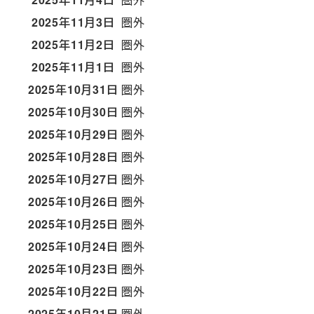
2025年11月3日
圏外
2025年11月2日
圏外
2025年11月1日
圏外
2025年10月31日
圏外
2025年10月30日
圏外
2025年10月29日
圏外
2025年10月28日
圏外
2025年10月27日
圏外
2025年10月26日
圏外
2025年10月25日
圏外
2025年10月24日
圏外
2025年10月23日
圏外
2025年10月22日
圏外
2025年10月21日
圏外