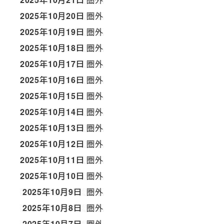
2025年10月20日
圏外
2025年10月19日
圏外
2025年10月18日
圏外
2025年10月17日
圏外
2025年10月16日
圏外
2025年10月15日
圏外
2025年10月14日
圏外
2025年10月13日
圏外
2025年10月12日
圏外
2025年10月11日
圏外
2025年10月10日
圏外
2025年10月9日
圏外
2025年10月8日
圏外
2025年10月7日
圏外