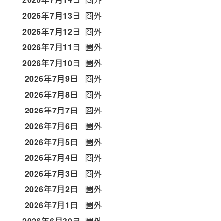
2026年7月13日
圏外
2026年7月12日
圏外
2026年7月11日
圏外
2026年7月10日
圏外
2026年7月9日
圏外
2026年7月8日
圏外
2026年7月7日
圏外
2026年7月6日
圏外
2026年7月5日
圏外
2026年7月4日
圏外
2026年7月3日
圏外
2026年7月2日
圏外
2026年7月1日
圏外
2026年6月30日
圏外