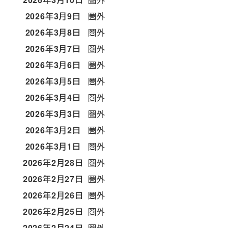
2026年3月9日
圏外
2026年3月8日
圏外
2026年3月7日
圏外
2026年3月6日
圏外
2026年3月5日
圏外
2026年3月4日
圏外
2026年3月3日
圏外
2026年3月2日
圏外
2026年3月1日
圏外
2026年2月28日
圏外
2026年2月27日
圏外
2026年2月26日
圏外
2026年2月25日
圏外
2026年2月24日
圏外