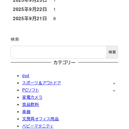
2025年9月22日
1
2025年9月21日
8
検索
検索
カテゴリー
dvd
スポーツ＆アウトドア
PCソフト
家電カメラ
食品飲料
楽器
文房具オフィス用品
ベビーマタニティ