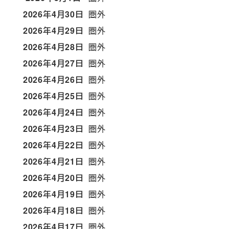
2026年4月30日
圏外
2026年4月29日
圏外
2026年4月28日
圏外
2026年4月27日
圏外
2026年4月26日
圏外
2026年4月25日
圏外
2026年4月24日
圏外
2026年4月23日
圏外
2026年4月22日
圏外
2026年4月21日
圏外
2026年4月20日
圏外
2026年4月19日
圏外
2026年4月18日
圏外
2026年4月17日
圏外