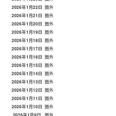
2026年1月22日
圏外
2026年1月21日
圏外
2026年1月20日
圏外
2026年1月19日
圏外
2026年1月18日
圏外
2026年1月17日
圏外
2026年1月16日
圏外
2026年1月15日
圏外
2026年1月14日
圏外
2026年1月13日
圏外
2026年1月12日
圏外
2026年1月11日
圏外
2026年1月10日
圏外
2026年1月9日
圏外