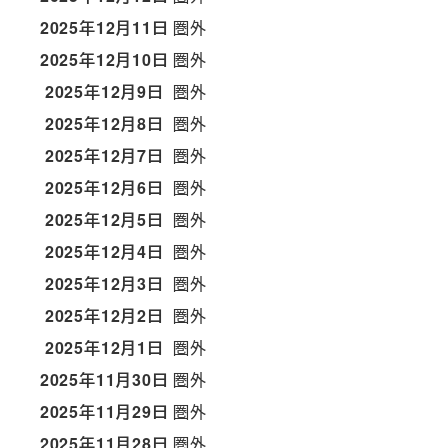
2025年12月11日
圏外
2025年12月10日
圏外
2025年12月9日
圏外
2025年12月8日
圏外
2025年12月7日
圏外
2025年12月6日
圏外
2025年12月5日
圏外
2025年12月4日
圏外
2025年12月3日
圏外
2025年12月2日
圏外
2025年12月1日
圏外
2025年11月30日
圏外
2025年11月29日
圏外
2025年11月28日
圏外