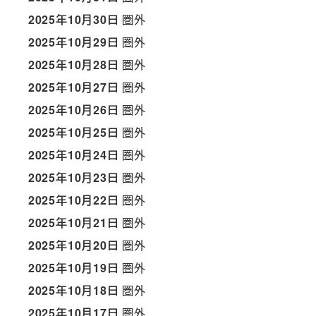
2025年10月30日
圏外
2025年10月29日
圏外
2025年10月28日
圏外
2025年10月27日
圏外
2025年10月26日
圏外
2025年10月25日
圏外
2025年10月24日
圏外
2025年10月23日
圏外
2025年10月22日
圏外
2025年10月21日
圏外
2025年10月20日
圏外
2025年10月19日
圏外
2025年10月18日
圏外
2025年10月17日
圏外