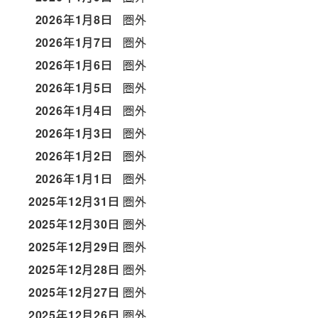
2026年1月8日
圏外
2026年1月7日
圏外
2026年1月6日
圏外
2026年1月5日
圏外
2026年1月4日
圏外
2026年1月3日
圏外
2026年1月2日
圏外
2026年1月1日
圏外
2025年12月31日
圏外
2025年12月30日
圏外
2025年12月29日
圏外
2025年12月28日
圏外
2025年12月27日
圏外
2025年12月26日
圏外