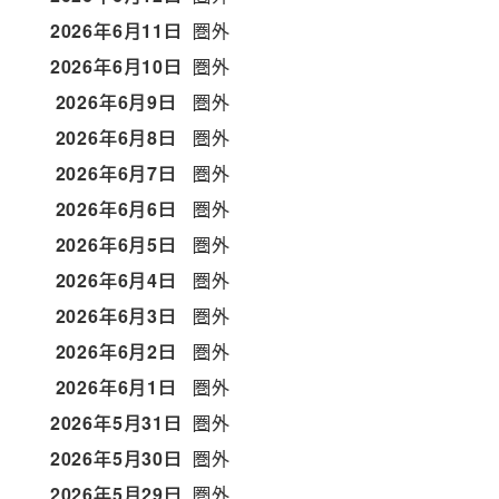
2026年6月11日
圏外
2026年6月10日
圏外
2026年6月9日
圏外
2026年6月8日
圏外
2026年6月7日
圏外
2026年6月6日
圏外
2026年6月5日
圏外
2026年6月4日
圏外
2026年6月3日
圏外
2026年6月2日
圏外
2026年6月1日
圏外
2026年5月31日
圏外
2026年5月30日
圏外
2026年5月29日
圏外