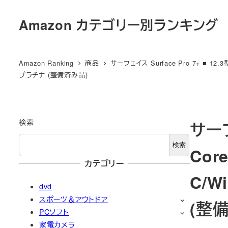
メ
Amazon カテゴリー別ランキング
イ
ン
コ
Amazon Ranking
商品
サーフェイス Surface Pro 7+ ■ 12.3型
ン
プラチナ (整備済み品)
テ
ン
ツ
検索
サーフ
へ
移
検索
Cor
動
カテゴリー
C/Wi
dvd
スポーツ＆アウトドア
(整
PCソフト
家電カメラ