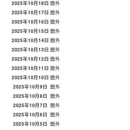
2025年10月18日
圏外
2025年10月17日
圏外
2025年10月16日
圏外
2025年10月15日
圏外
2025年10月14日
圏外
2025年10月13日
圏外
2025年10月12日
圏外
2025年10月11日
圏外
2025年10月10日
圏外
2025年10月9日
圏外
2025年10月8日
圏外
2025年10月7日
圏外
2025年10月6日
圏外
2025年10月5日
圏外