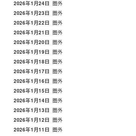
2026年1月24日
圏外
2026年1月23日
圏外
2026年1月22日
圏外
2026年1月21日
圏外
2026年1月20日
圏外
2026年1月19日
圏外
2026年1月18日
圏外
2026年1月17日
圏外
2026年1月16日
圏外
2026年1月15日
圏外
2026年1月14日
圏外
2026年1月13日
圏外
2026年1月12日
圏外
2026年1月11日
圏外