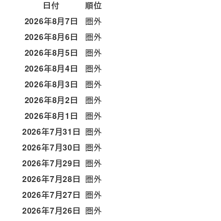
日付
順位
2026年8月7日
圏外
2026年8月6日
圏外
2026年8月5日
圏外
2026年8月4日
圏外
2026年8月3日
圏外
2026年8月2日
圏外
2026年8月1日
圏外
2026年7月31日
圏外
2026年7月30日
圏外
2026年7月29日
圏外
2026年7月28日
圏外
2026年7月27日
圏外
2026年7月26日
圏外