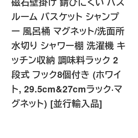
磁石壁掛け 錆びにくい バス
ルーム バスケット シャンプ
ー 風呂桶 マグネット/洗面所
水切り シャワー棚 洗濯機 キ
ッチン収納 調味料ラック 2
段式 フック8個付き (ホワイ
ト, 29.5cm&27cmラック·マ
グネット) [並行輸入品]