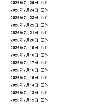
2026年7月25日
圏外
2026年7月24日
圏外
2026年7月23日
圏外
2026年7月22日
圏外
2026年7月21日
圏外
2026年7月20日
圏外
2026年7月19日
圏外
2026年7月18日
圏外
2026年7月17日
圏外
2026年7月16日
圏外
2026年7月15日
圏外
2026年7月14日
圏外
2026年7月13日
圏外
2026年7月12日
圏外