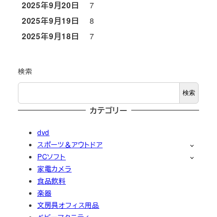
2025年9月20日
7
2025年9月19日
8
2025年9月18日
7
検索
検索
カテゴリー
dvd
スポーツ＆アウトドア
PCソフト
家電カメラ
食品飲料
楽器
文房具オフィス用品
ベビーマタニティ