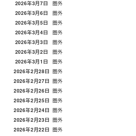
2026年3月7日
圏外
2026年3月6日
圏外
2026年3月5日
圏外
2026年3月4日
圏外
2026年3月3日
圏外
2026年3月2日
圏外
2026年3月1日
圏外
2026年2月28日
圏外
2026年2月27日
圏外
2026年2月26日
圏外
2026年2月25日
圏外
2026年2月24日
圏外
2026年2月23日
圏外
2026年2月22日
圏外