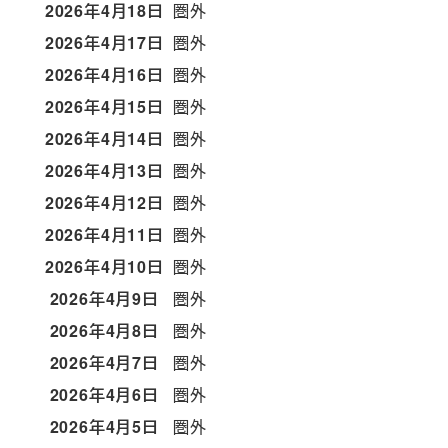
2026年4月18日
圏外
2026年4月17日
圏外
2026年4月16日
圏外
2026年4月15日
圏外
2026年4月14日
圏外
2026年4月13日
圏外
2026年4月12日
圏外
2026年4月11日
圏外
2026年4月10日
圏外
2026年4月9日
圏外
2026年4月8日
圏外
2026年4月7日
圏外
2026年4月6日
圏外
2026年4月5日
圏外