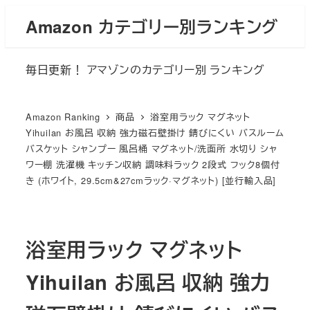
メ
Amazon カテゴリー別ランキング
イ
ン
毎日更新！ アマゾンのカテゴリー別 ランキング
コ
ン
テ
Amazon Ranking
商品
浴室用ラック マグネット
ン
Yihuilan お風呂 収納 強力磁石壁掛け 錆びにくい バスルーム
バスケット シャンプー 風呂桶 マグネット/洗面所 水切り シャ
ツ
ワー棚 洗濯機 キッチン収納 調味料ラック 2段式 フック8個付
へ
き (ホワイト, 29.5cm&27cmラック·マグネット) [並行輸入品]
移
動
浴室用ラック マグネット
Yihuilan お風呂 収納 強力