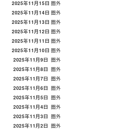
2025年11月15日
圏外
2025年11月14日
圏外
2025年11月13日
圏外
2025年11月12日
圏外
2025年11月11日
圏外
2025年11月10日
圏外
2025年11月9日
圏外
2025年11月8日
圏外
2025年11月7日
圏外
2025年11月6日
圏外
2025年11月5日
圏外
2025年11月4日
圏外
2025年11月3日
圏外
2025年11月2日
圏外