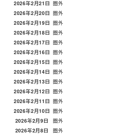
2026年2月21日
圏外
2026年2月20日
圏外
2026年2月19日
圏外
2026年2月18日
圏外
2026年2月17日
圏外
2026年2月16日
圏外
2026年2月15日
圏外
2026年2月14日
圏外
2026年2月13日
圏外
2026年2月12日
圏外
2026年2月11日
圏外
2026年2月10日
圏外
2026年2月9日
圏外
2026年2月8日
圏外