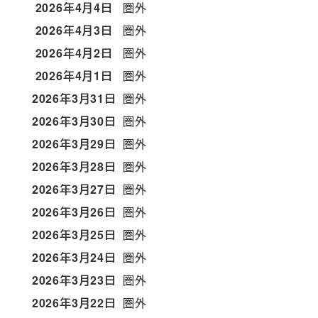
2026年4月4日
圏外
2026年4月3日
圏外
2026年4月2日
圏外
2026年4月1日
圏外
2026年3月31日
圏外
2026年3月30日
圏外
2026年3月29日
圏外
2026年3月28日
圏外
2026年3月27日
圏外
2026年3月26日
圏外
2026年3月25日
圏外
2026年3月24日
圏外
2026年3月23日
圏外
2026年3月22日
圏外