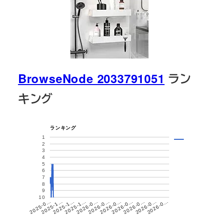
BrowseNode 2033791051
ラン
キング
ランキング
1
2
3
4
5
6
7
8
9
10
2026-0…
2026-0…
2025-1…
2026-0…
2025-1…
2026-0…
2026-0…
2025-1…
2026-0…
2026-0…
2025-0…