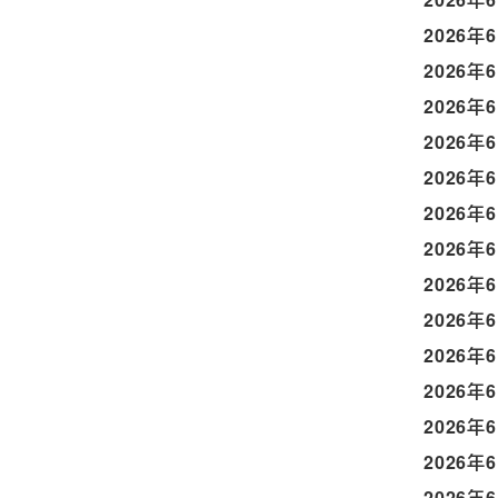
2026年
2026年
2026年
2026年
2026年
2026年
2026年
2026年
2026年
2026年
2026年
2026年
2026年
2026年