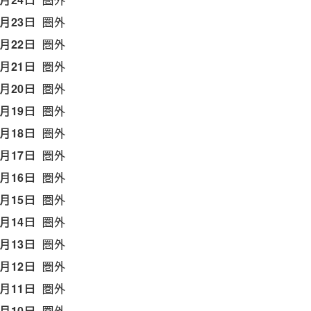
6月23日
圏外
6月22日
圏外
6月21日
圏外
6月20日
圏外
6月19日
圏外
6月18日
圏外
6月17日
圏外
6月16日
圏外
6月15日
圏外
6月14日
圏外
6月13日
圏外
6月12日
圏外
6月11日
圏外
6月10日
圏外