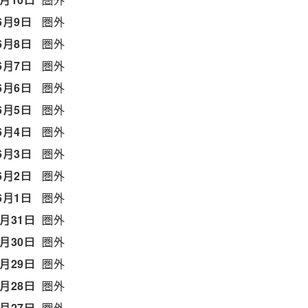
6月9日
圏外
6月8日
圏外
6月7日
圏外
6月6日
圏外
6月5日
圏外
6月4日
圏外
6月3日
圏外
6月2日
圏外
6月1日
圏外
5月31日
圏外
5月30日
圏外
5月29日
圏外
5月28日
圏外
5月27日
圏外