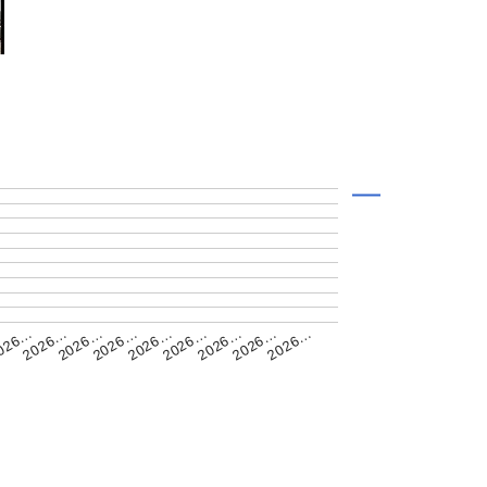
2026…
2026…
2026…
2026…
2026…
2026…
026…
2026…
2026…