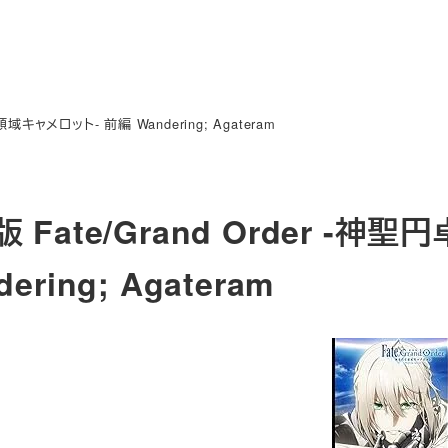
領域キャメロット- 前編 Wandering; Agateram
 Fate/Grand Order -
ering; Agateram