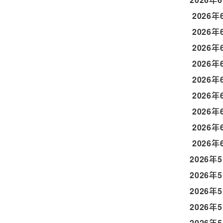
2026年
2026年
2026年
2026年
2026年
2026年
2026年
2026年
2026年
2026年
2026年
2026年
2026年
2026年