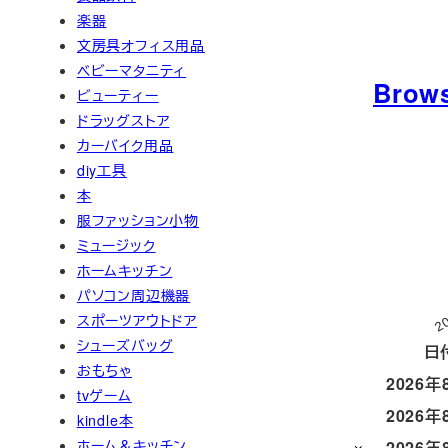
楽器
文房具オフィス用品
ベビーマタニティ
Brow
ビューティー
ドラッグストア
カーバイク用品
diy工具
本
服ファッション小物
ミュージック
ホームキッチン
パソコン周辺機器
2
スポーツアウトドア
シューズバッグ
日
おもちゃ
2026年
tvゲーム
2026年
kindle本
ホーム＆キッチン
2026年