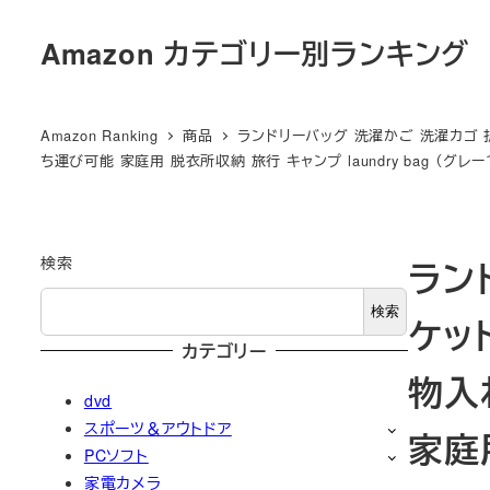
メ
Amazon カテゴリー別ランキング
イ
ン
コ
Amazon Ranking
商品
ランドリーバッグ 洗濯かご 洗濯カゴ 
ン
ち運び可能 家庭用 脱衣所収納 旅行 キャンプ laundry bag （グレー１
テ
ン
ツ
検索
ラン
へ
移
検索
ケッ
動
カテゴリー
物入
dvd
スポーツ＆アウトドア
家庭用
PCソフト
家電カメラ