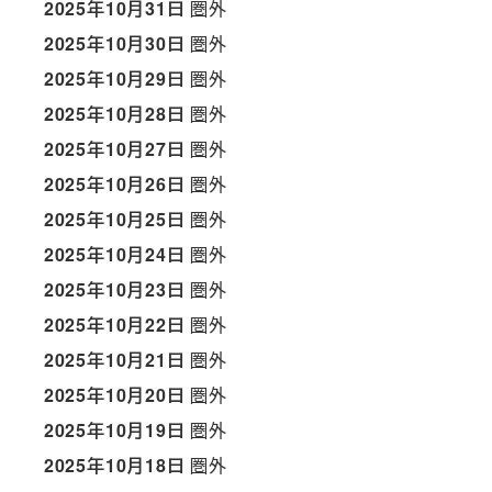
2025年10月31日
圏外
2025年10月30日
圏外
2025年10月29日
圏外
2025年10月28日
圏外
2025年10月27日
圏外
2025年10月26日
圏外
2025年10月25日
圏外
2025年10月24日
圏外
2025年10月23日
圏外
2025年10月22日
圏外
2025年10月21日
圏外
2025年10月20日
圏外
2025年10月19日
圏外
2025年10月18日
圏外