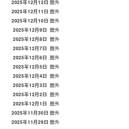
2025年12月12日
圏外
2025年12月11日
圏外
2025年12月10日
圏外
2025年12月9日
圏外
2025年12月8日
圏外
2025年12月7日
圏外
2025年12月6日
圏外
2025年12月5日
圏外
2025年12月4日
圏外
2025年12月3日
圏外
2025年12月2日
圏外
2025年12月1日
圏外
2025年11月30日
圏外
2025年11月29日
圏外