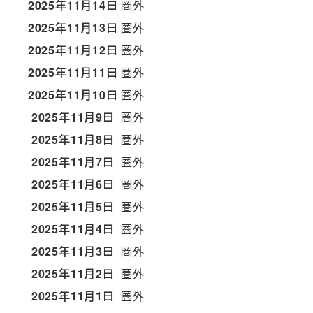
2025年11月14日
圏外
2025年11月13日
圏外
2025年11月12日
圏外
2025年11月11日
圏外
2025年11月10日
圏外
2025年11月9日
圏外
2025年11月8日
圏外
2025年11月7日
圏外
2025年11月6日
圏外
2025年11月5日
圏外
2025年11月4日
圏外
2025年11月3日
圏外
2025年11月2日
圏外
2025年11月1日
圏外