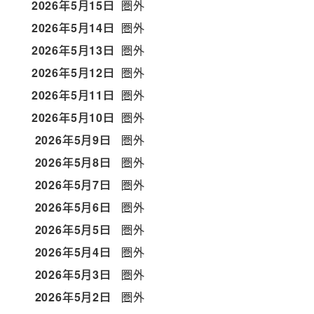
2026年5月15日
圏外
2026年5月14日
圏外
2026年5月13日
圏外
2026年5月12日
圏外
2026年5月11日
圏外
2026年5月10日
圏外
2026年5月9日
圏外
2026年5月8日
圏外
2026年5月7日
圏外
2026年5月6日
圏外
2026年5月5日
圏外
2026年5月4日
圏外
2026年5月3日
圏外
2026年5月2日
圏外