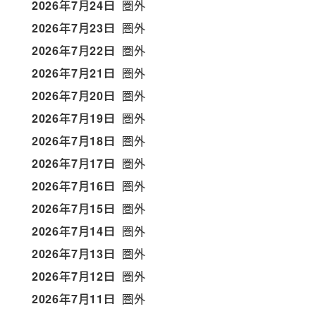
2026年7月24日
圏外
2026年7月23日
圏外
2026年7月22日
圏外
2026年7月21日
圏外
2026年7月20日
圏外
2026年7月19日
圏外
2026年7月18日
圏外
2026年7月17日
圏外
2026年7月16日
圏外
2026年7月15日
圏外
2026年7月14日
圏外
2026年7月13日
圏外
2026年7月12日
圏外
2026年7月11日
圏外