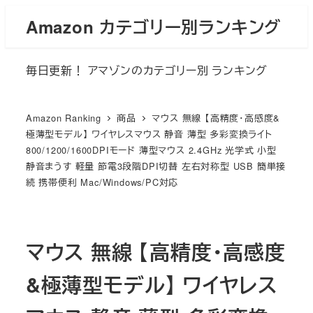
メ
Amazon カテゴリー別ランキング
イ
ン
毎日更新！ アマゾンのカテゴリー別 ランキング
コ
ン
テ
Amazon Ranking
商品
マウス 無線 【高精度・高感度&
ン
極薄型モデル】 ワイヤレスマウス 静音 薄型 多彩変換ライト
800/1200/1600DPIモード 薄型マウス 2.4GHz 光学式 小型
ツ
静音まうす 軽量 節電3段階DPI切替 左右対称型 USB 簡単接
へ
続 携帯便利 Mac/Windows/PC対応
移
動
マウス 無線 【高精度・高感度
&極薄型モデル】 ワイヤレス