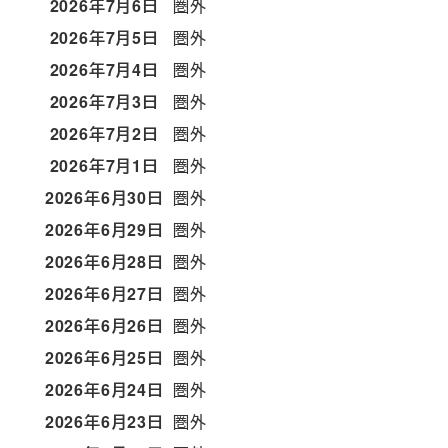
2026年7月6日
圏外
2026年7月5日
圏外
2026年7月4日
圏外
2026年7月3日
圏外
2026年7月2日
圏外
2026年7月1日
圏外
2026年6月30日
圏外
2026年6月29日
圏外
2026年6月28日
圏外
2026年6月27日
圏外
2026年6月26日
圏外
2026年6月25日
圏外
2026年6月24日
圏外
2026年6月23日
圏外