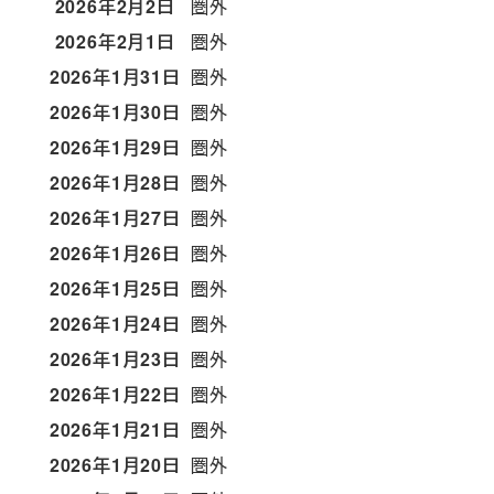
2026年2月2日
圏外
2026年2月1日
圏外
2026年1月31日
圏外
2026年1月30日
圏外
2026年1月29日
圏外
2026年1月28日
圏外
2026年1月27日
圏外
2026年1月26日
圏外
2026年1月25日
圏外
2026年1月24日
圏外
2026年1月23日
圏外
2026年1月22日
圏外
2026年1月21日
圏外
2026年1月20日
圏外