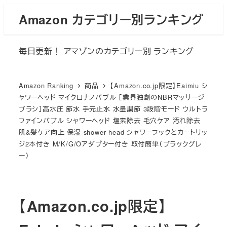
メ
Amazon カテゴリー別ランキング
イ
ン
毎日更新！ アマゾンのカテゴリー別 ランキング
コ
ン
テ
Amazon Ranking
商品
【Amazon.co.jp限定】Eaimiu シ
ン
ャワーヘッド マイクロナノバブル ［業界独創のNBRマッサージ
ブラシ］高水圧 節水 手元止水 水量調節 3段階モード ウルトラ
ツ
ファインバブル シャワーヘッド 塩素除去 毛穴ケア 汚れ除去
へ
肌&髪ケア向上 保湿 shower head シャワーフックとカートリッ
移
ジ2本付き M/K/G/Oアダプター付き 取付簡単（ブラックグレ
動
ー）
【Amazon.co.jp限定】