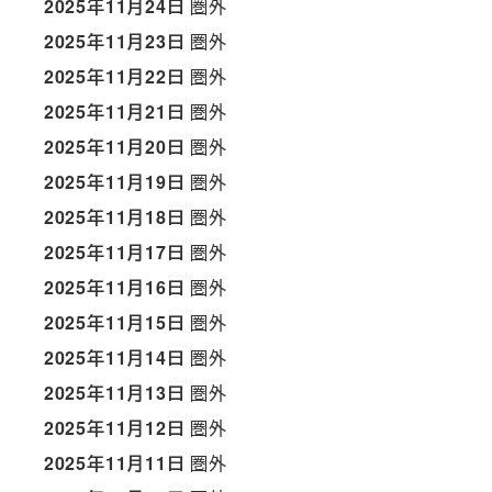
2025年11月24日
圏外
2025年11月23日
圏外
2025年11月22日
圏外
2025年11月21日
圏外
2025年11月20日
圏外
2025年11月19日
圏外
2025年11月18日
圏外
2025年11月17日
圏外
2025年11月16日
圏外
2025年11月15日
圏外
2025年11月14日
圏外
2025年11月13日
圏外
2025年11月12日
圏外
2025年11月11日
圏外