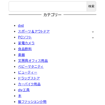
検索
カテゴリー
dvd
スポーツ＆アウトドア
PCソフト
家電カメラ
食品飲料
楽器
文房具オフィス用品
ベビーマタニティ
ビューティー
ドラッグストア
カーバイク用品
diy工具
本
服ファッション小物