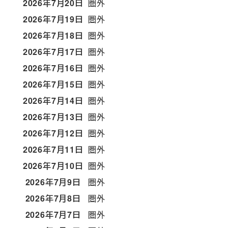
2026年7月20日
圏外
2026年7月19日
圏外
2026年7月18日
圏外
2026年7月17日
圏外
2026年7月16日
圏外
2026年7月15日
圏外
2026年7月14日
圏外
2026年7月13日
圏外
2026年7月12日
圏外
2026年7月11日
圏外
2026年7月10日
圏外
2026年7月9日
圏外
2026年7月8日
圏外
2026年7月7日
圏外