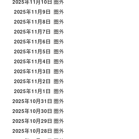
2025年11月10日
圏外
2025年11月9日
圏外
2025年11月8日
圏外
2025年11月7日
圏外
2025年11月6日
圏外
2025年11月5日
圏外
2025年11月4日
圏外
2025年11月3日
圏外
2025年11月2日
圏外
2025年11月1日
圏外
2025年10月31日
圏外
2025年10月30日
圏外
2025年10月29日
圏外
2025年10月28日
圏外