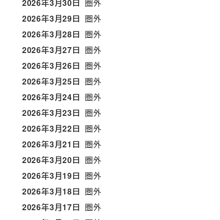
2026年3月30日
圏外
2026年3月29日
圏外
2026年3月28日
圏外
2026年3月27日
圏外
2026年3月26日
圏外
2026年3月25日
圏外
2026年3月24日
圏外
2026年3月23日
圏外
2026年3月22日
圏外
2026年3月21日
圏外
2026年3月20日
圏外
2026年3月19日
圏外
2026年3月18日
圏外
2026年3月17日
圏外