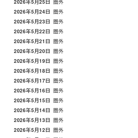
2026年5月25日
圏外
2026年5月24日
圏外
2026年5月23日
圏外
2026年5月22日
圏外
2026年5月21日
圏外
2026年5月20日
圏外
2026年5月19日
圏外
2026年5月18日
圏外
2026年5月17日
圏外
2026年5月16日
圏外
2026年5月15日
圏外
2026年5月14日
圏外
2026年5月13日
圏外
2026年5月12日
圏外