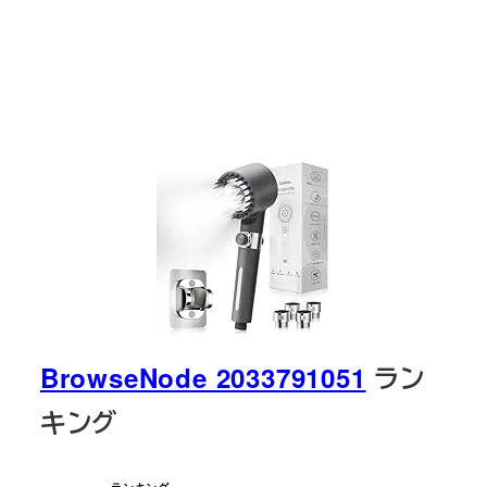
BrowseNode 2033791051
ラン
キング