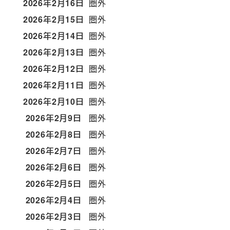
2026年2月16日
圏外
2026年2月15日
圏外
2026年2月14日
圏外
2026年2月13日
圏外
2026年2月12日
圏外
2026年2月11日
圏外
2026年2月10日
圏外
2026年2月9日
圏外
2026年2月8日
圏外
2026年2月7日
圏外
2026年2月6日
圏外
2026年2月5日
圏外
2026年2月4日
圏外
2026年2月3日
圏外