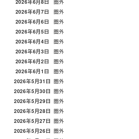
2026年6月8日
圏外
2026年6月7日
圏外
2026年6月6日
圏外
2026年6月5日
圏外
2026年6月4日
圏外
2026年6月3日
圏外
2026年6月2日
圏外
2026年6月1日
圏外
2026年5月31日
圏外
2026年5月30日
圏外
2026年5月29日
圏外
2026年5月28日
圏外
2026年5月27日
圏外
2026年5月26日
圏外