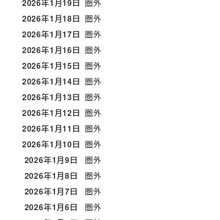
2026年1月19日
圏外
2026年1月18日
圏外
2026年1月17日
圏外
2026年1月16日
圏外
2026年1月15日
圏外
2026年1月14日
圏外
2026年1月13日
圏外
2026年1月12日
圏外
2026年1月11日
圏外
2026年1月10日
圏外
2026年1月9日
圏外
2026年1月8日
圏外
2026年1月7日
圏外
2026年1月6日
圏外