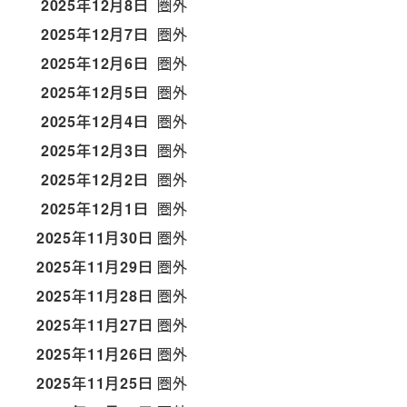
2025年12月8日
圏外
2025年12月7日
圏外
2025年12月6日
圏外
2025年12月5日
圏外
2025年12月4日
圏外
2025年12月3日
圏外
2025年12月2日
圏外
2025年12月1日
圏外
2025年11月30日
圏外
2025年11月29日
圏外
2025年11月28日
圏外
2025年11月27日
圏外
2025年11月26日
圏外
2025年11月25日
圏外