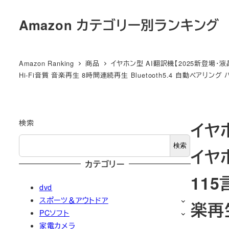
メ
Amazon カテゴリー別ランキング
イ
ン
コ
Amazon Ranking
商品
イヤホン型 AI翻訳機【2025新登場・
ン
Hi-Fi音質 音楽再生 8時間連続再生 Bluetooth5.4 自動ペアリン
テ
ン
ツ
検索
イヤ
へ
移
検索
イヤ
動
カテゴリー
115
dvd
スポーツ＆アウトドア
楽再生
PCソフト
家電カメラ