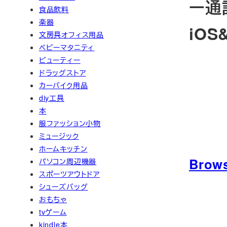
ー通
食品飲料
楽器
iOS
文房具オフィス用品
ベビーマタニティ
ビューティー
ドラッグストア
カーバイク用品
diy工具
本
服ファッション小物
ミュージック
ホームキッチン
Brow
パソコン周辺機器
スポーツアウトドア
シューズバッグ
おもちゃ
tvゲーム
kindle本