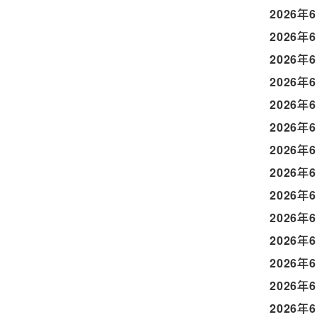
2026年
2026年
2026年
2026年
2026年
2026年
2026年
2026年
2026年
2026年
2026年
2026年
2026年
2026年