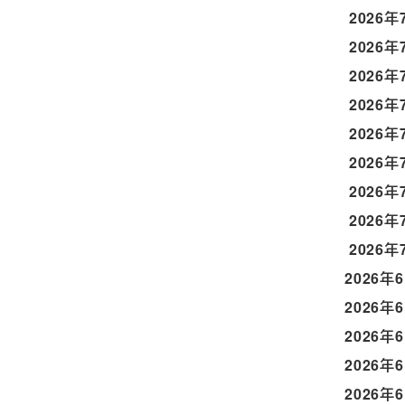
2026年
2026年
2026年
2026年
2026年
2026年
2026年
2026年
2026年
2026年
2026年
2026年
2026年
2026年