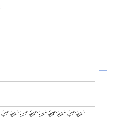
2026…
2026…
2026…
2026…
2026…
6…
2026…
2026…
2026…
2026…