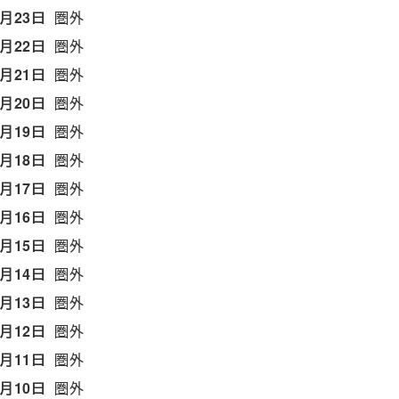
7月23日
圏外
7月22日
圏外
7月21日
圏外
7月20日
圏外
7月19日
圏外
7月18日
圏外
7月17日
圏外
7月16日
圏外
7月15日
圏外
7月14日
圏外
7月13日
圏外
7月12日
圏外
7月11日
圏外
7月10日
圏外