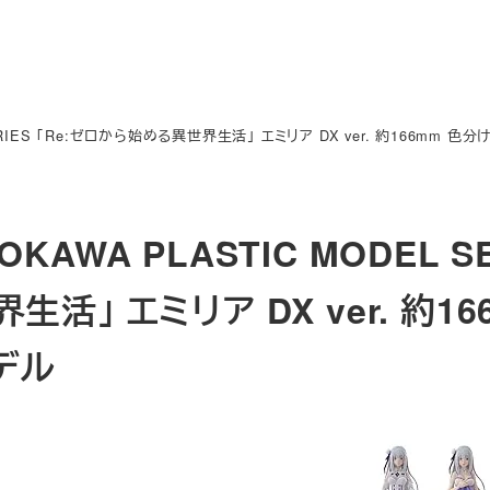
 SERIES 「Re:ゼロから始める異世界生活」 エミリア DX ver. 約166mm
OKAWA PLASTIC MODEL 
生活」 エミリア DX ver. 約
デル