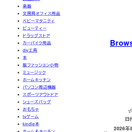
楽器
文房具オフィス用品
ベビーマタニティ
ビューティー
ドラッグストア
Brow
カーバイク用品
diy工具
本
服ファッション小物
ミュージック
ホームキッチン
パソコン周辺機器
スポーツアウトドア
シューズバッグ
2
おもちゃ
tvゲーム
日
kindle本
2026年
ホーム＆キッチン