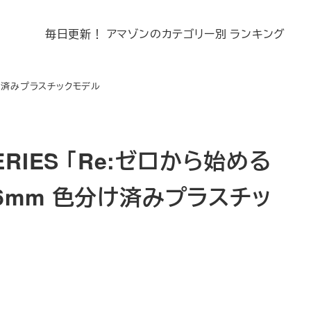
毎日更新！ アマゾンのカテゴリー別 ランキング
 色分け済みプラスチックモデル
SERIES 「Re:ゼロから始める
166mm 色分け済みプラスチッ