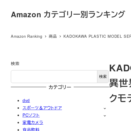
メ
Amazon カテゴリー別ランキング
イ
ン
コ
Amazon Ranking
商品
KADOKAWA PLASTIC MODEL
ン
テ
ン
ツ
検索
KAD
へ
検索
異世界
移
カテゴリー
動
クモ
dvd
スポーツ＆アウトドア
PCソフト
家電カメラ
食品飲料