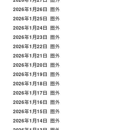
2026年1月26日
圏外
2026年1月25日
圏外
2026年1月24日
圏外
2026年1月23日
圏外
2026年1月22日
圏外
2026年1月21日
圏外
2026年1月20日
圏外
2026年1月19日
圏外
2026年1月18日
圏外
2026年1月17日
圏外
2026年1月16日
圏外
2026年1月15日
圏外
2026年1月14日
圏外
2026年1月13日
圏外