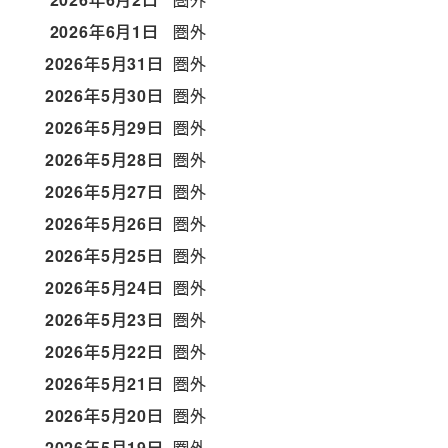
2026年6月1日
圏外
2026年5月31日
圏外
2026年5月30日
圏外
2026年5月29日
圏外
2026年5月28日
圏外
2026年5月27日
圏外
2026年5月26日
圏外
2026年5月25日
圏外
2026年5月24日
圏外
2026年5月23日
圏外
2026年5月22日
圏外
2026年5月21日
圏外
2026年5月20日
圏外
2026年5月19日
圏外