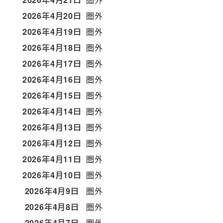
2026年4月20日
圏外
2026年4月19日
圏外
2026年4月18日
圏外
2026年4月17日
圏外
2026年4月16日
圏外
2026年4月15日
圏外
2026年4月14日
圏外
2026年4月13日
圏外
2026年4月12日
圏外
2026年4月11日
圏外
2026年4月10日
圏外
2026年4月9日
圏外
2026年4月8日
圏外
2026年4月7日
圏外