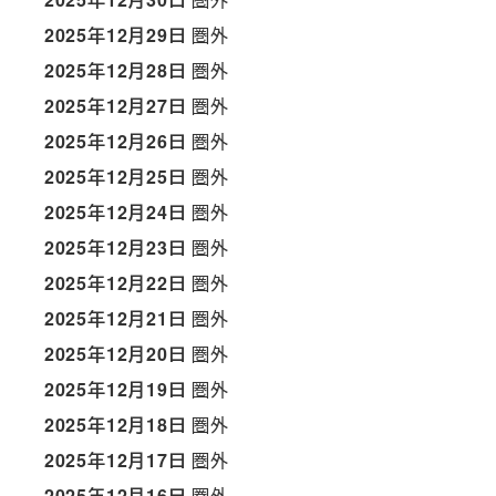
2025年12月29日
圏外
2025年12月28日
圏外
2025年12月27日
圏外
2025年12月26日
圏外
2025年12月25日
圏外
2025年12月24日
圏外
2025年12月23日
圏外
2025年12月22日
圏外
2025年12月21日
圏外
2025年12月20日
圏外
2025年12月19日
圏外
2025年12月18日
圏外
2025年12月17日
圏外
2025年12月16日
圏外