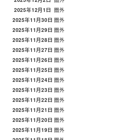
2025年12月1日
圏外
2025年11月30日
圏外
2025年11月29日
圏外
2025年11月28日
圏外
2025年11月27日
圏外
2025年11月26日
圏外
2025年11月25日
圏外
2025年11月24日
圏外
2025年11月23日
圏外
2025年11月22日
圏外
2025年11月21日
圏外
2025年11月20日
圏外
2025年11月19日
圏外
2025年11月18日
圏外