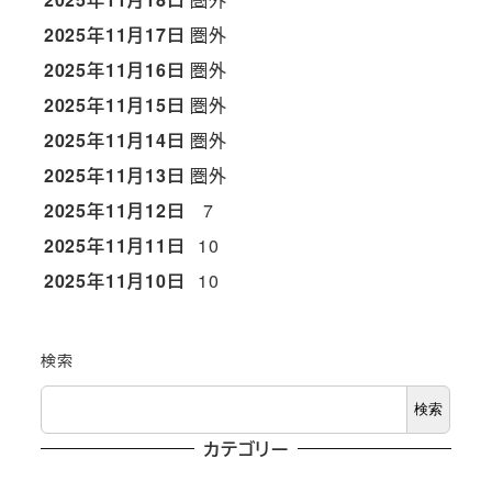
2025年11月17日
圏外
2025年11月16日
圏外
2025年11月15日
圏外
2025年11月14日
圏外
2025年11月13日
圏外
2025年11月12日
7
2025年11月11日
10
2025年11月10日
10
検索
検索
カテゴリー