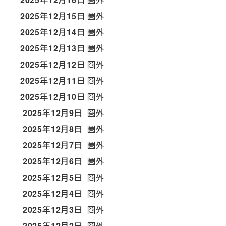
2025年12月15日
圏外
2025年12月14日
圏外
2025年12月13日
圏外
2025年12月12日
圏外
2025年12月11日
圏外
2025年12月10日
圏外
2025年12月9日
圏外
2025年12月8日
圏外
2025年12月7日
圏外
2025年12月6日
圏外
2025年12月5日
圏外
2025年12月4日
圏外
2025年12月3日
圏外
2025年12月2日
圏外