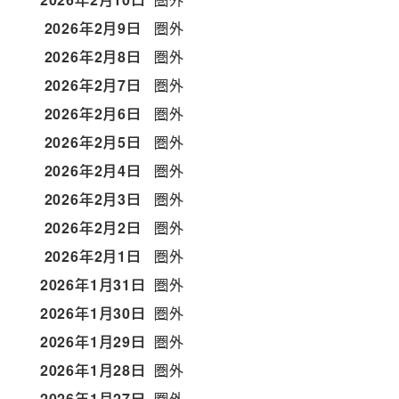
2026年2月9日
圏外
2026年2月8日
圏外
2026年2月7日
圏外
2026年2月6日
圏外
2026年2月5日
圏外
2026年2月4日
圏外
2026年2月3日
圏外
2026年2月2日
圏外
2026年2月1日
圏外
2026年1月31日
圏外
2026年1月30日
圏外
2026年1月29日
圏外
2026年1月28日
圏外
2026年1月27日
圏外