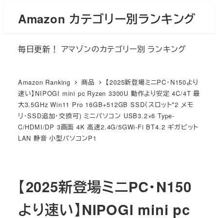
メ
Amazon カテゴリー別ランキング
イ
ン
毎日更新！ アマゾンのカテゴリー別 ランキング
コ
ン
テ
Amazon Ranking
商品
【2025新登場ミニPC・N150より
ン
速い】NIPOGI mini pc Ryzen 3300U 動作より安定 4C/4T 最
大3.5GHz Win11 Pro 16GB+512GB SSD（スロット*2 メモ
ツ
リ・SSD追加・交換可) ミニパソコン USB3.2×6 Type-
へ
C/HDMI/DP 3画面 4K 高速2.4G/5GWi-Fi BT4.2 ギガビット
移
LAN 静音 小型パソコンP1
動
【2025新登場ミニPC・N150
より速い】NIPOGI mini pc