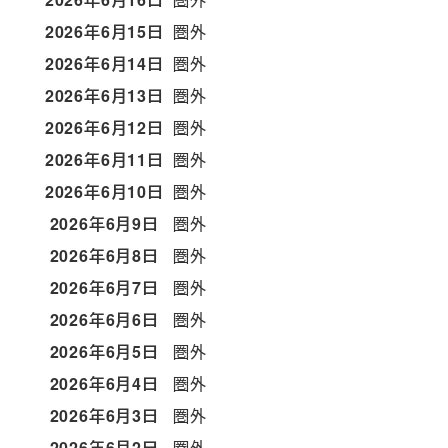
2026年6月15日
圏外
2026年6月14日
圏外
2026年6月13日
圏外
2026年6月12日
圏外
2026年6月11日
圏外
2026年6月10日
圏外
2026年6月9日
圏外
2026年6月8日
圏外
2026年6月7日
圏外
2026年6月6日
圏外
2026年6月5日
圏外
2026年6月4日
圏外
2026年6月3日
圏外
2026年6月2日
圏外