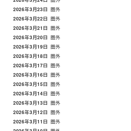
2026年3月23日
圏外
2026年3月22日
圏外
2026年3月21日
圏外
2026年3月20日
圏外
2026年3月19日
圏外
2026年3月18日
圏外
2026年3月17日
圏外
2026年3月16日
圏外
2026年3月15日
圏外
2026年3月14日
圏外
2026年3月13日
圏外
2026年3月12日
圏外
2026年3月11日
圏外
2026年3月10日
圏外