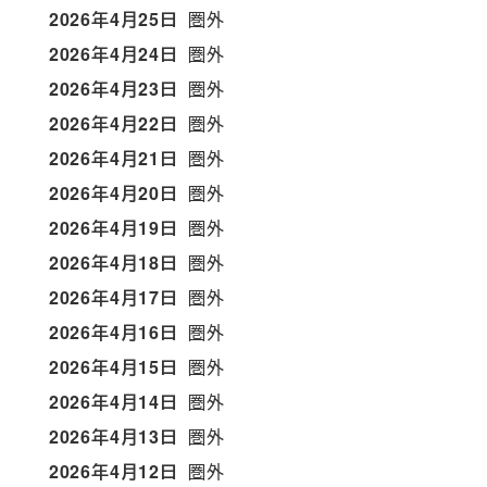
2026年4月25日
圏外
2026年4月24日
圏外
2026年4月23日
圏外
2026年4月22日
圏外
2026年4月21日
圏外
2026年4月20日
圏外
2026年4月19日
圏外
2026年4月18日
圏外
2026年4月17日
圏外
2026年4月16日
圏外
2026年4月15日
圏外
2026年4月14日
圏外
2026年4月13日
圏外
2026年4月12日
圏外