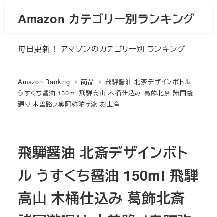
メ
Amazon カテゴリー別ランキング
イ
ン
毎日更新！ アマゾンのカテゴリー別 ランキング
コ
ン
テ
Amazon Ranking
商品
飛騨醤油 北斎デザインボトル
ン
うすくち醤油 150ml 飛騨高山 木桶仕込み 葛飾北斎 諸国瀧
廻り 木曽路ノ奥阿弥陀ヶ瀧 お土産
ツ
へ
移
動
飛騨醤油 北斎デザインボト
ル うすくち醤油 150ml 飛騨
高山 木桶仕込み 葛飾北斎