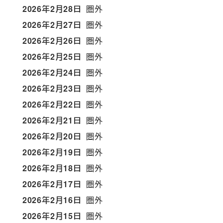
2026年2月28日
圏外
2026年2月27日
圏外
2026年2月26日
圏外
2026年2月25日
圏外
2026年2月24日
圏外
2026年2月23日
圏外
2026年2月22日
圏外
2026年2月21日
圏外
2026年2月20日
圏外
2026年2月19日
圏外
2026年2月18日
圏外
2026年2月17日
圏外
2026年2月16日
圏外
2026年2月15日
圏外