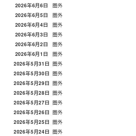
2026年6月6日
圏外
2026年6月5日
圏外
2026年6月4日
圏外
2026年6月3日
圏外
2026年6月2日
圏外
2026年6月1日
圏外
2026年5月31日
圏外
2026年5月30日
圏外
2026年5月29日
圏外
2026年5月28日
圏外
2026年5月27日
圏外
2026年5月26日
圏外
2026年5月25日
圏外
2026年5月24日
圏外