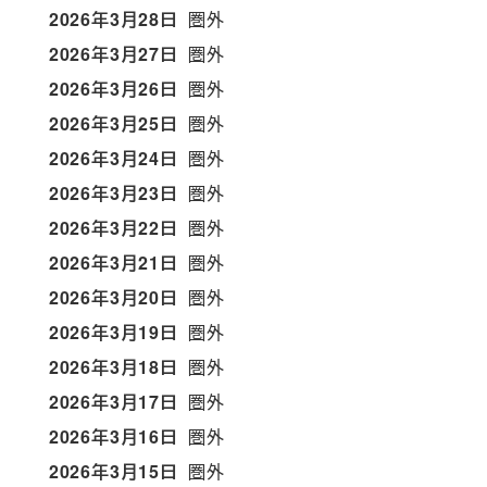
2026年3月28日
圏外
2026年3月27日
圏外
2026年3月26日
圏外
2026年3月25日
圏外
2026年3月24日
圏外
2026年3月23日
圏外
2026年3月22日
圏外
2026年3月21日
圏外
2026年3月20日
圏外
2026年3月19日
圏外
2026年3月18日
圏外
2026年3月17日
圏外
2026年3月16日
圏外
2026年3月15日
圏外