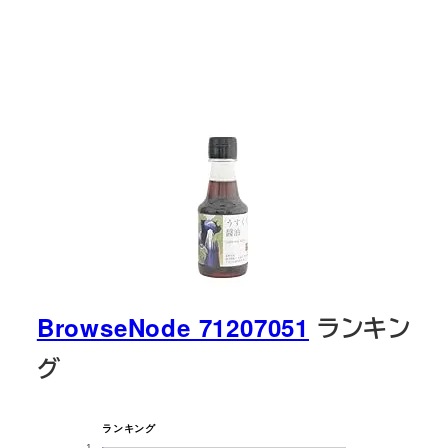
BrowseNode 71207051
ランキン
グ
ランキング
1