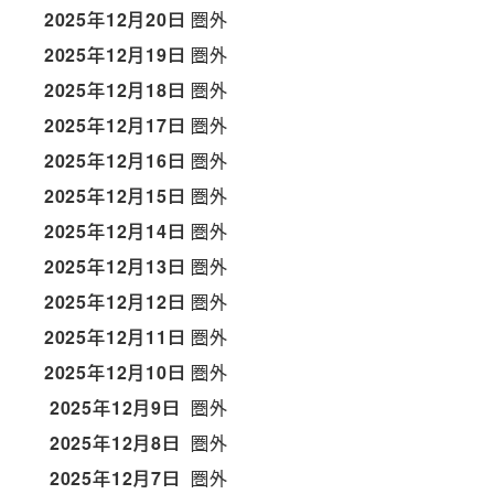
2025年12月20日
圏外
2025年12月19日
圏外
2025年12月18日
圏外
2025年12月17日
圏外
2025年12月16日
圏外
2025年12月15日
圏外
2025年12月14日
圏外
2025年12月13日
圏外
2025年12月12日
圏外
2025年12月11日
圏外
2025年12月10日
圏外
2025年12月9日
圏外
2025年12月8日
圏外
2025年12月7日
圏外