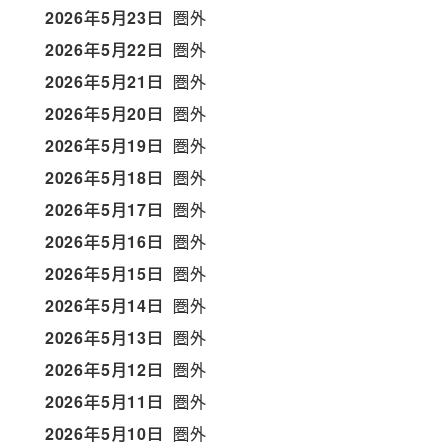
2026年5月23日
圏外
2026年5月22日
圏外
2026年5月21日
圏外
2026年5月20日
圏外
2026年5月19日
圏外
2026年5月18日
圏外
2026年5月17日
圏外
2026年5月16日
圏外
2026年5月15日
圏外
2026年5月14日
圏外
2026年5月13日
圏外
2026年5月12日
圏外
2026年5月11日
圏外
2026年5月10日
圏外