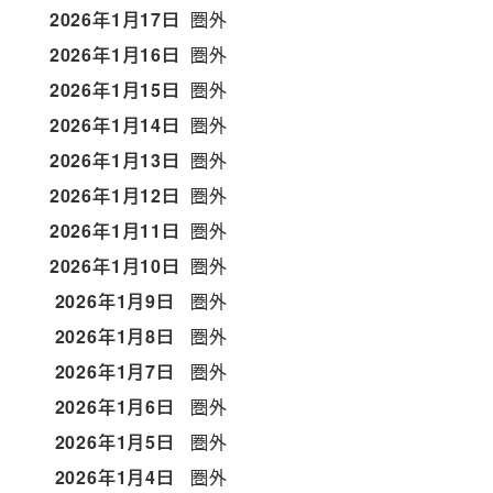
2026年1月17日
圏外
2026年1月16日
圏外
2026年1月15日
圏外
2026年1月14日
圏外
2026年1月13日
圏外
2026年1月12日
圏外
2026年1月11日
圏外
2026年1月10日
圏外
2026年1月9日
圏外
2026年1月8日
圏外
2026年1月7日
圏外
2026年1月6日
圏外
2026年1月5日
圏外
2026年1月4日
圏外