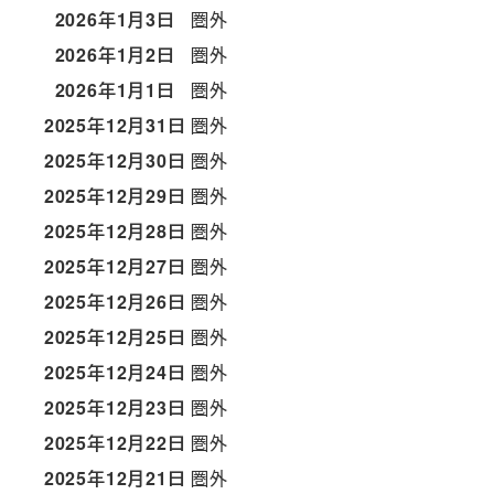
2026年1月3日
圏外
2026年1月2日
圏外
2026年1月1日
圏外
2025年12月31日
圏外
2025年12月30日
圏外
2025年12月29日
圏外
2025年12月28日
圏外
2025年12月27日
圏外
2025年12月26日
圏外
2025年12月25日
圏外
2025年12月24日
圏外
2025年12月23日
圏外
2025年12月22日
圏外
2025年12月21日
圏外