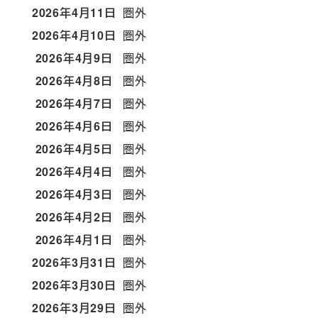
2026年4月11日
圏外
2026年4月10日
圏外
2026年4月9日
圏外
2026年4月8日
圏外
2026年4月7日
圏外
2026年4月6日
圏外
2026年4月5日
圏外
2026年4月4日
圏外
2026年4月3日
圏外
2026年4月2日
圏外
2026年4月1日
圏外
2026年3月31日
圏外
2026年3月30日
圏外
2026年3月29日
圏外