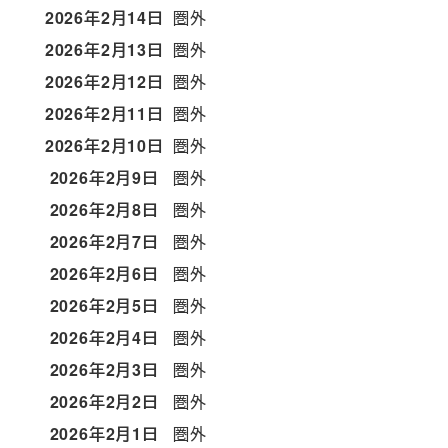
2026年2月14日
圏外
2026年2月13日
圏外
2026年2月12日
圏外
2026年2月11日
圏外
2026年2月10日
圏外
2026年2月9日
圏外
2026年2月8日
圏外
2026年2月7日
圏外
2026年2月6日
圏外
2026年2月5日
圏外
2026年2月4日
圏外
2026年2月3日
圏外
2026年2月2日
圏外
2026年2月1日
圏外