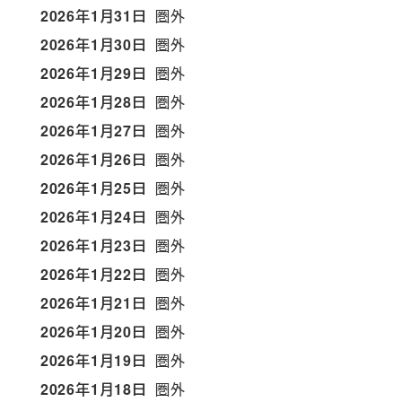
2026年1月31日
圏外
2026年1月30日
圏外
2026年1月29日
圏外
2026年1月28日
圏外
2026年1月27日
圏外
2026年1月26日
圏外
2026年1月25日
圏外
2026年1月24日
圏外
2026年1月23日
圏外
2026年1月22日
圏外
2026年1月21日
圏外
2026年1月20日
圏外
2026年1月19日
圏外
2026年1月18日
圏外