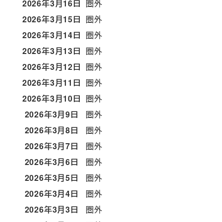
2026年3月16日
圏外
2026年3月15日
圏外
2026年3月14日
圏外
2026年3月13日
圏外
2026年3月12日
圏外
2026年3月11日
圏外
2026年3月10日
圏外
2026年3月9日
圏外
2026年3月8日
圏外
2026年3月7日
圏外
2026年3月6日
圏外
2026年3月5日
圏外
2026年3月4日
圏外
2026年3月3日
圏外