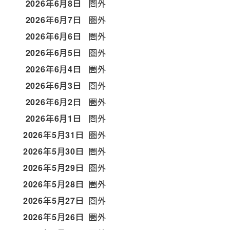
2026年6月8日
圏外
2026年6月7日
圏外
2026年6月6日
圏外
2026年6月5日
圏外
2026年6月4日
圏外
2026年6月3日
圏外
2026年6月2日
圏外
2026年6月1日
圏外
2026年5月31日
圏外
2026年5月30日
圏外
2026年5月29日
圏外
2026年5月28日
圏外
2026年5月27日
圏外
2026年5月26日
圏外