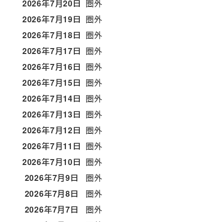
2026年7月20日
圏外
2026年7月19日
圏外
2026年7月18日
圏外
2026年7月17日
圏外
2026年7月16日
圏外
2026年7月15日
圏外
2026年7月14日
圏外
2026年7月13日
圏外
2026年7月12日
圏外
2026年7月11日
圏外
2026年7月10日
圏外
2026年7月9日
圏外
2026年7月8日
圏外
2026年7月7日
圏外