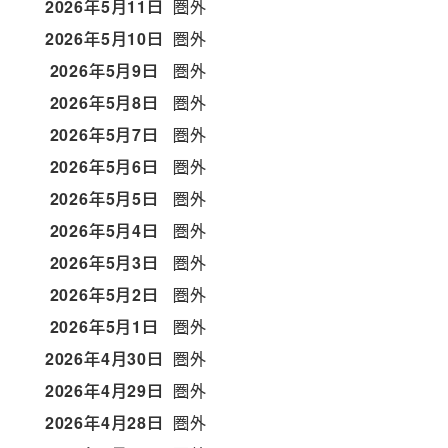
2026年5月11日
圏外
2026年5月10日
圏外
2026年5月9日
圏外
2026年5月8日
圏外
2026年5月7日
圏外
2026年5月6日
圏外
2026年5月5日
圏外
2026年5月4日
圏外
2026年5月3日
圏外
2026年5月2日
圏外
2026年5月1日
圏外
2026年4月30日
圏外
2026年4月29日
圏外
2026年4月28日
圏外