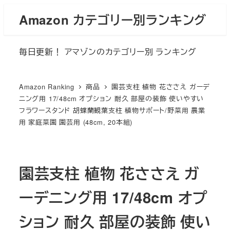
メ
Amazon カテゴリー別ランキング
イ
ン
毎日更新！ アマゾンのカテゴリー別 ランキング
コ
ン
テ
Amazon Ranking
商品
園芸支柱 植物 花ささえ ガーデ
ン
ニング用 17/48cm オプション 耐久 部屋の装飾 使いやすい
フラワースタンド 胡蝶蘭観葉支柱 植物サポート/野菜用 農業
ツ
用 家庭菜園 園芸用 (48cm, 20本組)
へ
移
動
園芸支柱 植物 花ささえ ガ
ーデニング用 17/48cm オプ
ション 耐久 部屋の装飾 使い