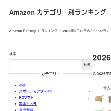
メ
Amazon カテゴリー別ランキング
イ
ン
コ
Amazon Ranking
ランキング
2026年5月17日のAmazonラ
ン
テ
ン
ツ
検索
202
へ
検索
移
2026年
カテゴリー
動
投稿日
dvd
サム
スポーツ＆アウトドア
PCソフト
家電カメラ
食品飲料