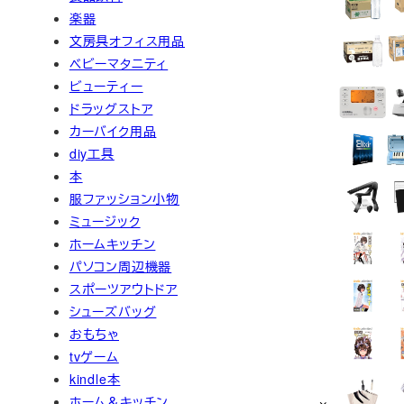
楽器
文房具オフィス用品
ベビーマタニティ
ビューティー
ドラッグストア
カーバイク用品
diy工具
本
服ファッション小物
ミュージック
ホームキッチン
パソコン周辺機器
スポーツアウトドア
シューズバッグ
おもちゃ
tvゲーム
kindle本
ホーム＆キッチン