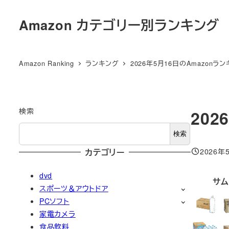
メ
Amazon カテゴリー別ランキング
イ
ン
コ
Amazon Ranking
ランキング
2026年5月16日のAmazonラ
ン
テ
ン
ツ
検索
202
へ
検索
移
2026年
カテゴリー
動
投稿日
dvd
サム
スポーツ＆アウトドア
PCソフト
家電カメラ
食品飲料