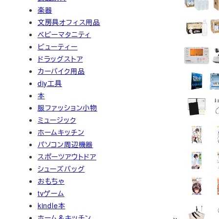
楽器
文房具オフィス用品
ベビーマタニティ
ビューティー
ドラッグストア
カーバイク用品
diy工具
本
服ファッション小物
ミュージック
ホームキッチン
パソコン周辺機器
スポーツアウトドア
シューズバッグ
おもちゃ
tvゲーム
kindle本
ホーム＆キッチン