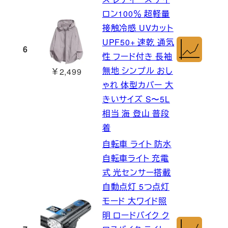
ロン100％ 超軽量
接触冷感 UVカット
UPF50+ 速乾 通気
6
性 フード付き 長袖
無地 シンプル おし
￥2,499
ゃれ 体型カバー 大
きいサイズ S〜5L
相当 海 登山 普段
着
自転車 ライト 防水
自転車ライト 充電
式 光センサー搭載
自動点灯 5つ点灯
モード 大ワイド照
明 ロードバイク ク