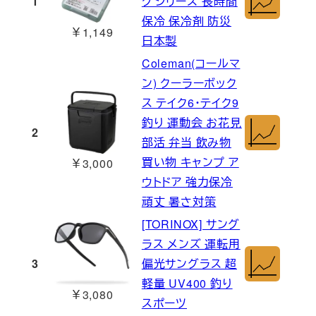
1
ク シリーズ 長時間
保冷 保冷剤 防災
￥1,149
日本製
Coleman(コールマ
ン) クーラーボック
ス テイク6・テイク9
釣り 運動会 お花見
2
部活 弁当 飲み物
買い物 キャンプ ア
￥3,000
ウトドア 強力保冷
頑丈 暑さ対策
[TORINOX] サング
ラス メンズ 運転用
3
偏光サングラス 超
軽量 UV400 釣り
￥3,080
スポーツ