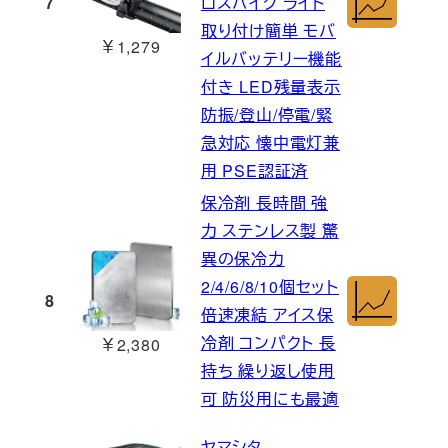
7
ロスバイク ライト
取り付け簡単 モバ
￥1,279
イルバッテリー機能
付き LED残量表示
防振/登山/停電/緊
急対応 懐中電灯兼
用 PSE認証済
保冷剤 長時間 強
力 ステンレス製 驚
異の保冷力
2/4/6/8/10個セット
8
倍速凍結 アイス保
冷剤 コンパクト 長
￥2,380
持ち 繰り返し使用
可 防災用にも最適
ヤマシタ