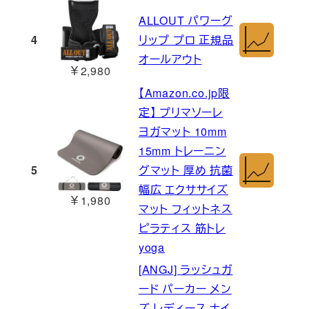
ALLOUT パワーグ
4
リップ プロ 正規品
オールアウト
￥2,980
【Amazon.co.jp限
定】 プリマソーレ
ヨガマット 10mm
15mm トレーニン
5
グマット 厚め 抗菌
幅広 エクササイズ
￥1,980
マット フィットネス
ピラティス 筋トレ
yoga
[ANGJ] ラッシュガ
ード パーカー メン
ズ レディース ナイ