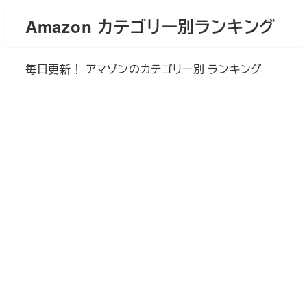
メ
Amazon カテゴリー別ランキング
イ
ン
毎日更新！ アマゾンのカテゴリー別 ランキング
コ
ン
テ
ン
ツ
へ
移
動