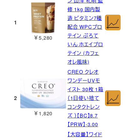
ン 山澤 礼明 監
修 1kg 国内製
造 ビタミン7種
1
配合 WPCプロ
テイン ぷろて
￥5,280
いん ホエイプロ
テイン (カフェ
オレ風味)
CREO クレオ
ワンデーUVモ
イスト 30枚 1箱
2
（1日使い捨て
コンタクトレン
￥1,820
ズ ）【BC】8.7
【PRW】-3.00
【大容量】ワイド