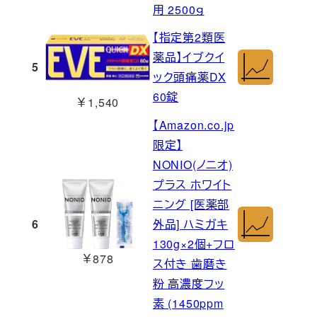
用 2500ｇ
【指定第2類医
薬品】イブクイ
5
ック頭痛薬DX
60錠
￥1,540
【Amazon.co.jp
限定】
NONIO(ノニオ)
プラス ホワイト
ニング [医薬部
6
外品] ハミガキ
130g×2個+フロ
￥878
ス付き 歯磨き
粉 高濃度フッ
素 (1450ppm