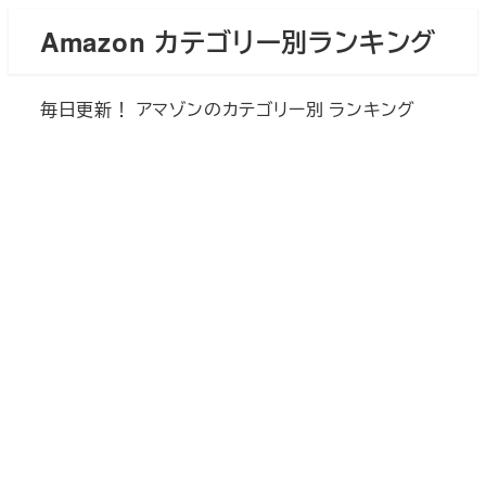
メ
Amazon カテゴリー別ランキング
イ
ン
毎日更新！ アマゾンのカテゴリー別 ランキング
コ
ン
テ
ン
ツ
へ
移
動