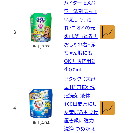
ハイター ＥＸパ
ワー洗剤にちょ
い足しで、汚
れ・ニオイの元
3
をはがしとる！
おしゃれ着・赤
￥1,227
ちゃん服にも
OK！詰替用２
４０0ml
アタック 【大容
量】抗菌EX 洗
濯洗剤 液体
100日間蓄積し
4
た黄ばみもつけ
置き級に強力
￥1,404
洗浄 つめかえ