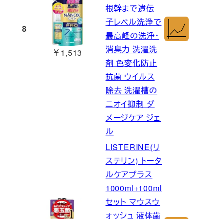
根幹まで遺伝
子レベル洗浄で
8
最高峰の洗浄・
消臭力 洗濯洗
￥1,513
剤 色変化防止
抗菌 ウイルス
除去 洗濯槽の
ニオイ抑制 ダ
メージケア ジェ
ル
LISTERINE(リ
ステリン) トータ
ルケアプラス
1000ml+100ml
セット マウスウ
ォッシュ 液体歯