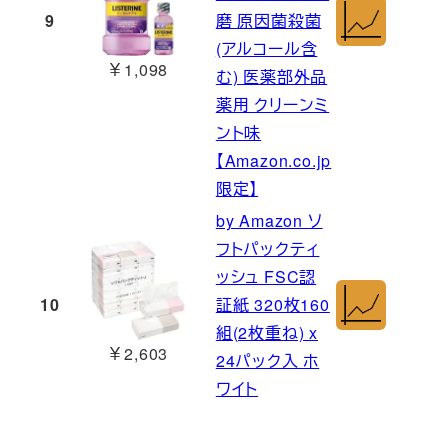
9
磨 原因菌殺菌
(アルコール含
￥1,098
む) 医薬部外品
薬用 クリーンミ
ント味
【Amazon.co.jp
限定】
by Amazon ソ
フトパックティ
ッシュ FSC認
10
証紙 320枚160
組(2枚重ね) x
￥2,603
24パック入 ホ
ワイト