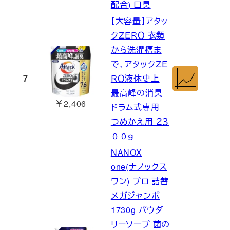
配合) 口臭
【大容量】アタッ
クＺＥＲＯ 衣類
から洗濯槽ま
で、アタックＺＥ
7
ＲＯ液体史上
最高峰の消臭
￥2,406
ドラム式専用
つめかえ用 ２３
００ｇ
NANOX
one(ナノックス
ワン) プロ 詰替
メガジャンボ
1730g パウダ
リーソープ 菌の