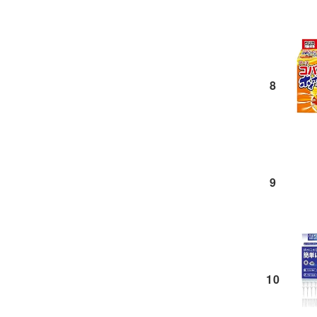
8
9
10