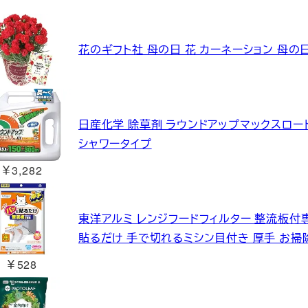
花のギフト社 母の日 花 カーネーション 母の日
日産化学 除草剤 ラウンドアップマックスロードA
シャワータイプ
￥3,282
東洋アルミ レンジフードフィルター 整流板付専用
貼るだけ 手で切れるミシン目付き 厚手 お掃除
￥528