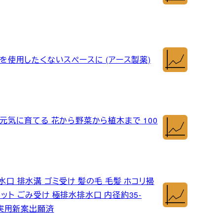
剤を使用したくないスペースに (アース製薬)
を元気に育てる 花から野菜から植木まで 100
水口 排水溝 ゴミ受け 髪の毛 毛髪 ホコリ掃
ット ごみ受け 極排水排水口 内径約35-
き[実用新案出願済