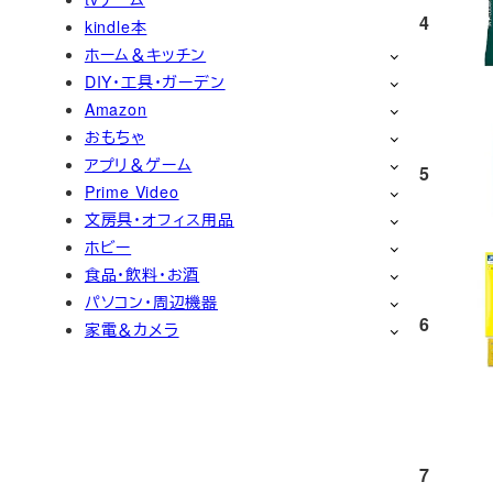
4
kindle本
ホーム＆キッチン
DIY・工具・ガーデン
Amazon
おもちゃ
アプリ＆ゲーム
5
Prime Video
文房具・オフィス用品
ホビー
食品・飲料・お酒
パソコン・周辺機器
6
家電＆カメラ
7