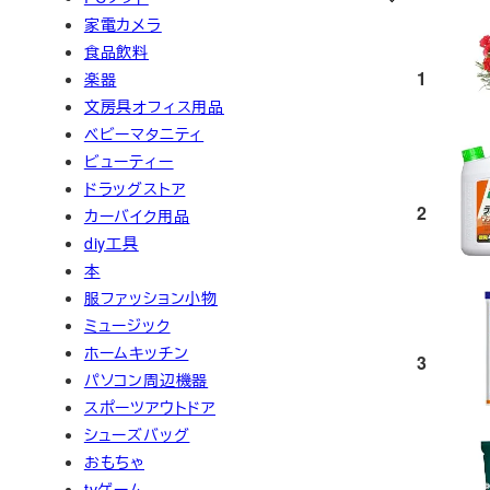
家電カメラ
食品飲料
1
楽器
文房具オフィス用品
ベビーマタニティ
ビューティー
ドラッグストア
2
カーバイク用品
diy工具
本
服ファッション小物
ミュージック
ホームキッチン
3
パソコン周辺機器
スポーツアウトドア
シューズバッグ
おもちゃ
tvゲーム