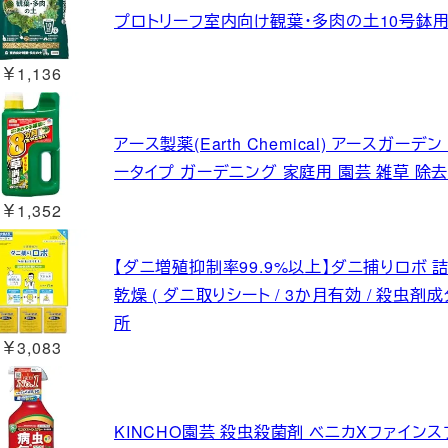
プロトリーフ室内向け観葉・多肉の土10号鉢用 8
￥1,136
アース製薬(Earth Chemical) アースガーデ
ータイプ ガーデニング 家庭用 園芸 雑草 除去
￥1,352
【ダニ増殖抑制率99.9%以上】ダニ捕りロボ 詰め
乾燥 ( ダニ取りシート / 3か月有効 / 殺虫
所
￥3,083
KINCHO園芸 殺虫殺菌剤 ベニカXファインスプレ