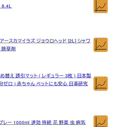
.4L
ン アースカマイラズ ジョウロヘッド [2L] シャワ
 除草剤
替え 誘引マット ( レギュラー 3枚 ) 日本製
剤成分ゼロ ) 赤ちゃん ペットにも安心 日革研究
ー 1000ml 速効 持続 花 野菜 虫 病気