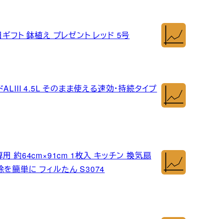
ギフト 鉢植え プレゼント レッド 5号
LIII 4.5L そのまま使える速効・持続タイプ
 約64cm×91cm 1枚入 キッチン 換気扇
を簡単に フィルたん S3074