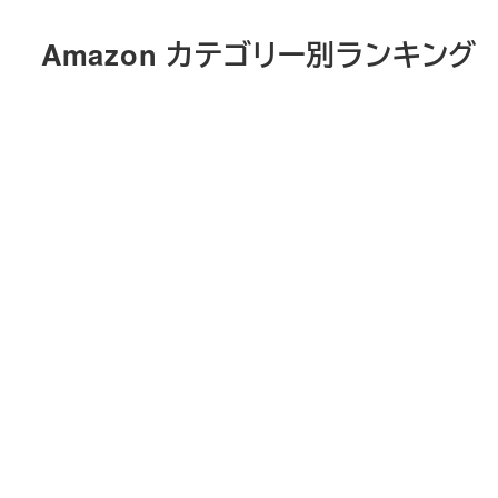
メ
Amazon カテゴリー別ランキング
イ
ン
コ
ン
テ
ン
ツ
へ
移
動