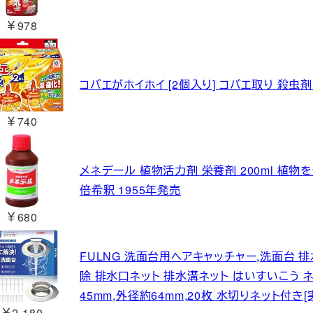
￥978
コバエがホイホイ [2個入り] コバエ取り 殺虫
￥740
メネデール 植物活力剤 栄養剤 200ml 植物
倍希釈 1955年発売
￥680
FULNG 洗面台用ヘアキャッチャー,洗面台 排
除 排水口ネット 排水溝ネット はいすいこう ネ
45mm,外径約64mm,20枚 水切りネット付
￥2,180